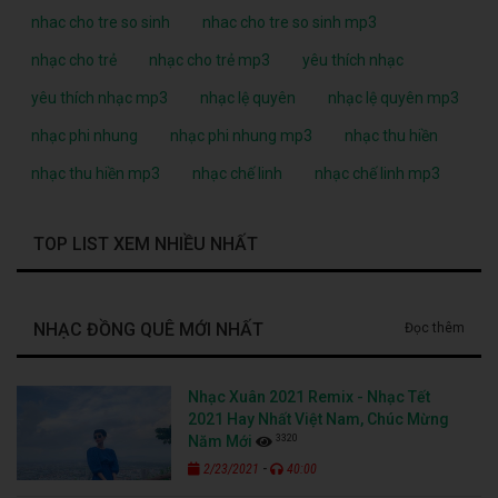
nhac cho tre so sinh
nhac cho tre so sinh mp3
nhạc cho trẻ
nhạc cho trẻ mp3
yêu thích nhạc
yêu thích nhạc mp3
nhạc lệ quyên
nhạc lệ quyên mp3
nhạc phi nhung
nhạc phi nhung mp3
nhạc thu hiền
nhạc thu hiền mp3
nhạc chế linh
nhạc chế linh mp3
TOP LIST XEM NHIỀU NHẤT
NHẠC ĐỒNG QUÊ MỚI NHẤT
Đọc thêm
Nhạc Xuân 2021 Remix - Nhạc Tết
2021 Hay Nhất Việt Nam, Chúc Mừng
3320
Năm Mới
-
2/23/2021
40:00