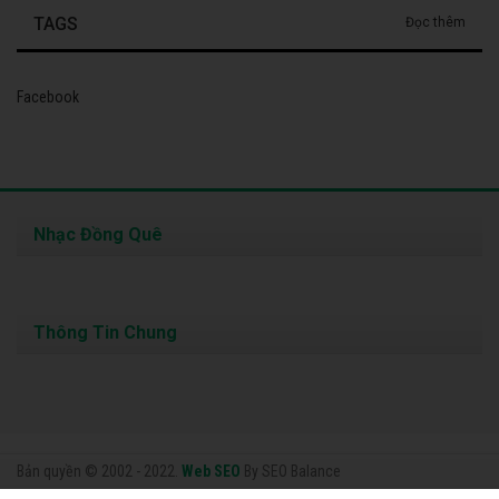
TAGS
Đọc thêm
Facebook
Nhạc Đồng Quê
Thông Tin Chung
Bản quyền © 2002 - 2022.
Web SEO
By SEO Balance