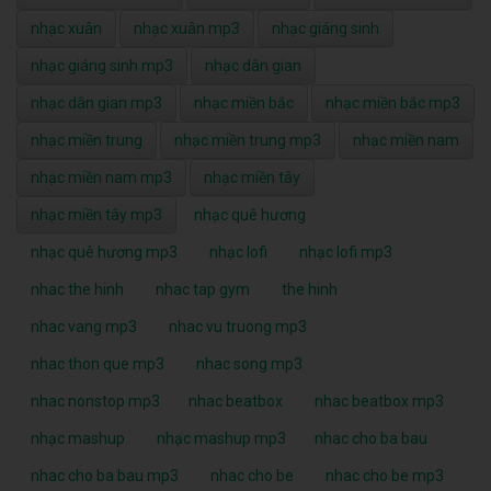
nhạc xuân
nhạc xuân mp3
nhạc giáng sinh
nhạc giáng sinh mp3
nhạc dân gian
nhạc dân gian mp3
nhạc miền bắc
nhạc miền bắc mp3
nhạc miền trung
nhạc miền trung mp3
nhạc miền nam
nhạc miền nam mp3
nhạc miền tây
nhạc miền tây mp3
nhạc quê hương
nhạc quê hương mp3
nhạc lofi
nhạc lofi mp3
nhac the hinh
nhac tap gym
the hinh
nhac vang mp3
nhac vu truong mp3
nhac thon que mp3
nhac song mp3
nhac nonstop mp3
nhac beatbox
nhac beatbox mp3
nhạc mashup
nhạc mashup mp3
nhac cho ba bau
nhac cho ba bau mp3
nhac cho be
nhac cho be mp3