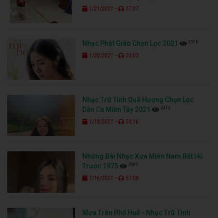
-
1/21/2021
17:07
3956
Nhạc Phật Giáo Chọn Lọc 2021
-
1/20/2021
50:03
Nhạc Trữ Tình Quê Hương Chọn Lọc
4413
Dân Ca Miền Tây 2021
-
1/18/2021
50:16
Những Bài Nhạc Xưa Miền Nam Bất Hủ
3987
Trước 1975
-
1/16/2021
57:08
Mưa Trên Phố Huế - Nhạc Trữ Tình