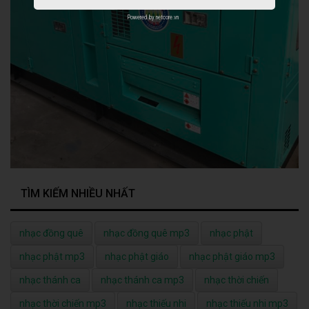
Powered by
netcore.vn
TÌM KIẾM NHIỀU NHẤT
nhạc đồng quê
nhạc đồng quê mp3
nhạc phật
nhạc phật mp3
nhạc phật giáo
nhạc phật giáo mp3
nhạc thánh ca
nhạc thánh ca mp3
nhạc thời chiến
nhạc thời chiến mp3
nhạc thiếu nhi
nhạc thiếu nhi mp3