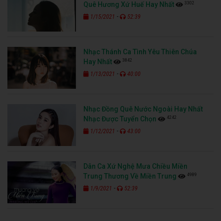
3302
Quê Hương Xứ Huế Hay Nhất
-
1/15/2021
52:39
Nhạc Thánh Ca Tình Yêu Thiên Chúa
3842
Hay Nhất
-
1/13/2021
40:00
Nhạc Đồng Quê Nước Ngoài Hay Nhất
4242
Nhạc Được Tuyển Chọn
-
1/12/2021
43:00
Dân Ca Xứ Nghệ Mưa Chiều Miền
4989
Trung Thương Về Miền Trung
-
1/9/2021
52:39