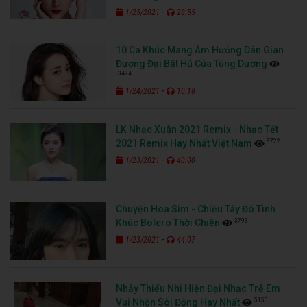
-
1/25/2021
28:55
10 Ca Khúc Mang Âm Hưởng Dân Gian
Đương Đại Bất Hủ Của Tùng Dương
3494
-
1/24/2021
10:18
LK Nhạc Xuân 2021 Remix - Nhạc Tết
3722
2021 Remix Hay Nhất Việt Nam
-
1/23/2021
40:00
Chuyện Hoa Sim - Chiều Tây Đô Tình
3793
Khúc Bolero Thời Chiến
-
1/23/2021
44:07
Nhảy Thiếu Nhi Hiện Đại Nhạc Trẻ Em
5150
Vui Nhộn Sôi Động Hay Nhất