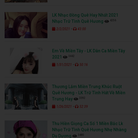
LK Nhạc Đồng Quê Hay Nhất 2021
4256
Nhạc Trữ Tình Quê Hương
-
2/2/2021
43:00
Em Về Miền Tây - LK Dân Ca Miền Tây
3442
2021
-
1/31/2021
50:16
Thương Lắm Miền Trung Khúc Ruột
Quê Hương - LK Trữ Tình Hát Về Miền
3392
Trung Hay
-
1/26/2021
52:39
Thu Hiền Giọng Ca Số 1 Miền Bắc Lk
Nhạc Trữ Tình Quê Hương Nhẹ Nhàng
3480
Du Dương