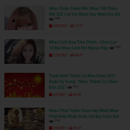
Nhạc Xuân Thiếu Nhi, Nhạc Tết Thiếu
Nhi 2021 Lk Vui Nhộn Hay Nhất Cho Bé
3668
-
2/20/2021
17:07
Nhạc Lính Xưa Tiền Chiến - Chọn Lọc
5590
10 Bài Nhạc Lính Hải Ngoại Hay
-
2/18/2021
44:07
Tuyệt Đỉnh Thánh Ca Mùa Xuân 2021
Xuân Hy Vọng - Nhạc Thánh Ca Chào
3613
Đón 2021
-
2/9/2021
40:00
Nhạc Phật Tuyển Chọn Hay Nhất Nhạc
Phật Kiếp Nhân Sinh, Cát Bụi Cuộc Đời
3744
-
2/4/2021
50:03