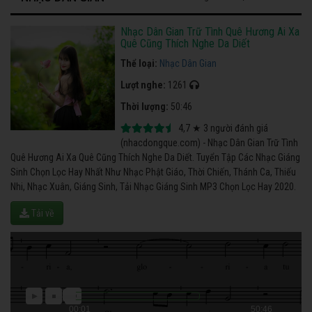
Nhạc Dân Gian Trữ Tình Quê Hương Ai Xa
Quê Cũng Thích Nghe Da Diết
Thể loại:
Nhạc Dân Gian
Lượt nghe:
1261
Thời lượng:
50:46
4,7
★
3
người đánh giá
(nhacdongque.com) - Nhạc Dân Gian Trữ Tình
Quê Hương Ai Xa Quê Cũng Thích Nghe Da Diết. Tuyển Tập Các Nhạc Giáng
Sinh Chọn Lọc Hay Nhất Như Nhạc Phật Giáo, Thời Chiến, Thánh Ca, Thiếu
Nhi, Nhạc Xuân, Giáng Sinh, Tải Nhạc Giáng Sinh MP3 Chọn Lọc Hay 2020.
Tải về
00:01
50:46