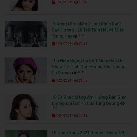
-
1/31/2021
50:16
Thương Lắm Miền Trung Khúc Ruột
Quê Hương - LK Trữ Tình Hát Về Miền
3388
Trung Hay
-
1/26/2021
52:39
Thu Hiền Giọng Ca Số 1 Miền Bắc Lk
Nhạc Trữ Tình Quê Hương Nhẹ Nhàng
3476
Du Dương
-
1/25/2021
28:55
10 Ca Khúc Mang Âm Hưởng Dân Gian
Đương Đại Bất Hủ Của Tùng Dương
3491
-
1/24/2021
10:18
LK Nhạc Xuân 2021 Remix - Nhạc Tết