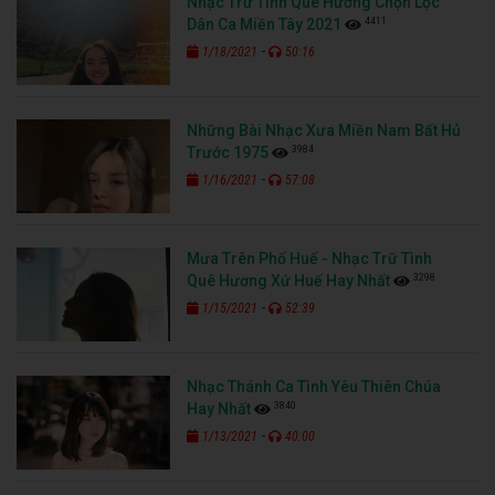
Nhạc Trữ Tình Quê Hương Chọn Lọc
4411
Dân Ca Miền Tây 2021
-
1/18/2021
50:16
Những Bài Nhạc Xưa Miền Nam Bất Hủ
3984
Trước 1975
-
1/16/2021
57:08
Mưa Trên Phố Huế - Nhạc Trữ Tình
3298
Quê Hương Xứ Huế Hay Nhất
-
1/15/2021
52:39
Nhạc Thánh Ca Tình Yêu Thiên Chúa
3840
Hay Nhất
-
1/13/2021
40:00