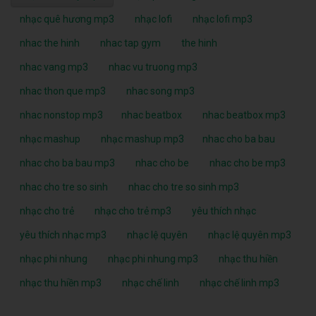
nhạc quê hương mp3
nhạc lofi
nhạc lofi mp3
nhac the hinh
nhac tap gym
the hinh
nhac vang mp3
nhac vu truong mp3
nhac thon que mp3
nhac song mp3
nhac nonstop mp3
nhac beatbox
nhac beatbox mp3
nhạc mashup
nhạc mashup mp3
nhac cho ba bau
nhac cho ba bau mp3
nhac cho be
nhac cho be mp3
nhac cho tre so sinh
nhac cho tre so sinh mp3
nhạc cho trẻ
nhạc cho trẻ mp3
yêu thích nhạc
yêu thích nhạc mp3
nhạc lệ quyên
nhạc lệ quyên mp3
nhạc phi nhung
nhạc phi nhung mp3
nhạc thu hiền
nhạc thu hiền mp3
nhạc chế linh
nhạc chế linh mp3