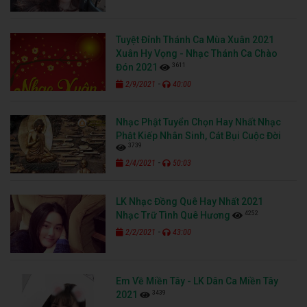
Tuyệt Đỉnh Thánh Ca Mùa Xuân 2021
Xuân Hy Vọng - Nhạc Thánh Ca Chào
3611
Đón 2021
-
2/9/2021
40:00
Nhạc Phật Tuyển Chọn Hay Nhất Nhạc
Phật Kiếp Nhân Sinh, Cát Bụi Cuộc Đời
3739
-
2/4/2021
50:03
LK Nhạc Đồng Quê Hay Nhất 2021
4252
Nhạc Trữ Tình Quê Hương
-
2/2/2021
43:00
Em Về Miền Tây - LK Dân Ca Miền Tây
3439
2021