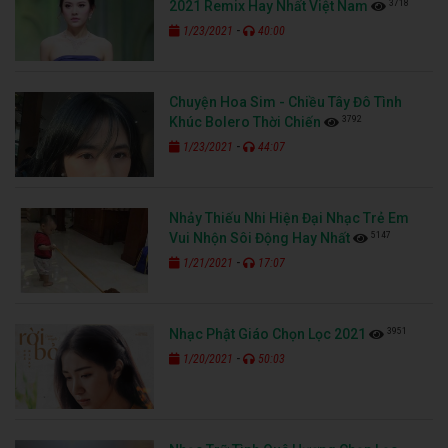
3718
2021 Remix Hay Nhất Việt Nam
-
1/23/2021
40:00
Chuyện Hoa Sim - Chiều Tây Đô Tình
3792
Khúc Bolero Thời Chiến
-
1/23/2021
44:07
Nhảy Thiếu Nhi Hiện Đại Nhạc Trẻ Em
5147
Vui Nhộn Sôi Động Hay Nhất
-
1/21/2021
17:07
3951
Nhạc Phật Giáo Chọn Lọc 2021
-
1/20/2021
50:03