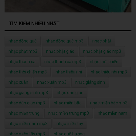
TÌM KIẾM NHIỀU NHẤT
nhạc đồng quê
nhạc đồng quê mp3
nhạc phật
nhạc phật mp3
nhạc phật giáo
nhạc phật giáo mp3
nhạc thánh ca
nhạc thánh ca mp3
nhạc thời chiến
nhạc thời chiến mp3
nhạc thiếu nhi
nhạc thiếu nhi mp3
nhạc xuân
nhạc xuân mp3
nhạc giáng sinh
nhạc giáng sinh mp3
nhạc dân gian
nhạc dân gian mp3
nhạc miền bắc
nhạc miền bắc mp3
nhạc miền trung
nhạc miền trung mp3
nhạc miền nam
nhạc miền nam mp3
nhạc miền tây
nhạc miền tây mp3
nhạc quê hương