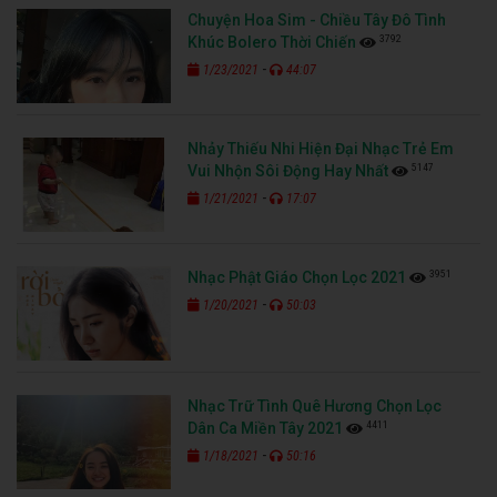
Chuyện Hoa Sim - Chiều Tây Đô Tình
3792
Khúc Bolero Thời Chiến
-
1/23/2021
44:07
Nhảy Thiếu Nhi Hiện Đại Nhạc Trẻ Em
5147
Vui Nhộn Sôi Động Hay Nhất
-
1/21/2021
17:07
3951
Nhạc Phật Giáo Chọn Lọc 2021
-
1/20/2021
50:03
Nhạc Trữ Tình Quê Hương Chọn Lọc
4411
Dân Ca Miền Tây 2021
-
1/18/2021
50:16