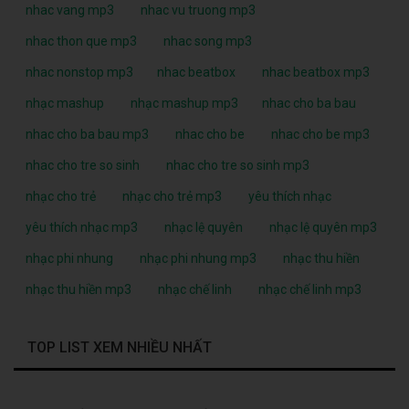
nhac vang mp3
nhac vu truong mp3
nhac thon que mp3
nhac song mp3
nhac nonstop mp3
nhac beatbox
nhac beatbox mp3
nhạc mashup
nhạc mashup mp3
nhac cho ba bau
nhac cho ba bau mp3
nhac cho be
nhac cho be mp3
nhac cho tre so sinh
nhac cho tre so sinh mp3
nhạc cho trẻ
nhạc cho trẻ mp3
yêu thích nhạc
yêu thích nhạc mp3
nhạc lệ quyên
nhạc lệ quyên mp3
nhạc phi nhung
nhạc phi nhung mp3
nhạc thu hiền
nhạc thu hiền mp3
nhạc chế linh
nhạc chế linh mp3
TOP LIST XEM NHIỀU NHẤT