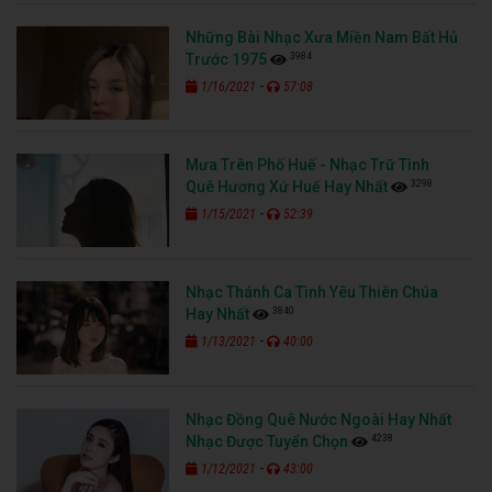
Những Bài Nhạc Xưa Miền Nam Bất Hủ
3984
Trước 1975
-
1/16/2021
57:08
Mưa Trên Phố Huế - Nhạc Trữ Tình
3298
Quê Hương Xứ Huế Hay Nhất
-
1/15/2021
52:39
Nhạc Thánh Ca Tình Yêu Thiên Chúa
3840
Hay Nhất
-
1/13/2021
40:00
Nhạc Đồng Quê Nước Ngoài Hay Nhất
4238
Nhạc Được Tuyển Chọn
-
1/12/2021
43:00