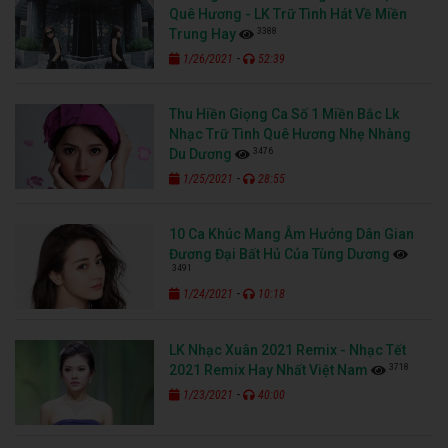
Quê Hương - LK Trữ Tình Hát Về Miền
3388
Trung Hay
-
1/26/2021
52:39
Thu Hiền Giọng Ca Số 1 Miền Bắc Lk
Nhạc Trữ Tình Quê Hương Nhẹ Nhàng
3476
Du Dương
-
1/25/2021
28:55
10 Ca Khúc Mang Âm Hưởng Dân Gian
Đương Đại Bất Hủ Của Tùng Dương
3491
-
1/24/2021
10:18
LK Nhạc Xuân 2021 Remix - Nhạc Tết
3718
2021 Remix Hay Nhất Việt Nam
-
1/23/2021
40:00