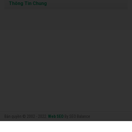
Thông Tin Chung
Bản quyền © 2002 - 2022.
Web SEO
By SEO Balance