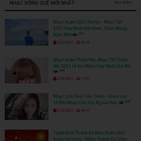
NHẠC ĐỒNG QUÊ MỚI NHẤT
Đọc thêm
Nhạc Xuân 2021 Remix - Nhạc Tết
2021 Hay Nhất Việt Nam, Chúc Mừng
3318
Năm Mới
-
2/23/2021
40:00
Nhạc Xuân Thiếu Nhi, Nhạc Tết Thiếu
Nhi 2021 Lk Vui Nhộn Hay Nhất Cho Bé
3662
-
2/20/2021
17:07
Nhạc Lính Xưa Tiền Chiến - Chọn Lọc
5585
10 Bài Nhạc Lính Hải Ngoại Hay
-
2/18/2021
44:07
Tuyệt Đỉnh Thánh Ca Mùa Xuân 2021
Xuân Hy Vọng - Nhạc Thánh Ca Chào