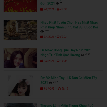
3611
Đón 2021
-
2/9/2021
40:00
Nhạc Phật Tuyển Chọn Hay Nhất Nhạc
Phật Kiếp Nhân Sinh, Cát Bụi Cuộc Đời
3739
-
2/4/2021
50:03
LK Nhạc Đồng Quê Hay Nhất 2021
4252
Nhạc Trữ Tình Quê Hương
-
2/2/2021
43:00
Em Về Miền Tây - LK Dân Ca Miền Tây
3439
2021
-
1/31/2021
50:16
Thương Lắm Miền Trung Khúc Ruột