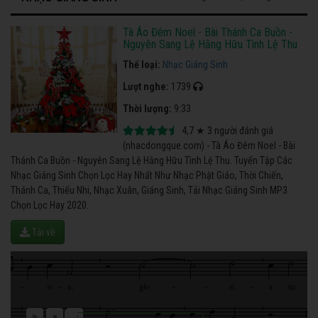
Tà Áo Đêm Noel - Bài Thánh Ca Buồn -
Nguyên Sang Lệ Hằng Hữu Tình Lệ Thu
Thể loại:
Nhạc Giáng Sinh
Lượt nghe:
1739
Thời lượng:
9:33
4,7
★
3
người đánh giá
(nhacdongque.com) - Tà Áo Đêm Noel - Bài
Thánh Ca Buồn - Nguyên Sang Lệ Hằng Hữu Tình Lệ Thu. Tuyển Tập Các
Nhạc Giáng Sinh Chọn Lọc Hay Nhất Như Nhạc Phật Giáo, Thời Chiến,
Thánh Ca, Thiếu Nhi, Nhạc Xuân, Giáng Sinh, Tải Nhạc Giáng Sinh MP3
Chọn Lọc Hay 2020.
Tải về