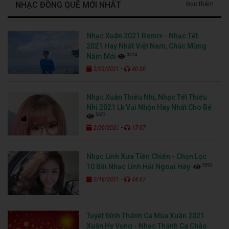
NHẠC ĐỒNG QUÊ MỚI NHẤT
Đọc thêm
Nhạc Xuân 2021 Remix - Nhạc Tết
2021 Hay Nhất Việt Nam, Chúc Mừng
3324
Năm Mới
-
2/23/2021
40:00
Nhạc Xuân Thiếu Nhi, Nhạc Tết Thiếu
Nhi 2021 Lk Vui Nhộn Hay Nhất Cho Bé
3673
-
2/20/2021
17:07
Nhạc Lính Xưa Tiền Chiến - Chọn Lọc
5593
10 Bài Nhạc Lính Hải Ngoại Hay
-
2/18/2021
44:07
Tuyệt Đỉnh Thánh Ca Mùa Xuân 2021
Xuân Hy Vọng - Nhạc Thánh Ca Chào