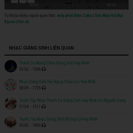
00:01
09:33
Từ khóa nhiều người quan tâm:
máy phát điện 3 pha
|
Sửa Máy Hút Bụi
Dyson
|
tivi cũ
NHẠC GIÁNG SINH LIÊN QUAN
Thánh Ca Mừng Chúa Giáng Sinh Hay Nhất
55:52
- 1506
Nhạc Giáng Sinh Hải Ngoại Chọn Lọc Hay Nhất
58:09
- 1725
Tuyển Tập Nhạc Thánh Ca Giáng Sinh Hay Nhất Lm Nguyễn Sang
57:54
- 1511
Tuyển Tập Nhạc Giáng Sinh Không Lời Hay Nhất
50:05
- 1800