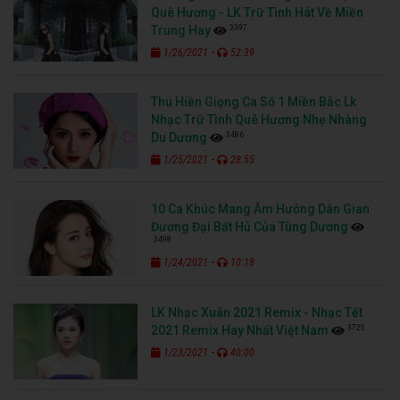
Quê Hương - LK Trữ Tình Hát Về Miền
3397
Trung Hay
-
1/26/2021
52:39
Thu Hiền Giọng Ca Số 1 Miền Bắc Lk
Nhạc Trữ Tình Quê Hương Nhẹ Nhàng
3486
Du Dương
-
1/25/2021
28:55
10 Ca Khúc Mang Âm Hưởng Dân Gian
Đương Đại Bất Hủ Của Tùng Dương
3498
-
1/24/2021
10:18
LK Nhạc Xuân 2021 Remix - Nhạc Tết
3725
2021 Remix Hay Nhất Việt Nam
-
1/23/2021
40:00