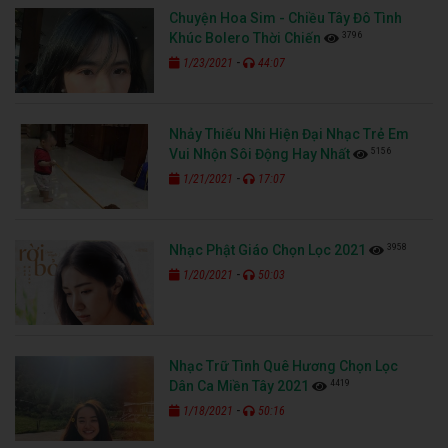
Chuyện Hoa Sim - Chiều Tây Đô Tình
3796
Khúc Bolero Thời Chiến
-
1/23/2021
44:07
Nhảy Thiếu Nhi Hiện Đại Nhạc Trẻ Em
5156
Vui Nhộn Sôi Động Hay Nhất
-
1/21/2021
17:07
3958
Nhạc Phật Giáo Chọn Lọc 2021
-
1/20/2021
50:03
Nhạc Trữ Tình Quê Hương Chọn Lọc
4419
Dân Ca Miền Tây 2021
-
1/18/2021
50:16