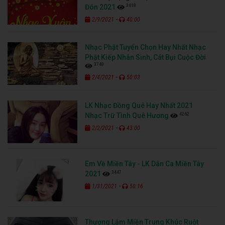
3618
Đón 2021
-
2/9/2021
40:00
Nhạc Phật Tuyển Chọn Hay Nhất Nhạc
Phật Kiếp Nhân Sinh, Cát Bụi Cuộc Đời
3748
-
2/4/2021
50:03
LK Nhạc Đồng Quê Hay Nhất 2021
4262
Nhạc Trữ Tình Quê Hương
-
2/2/2021
43:00
Em Về Miền Tây - LK Dân Ca Miền Tây
3447
2021
-
1/31/2021
50:16
Thương Lắm Miền Trung Khúc Ruột