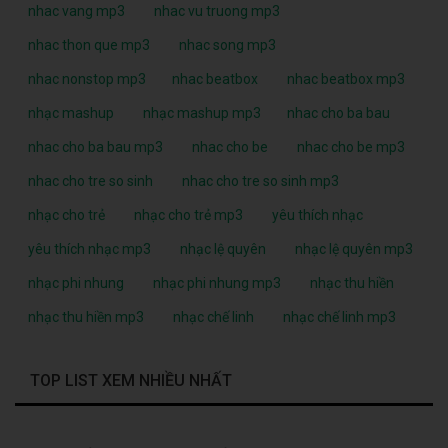
nhac vang mp3
nhac vu truong mp3
nhac thon que mp3
nhac song mp3
nhac nonstop mp3
nhac beatbox
nhac beatbox mp3
nhạc mashup
nhạc mashup mp3
nhac cho ba bau
nhac cho ba bau mp3
nhac cho be
nhac cho be mp3
nhac cho tre so sinh
nhac cho tre so sinh mp3
nhạc cho trẻ
nhạc cho trẻ mp3
yêu thích nhạc
yêu thích nhạc mp3
nhạc lệ quyên
nhạc lệ quyên mp3
nhạc phi nhung
nhạc phi nhung mp3
nhạc thu hiền
nhạc thu hiền mp3
nhạc chế linh
nhạc chế linh mp3
TOP LIST XEM NHIỀU NHẤT