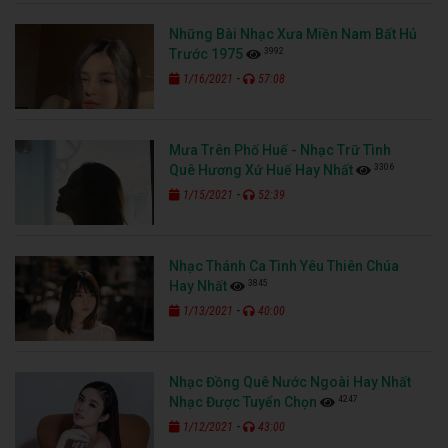
Những Bài Nhạc Xưa Miền Nam Bất Hủ
3992
Trước 1975
-
1/16/2021
57:08
Mưa Trên Phố Huế - Nhạc Trữ Tình
3306
Quê Hương Xứ Huế Hay Nhất
-
1/15/2021
52:39
Nhạc Thánh Ca Tình Yêu Thiên Chúa
3845
Hay Nhất
-
1/13/2021
40:00
Nhạc Đồng Quê Nước Ngoài Hay Nhất
4247
Nhạc Được Tuyển Chọn
-
1/12/2021
43:00