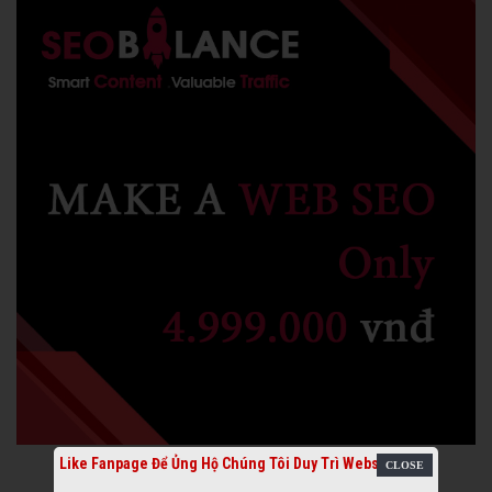
Like Fanpage Để Ủng Hộ Chúng Tôi Duy Trì Website