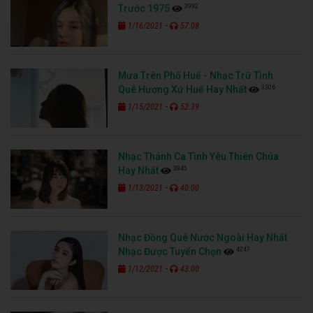
3992
Trước 1975
-
1/16/2021
57:08
Mưa Trên Phố Huế - Nhạc Trữ Tình
3306
Quê Hương Xứ Huế Hay Nhất
-
1/15/2021
52:39
Nhạc Thánh Ca Tình Yêu Thiên Chúa
3845
Hay Nhất
-
1/13/2021
40:00
Nhạc Đồng Quê Nước Ngoài Hay Nhất
4247
Nhạc Được Tuyển Chọn
-
1/12/2021
43:00