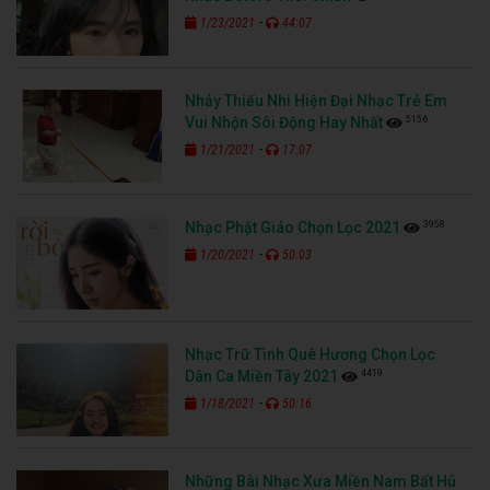
-
1/23/2021
44:07
Nhảy Thiếu Nhi Hiện Đại Nhạc Trẻ Em
5156
Vui Nhộn Sôi Động Hay Nhất
-
1/21/2021
17:07
3958
Nhạc Phật Giáo Chọn Lọc 2021
-
1/20/2021
50:03
Nhạc Trữ Tình Quê Hương Chọn Lọc
4419
Dân Ca Miền Tây 2021
-
1/18/2021
50:16
Những Bài Nhạc Xưa Miền Nam Bất Hủ