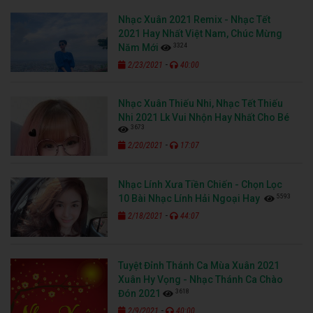
Nhạc Xuân 2021 Remix - Nhạc Tết
2021 Hay Nhất Việt Nam, Chúc Mừng
3324
Năm Mới
-
2/23/2021
40:00
Nhạc Xuân Thiếu Nhi, Nhạc Tết Thiếu
Nhi 2021 Lk Vui Nhộn Hay Nhất Cho Bé
3673
-
2/20/2021
17:07
Nhạc Lính Xưa Tiền Chiến - Chọn Lọc
5593
10 Bài Nhạc Lính Hải Ngoại Hay
-
2/18/2021
44:07
Tuyệt Đỉnh Thánh Ca Mùa Xuân 2021
Xuân Hy Vọng - Nhạc Thánh Ca Chào
3618
Đón 2021
-
2/9/2021
40:00