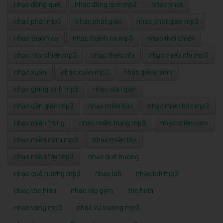
nhạc đồng quê
nhạc đồng quê mp3
nhạc phật
nhạc phật mp3
nhạc phật giáo
nhạc phật giáo mp3
nhạc thánh ca
nhạc thánh ca mp3
nhạc thời chiến
nhạc thời chiến mp3
nhạc thiếu nhi
nhạc thiếu nhi mp3
nhạc xuân
nhạc xuân mp3
nhạc giáng sinh
nhạc giáng sinh mp3
nhạc dân gian
nhạc dân gian mp3
nhạc miền bắc
nhạc miền bắc mp3
nhạc miền trung
nhạc miền trung mp3
nhạc miền nam
nhạc miền nam mp3
nhạc miền tây
nhạc miền tây mp3
nhạc quê hương
nhạc quê hương mp3
nhạc lofi
nhạc lofi mp3
nhac the hinh
nhac tap gym
the hinh
nhac vang mp3
nhac vu truong mp3