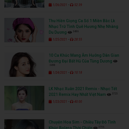
-
1/26/2021
52:39
Thu Hiền Giọng Ca Số 1 Miền Bắc Lk
Nhạc Trữ Tình Quê Hương Nhẹ Nhàng
3486
Du Dương
-
1/25/2021
28:55
10 Ca Khúc Mang Âm Hưởng Dân Gian
Đương Đại Bất Hủ Của Tùng Dương
3498
-
1/24/2021
10:18
LK Nhạc Xuân 2021 Remix - Nhạc Tết
3725
2021 Remix Hay Nhất Việt Nam
-
1/23/2021
40:00
Chuyện Hoa Sim - Chiều Tây Đô Tình
3796
Khúc Bolero Thời Chiến