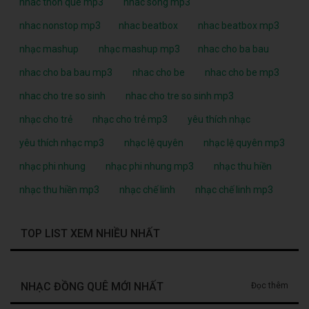
nhac thon que mp3
nhac song mp3
nhac nonstop mp3
nhac beatbox
nhac beatbox mp3
nhạc mashup
nhạc mashup mp3
nhac cho ba bau
nhac cho ba bau mp3
nhac cho be
nhac cho be mp3
nhac cho tre so sinh
nhac cho tre so sinh mp3
nhạc cho trẻ
nhạc cho trẻ mp3
yêu thích nhạc
yêu thích nhạc mp3
nhạc lệ quyên
nhạc lệ quyên mp3
nhạc phi nhung
nhạc phi nhung mp3
nhạc thu hiền
nhạc thu hiền mp3
nhạc chế linh
nhạc chế linh mp3
TOP LIST XEM NHIỀU NHẤT
NHẠC ĐỒNG QUÊ MỚI NHẤT
Đọc thêm