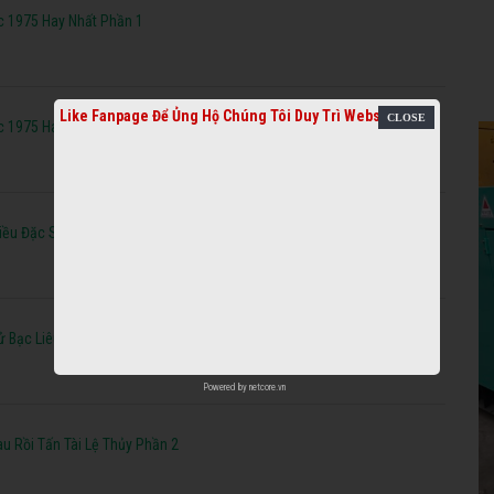
c 1975 Hay Nhất Phần 1
Like Fanpage Để Ủng Hộ Chúng Tôi Duy Trì Website
c 1975 Hay Nhất Phần 2
iều Đặc Sắc Nhất
 Bạc Liêu Hay Nhất
Powered by
netcore.vn
u Rồi Tấn Tài Lệ Thủy Phần 2