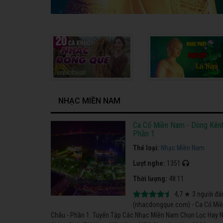
NHẠC MIỀN NAM
Ca Cổ Miền Nam - Dòng Kênh
Phần 1
Thể loại:
Nhạc Miền Nam
Lượt nghe:
1351
Thời lượng:
48:11
4,7
★
3
người đá
(nhacdongque.com) - Ca Cổ Miề
Châu - Phần 1. Tuyển Tập Các Nhạc Miền Nam Chọn Lọc Hay Nh