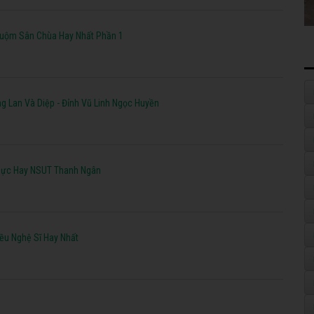
huộm Sân Chùa Hay Nhất Phần 1
g Lan Và Diệp - Đỉnh Vũ Linh Ngọc Huyền
 Cực Hay NSUT Thanh Ngân
ều Nghệ Sĩ Hay Nhất