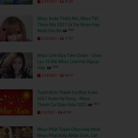
-
2/23/2021
40:00
Nhạc Xuân Thiếu Nhi, Nhạc Tết
Thiếu Nhi 2021 Lk Vui Nhộn Hay
3662
Nhất Cho Bé
-
2/20/2021
17:07
Nhạc Lính Xưa Tiền Chiến - Chọn
Lọc 10 Bài Nhạc Lính Hải Ngoại
5585
Hay
-
2/18/2021
44:07
Tuyệt Đỉnh Thánh Ca Mùa Xuân
2021 Xuân Hy Vọng - Nhạc
3611
Thánh Ca Chào Đón 2021
-
2/9/2021
40:00
Nhạc Phật Tuyển Chọn Hay Nhất
Nhạc Phật Kiếp Nhân Sinh, Cát