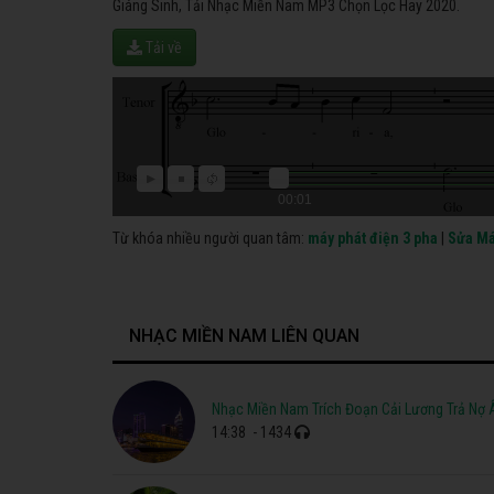
Giáng Sinh, Tải Nhạc Miền Nam MP3 Chọn Lọc Hay 2020.
Tải về
00:01
Từ khóa nhiều người quan tâm:
máy phát điện 3 pha
|
Sửa Má
NHẠC MIỀN NAM LIÊN QUAN
Nhạc Miền Nam Trích Đoạn Cải Lương Trả Nợ 
14:38
- 1434