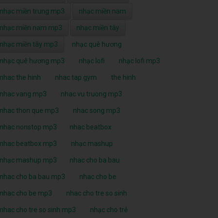
nhạc miền trung mp3
nhạc miền nam
nhạc miền nam mp3
nhạc miền tây
nhạc miền tây mp3
nhạc quê hương
nhạc quê hương mp3
nhạc lofi
nhạc lofi mp3
nhac the hinh
nhac tap gym
the hinh
nhac vang mp3
nhac vu truong mp3
nhac thon que mp3
nhac song mp3
nhac nonstop mp3
nhac beatbox
nhac beatbox mp3
nhạc mashup
nhạc mashup mp3
nhac cho ba bau
nhac cho ba bau mp3
nhac cho be
nhac cho be mp3
nhac cho tre so sinh
nhac cho tre so sinh mp3
nhạc cho trẻ