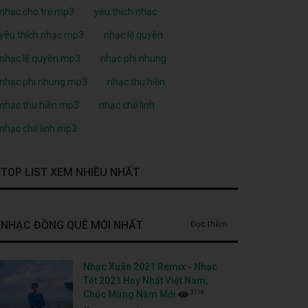
nhạc cho trẻ mp3
yêu thích nhạc
yêu thích nhạc mp3
nhạc lệ quyên
nhạc lệ quyên mp3
nhạc phi nhung
nhạc phi nhung mp3
nhạc thu hiền
nhạc thu hiền mp3
nhạc chế linh
nhạc chế linh mp3
TOP LIST XEM NHIỀU NHẤT
NHẠC ĐỒNG QUÊ MỚI NHẤT
Đọc thêm
Nhạc Xuân 2021 Remix - Nhạc
Tết 2021 Hay Nhất Việt Nam,
3318
Chúc Mừng Năm Mới