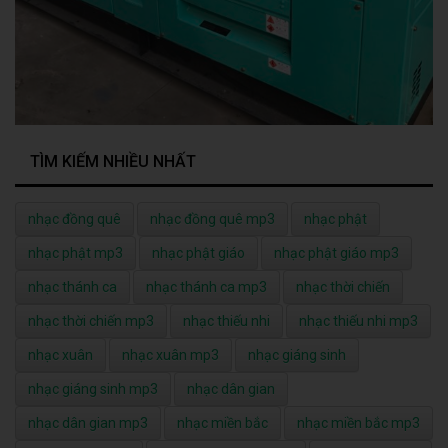
TÌM KIẾM NHIỀU NHẤT
nhạc đồng quê
nhạc đồng quê mp3
nhạc phật
nhạc phật mp3
nhạc phật giáo
nhạc phật giáo mp3
nhạc thánh ca
nhạc thánh ca mp3
nhạc thời chiến
nhạc thời chiến mp3
nhạc thiếu nhi
nhạc thiếu nhi mp3
nhạc xuân
nhạc xuân mp3
nhạc giáng sinh
nhạc giáng sinh mp3
nhạc dân gian
nhạc dân gian mp3
nhạc miền bắc
nhạc miền bắc mp3