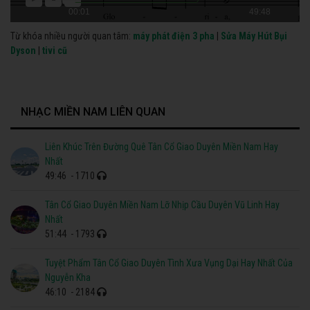
00:01
49:48
Từ khóa nhiều người quan tâm:
máy phát điện 3 pha
|
Sửa Máy Hút Bụi
Dyson
|
tivi cũ
NHẠC MIỀN NAM LIÊN QUAN
Liên Khúc Trên Đường Quê Tân Cổ Giao Duyên Miền Nam Hay
Nhất
49:46
- 1710
Tân Cổ Giao Duyên Miền Nam Lỡ Nhịp Cầu Duyên Vũ Linh Hay
Nhất
51:44
- 1793
Tuyệt Phẩm Tân Cổ Giao Duyên Tình Xưa Vụng Dại Hay Nhất Của
Nguyễn Kha
46:10
- 2184