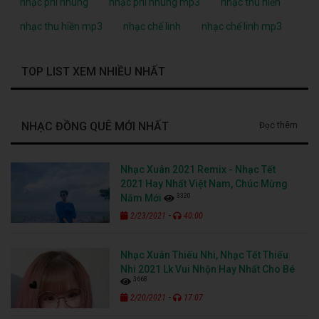
nhạc phi nhung
nhạc phi nhung mp3
nhạc thu hiền
nhạc thu hiền mp3
nhạc chế linh
nhạc chế linh mp3
TOP LIST XEM NHIỀU NHẤT
NHẠC ĐỒNG QUÊ MỚI NHẤT
Đọc thêm
Nhạc Xuân 2021 Remix - Nhạc Tết
2021 Hay Nhất Việt Nam, Chúc Mừng
3320
Năm Mới
-
2/23/2021
40:00
Nhạc Xuân Thiếu Nhi, Nhạc Tết Thiếu
Nhi 2021 Lk Vui Nhộn Hay Nhất Cho Bé
3668
-
2/20/2021
17:07