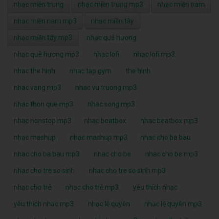
nhạc miền trung
nhạc miền trung mp3
nhạc miền nam
nhạc miền nam mp3
nhạc miền tây
nhạc miền tây mp3
nhạc quê hương
nhạc quê hương mp3
nhạc lofi
nhạc lofi mp3
nhac the hinh
nhac tap gym
the hinh
nhac vang mp3
nhac vu truong mp3
nhac thon que mp3
nhac song mp3
nhac nonstop mp3
nhac beatbox
nhac beatbox mp3
nhạc mashup
nhạc mashup mp3
nhac cho ba bau
nhac cho ba bau mp3
nhac cho be
nhac cho be mp3
nhac cho tre so sinh
nhac cho tre so sinh mp3
nhạc cho trẻ
nhạc cho trẻ mp3
yêu thích nhạc
yêu thích nhạc mp3
nhạc lệ quyên
nhạc lệ quyên mp3