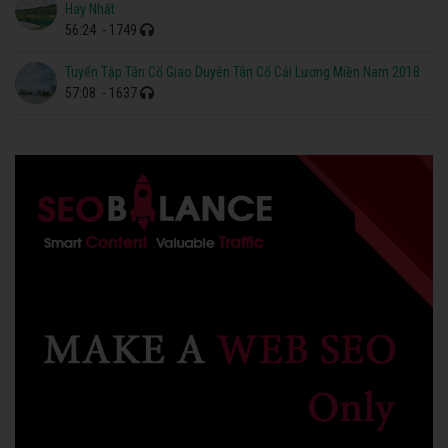
Hay Nhất
56:24
- 1749
Tuyển Tập Tân Cổ Giao Duyên Tân Cổ Cải Lương Miền Nam 2018
57:08
- 1637