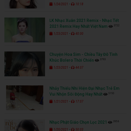
-
1/24/2021
10:18
LK Nhạc Xuân 2021 Remix - Nhạc Tết
3722
2021 Remix Hay Nhất Việt Nam
-
1/23/2021
40:00
Chuyện Hoa Sim - Chiều Tây Đô Tình
3793
Khúc Bolero Thời Chiến
-
1/23/2021
44:07
Nhảy Thiếu Nhi Hiện Đại Nhạc Trẻ Em
5150
Vui Nhộn Sôi Động Hay Nhất
-
1/21/2021
17:07
3956
Nhạc Phật Giáo Chọn Lọc 2021
-
1/20/2021
50:03