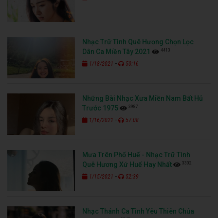
Nhạc Trữ Tình Quê Hương Chọn Lọc
4413
Dân Ca Miền Tây 2021
-
1/18/2021
50:16
Những Bài Nhạc Xưa Miền Nam Bất Hủ
3987
Trước 1975
-
1/16/2021
57:08
Mưa Trên Phố Huế - Nhạc Trữ Tình
3302
Quê Hương Xứ Huế Hay Nhất
-
1/15/2021
52:39
Nhạc Thánh Ca Tình Yêu Thiên Chúa