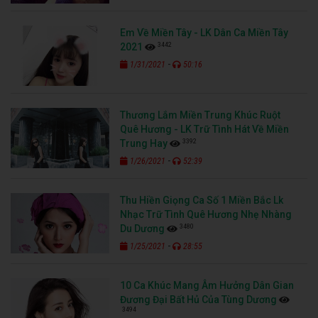
Em Về Miền Tây - LK Dân Ca Miền Tây
3442
2021
-
1/31/2021
50:16
Thương Lắm Miền Trung Khúc Ruột
Quê Hương - LK Trữ Tình Hát Về Miền
3392
Trung Hay
-
1/26/2021
52:39
Thu Hiền Giọng Ca Số 1 Miền Bắc Lk
Nhạc Trữ Tình Quê Hương Nhẹ Nhàng
3480
Du Dương
-
1/25/2021
28:55
10 Ca Khúc Mang Âm Hưởng Dân Gian
Đương Đại Bất Hủ Của Tùng Dương
3494