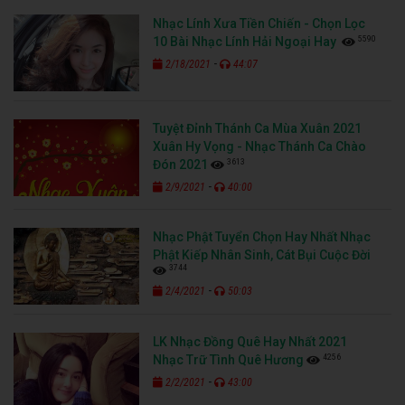
Nhạc Lính Xưa Tiền Chiến - Chọn Lọc
5590
10 Bài Nhạc Lính Hải Ngoại Hay
-
2/18/2021
44:07
Tuyệt Đỉnh Thánh Ca Mùa Xuân 2021
Xuân Hy Vọng - Nhạc Thánh Ca Chào
3613
Đón 2021
-
2/9/2021
40:00
Nhạc Phật Tuyển Chọn Hay Nhất Nhạc
Phật Kiếp Nhân Sinh, Cát Bụi Cuộc Đời
3744
-
2/4/2021
50:03
LK Nhạc Đồng Quê Hay Nhất 2021
4256
Nhạc Trữ Tình Quê Hương
-
2/2/2021
43:00