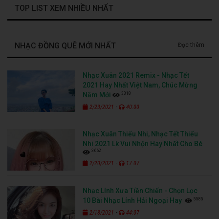
TOP LIST XEM NHIỀU NHẤT
NHẠC ĐỒNG QUÊ MỚI NHẤT
Đọc thêm
Nhạc Xuân 2021 Remix - Nhạc Tết
2021 Hay Nhất Việt Nam, Chúc Mừng
3318
Năm Mới
-
2/23/2021
40:00
Nhạc Xuân Thiếu Nhi, Nhạc Tết Thiếu
Nhi 2021 Lk Vui Nhộn Hay Nhất Cho Bé
3662
-
2/20/2021
17:07
Nhạc Lính Xưa Tiền Chiến - Chọn Lọc
5585
10 Bài Nhạc Lính Hải Ngoại Hay
-
2/18/2021
44:07