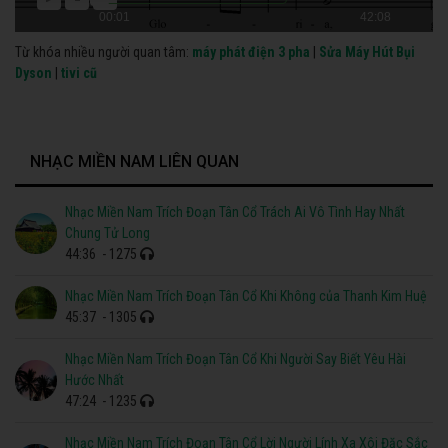
00:01
42:08
Từ khóa nhiều người quan tâm:
máy phát điện 3 pha
|
Sửa Máy Hút Bụi
Dyson
|
tivi cũ
NHẠC MIỀN NAM LIÊN QUAN
Nhạc Miền Nam Trích Đoạn Tân Cổ Trách Ai Vô Tình Hay Nhất
Chung Tử Long
44:36
- 1275
Nhạc Miền Nam Trích Đoạn Tân Cổ Khi Không của Thanh Kim Huệ
45:37
- 1305
Nhạc Miền Nam Trích Đoạn Tân Cổ Khi Người Say Biết Yêu Hài
Hước Nhất
47:24
- 1235
Nhạc Miền Nam Trích Đoạn Tân Cổ Lời Người Lính Xa Xôi Đặc Sắc