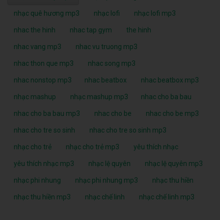
nhạc quê hương mp3
nhạc lofi
nhạc lofi mp3
nhac the hinh
nhac tap gym
the hinh
nhac vang mp3
nhac vu truong mp3
nhac thon que mp3
nhac song mp3
nhac nonstop mp3
nhac beatbox
nhac beatbox mp3
nhạc mashup
nhạc mashup mp3
nhac cho ba bau
nhac cho ba bau mp3
nhac cho be
nhac cho be mp3
nhac cho tre so sinh
nhac cho tre so sinh mp3
nhạc cho trẻ
nhạc cho trẻ mp3
yêu thích nhạc
yêu thích nhạc mp3
nhạc lệ quyên
nhạc lệ quyên mp3
nhạc phi nhung
nhạc phi nhung mp3
nhạc thu hiền
nhạc thu hiền mp3
nhạc chế linh
nhạc chế linh mp3