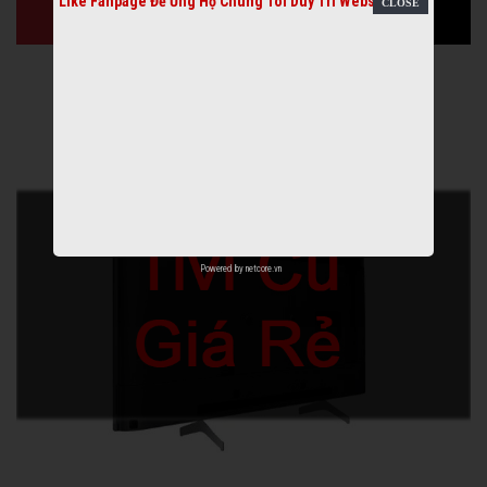
Like Fanpage Để Ủng Hộ Chúng Tôi Duy Trì Website
Powered by
netcore.vn