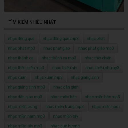
TÌM KIẾM NHIỀU NHẤT
nhạc đồng quê
nhạc đồng quê mp3
nhạc phật
nhạc phật mp3
nhạc phật giáo
nhạc phật giáo mp3
nhạc thánh ca
nhạc thánh ca mp3
nhạc thời chiến
nhạc thời chiến mp3
nhạc thiếu nhi
nhạc thiếu nhi mp3
nhạc xuân
nhạc xuân mp3
nhạc giáng sinh
nhạc giáng sinh mp3
nhạc dân gian
nhạc dân gian mp3
nhạc miền bắc
nhạc miền bắc mp3
nhạc miền trung
nhạc miền trung mp3
nhạc miền nam
nhạc miền nam mp3
nhạc miền tây
nhạc miền tây mp3
nhạc quê hương