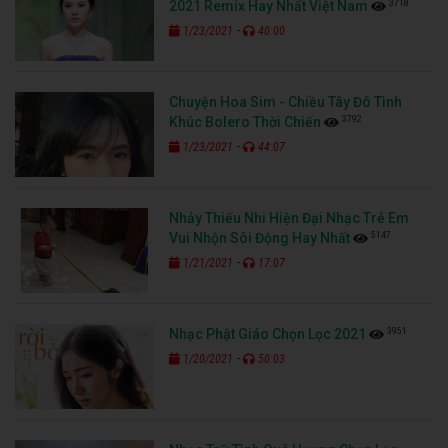
3718
2021 Remix Hay Nhất Việt Nam
-
1/23/2021
40:00
Chuyện Hoa Sim - Chiều Tây Đô Tình
3792
Khúc Bolero Thời Chiến
-
1/23/2021
44:07
Nhảy Thiếu Nhi Hiện Đại Nhạc Trẻ Em
5147
Vui Nhộn Sôi Động Hay Nhất
-
1/21/2021
17:07
3951
Nhạc Phật Giáo Chọn Lọc 2021
-
1/20/2021
50:03