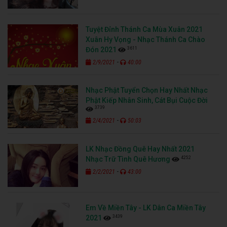
Tuyệt Đỉnh Thánh Ca Mùa Xuân 2021
Xuân Hy Vọng - Nhạc Thánh Ca Chào
3611
Đón 2021
-
2/9/2021
40:00
Nhạc Phật Tuyển Chọn Hay Nhất Nhạc
Phật Kiếp Nhân Sinh, Cát Bụi Cuộc Đời
3739
-
2/4/2021
50:03
LK Nhạc Đồng Quê Hay Nhất 2021
4252
Nhạc Trữ Tình Quê Hương
-
2/2/2021
43:00
Em Về Miền Tây - LK Dân Ca Miền Tây
3439
2021