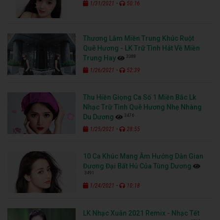
-
1/31/2021
50:16
Thương Lắm Miền Trung Khúc Ruột
Quê Hương - LK Trữ Tình Hát Về Miền
3388
Trung Hay
-
1/26/2021
52:39
Thu Hiền Giọng Ca Số 1 Miền Bắc Lk
Nhạc Trữ Tình Quê Hương Nhẹ Nhàng
3476
Du Dương
-
1/25/2021
28:55
10 Ca Khúc Mang Âm Hưởng Dân Gian
Đương Đại Bất Hủ Của Tùng Dương
3491
-
1/24/2021
10:18
LK Nhạc Xuân 2021 Remix - Nhạc Tết