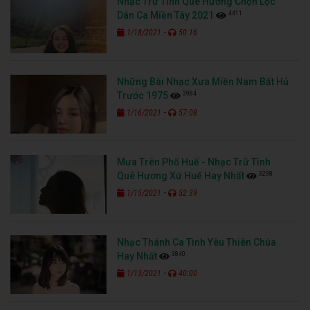
Nhạc Trữ Tình Quê Hương Chọn Lọc
4411
Dân Ca Miền Tây 2021
-
1/18/2021
50:16
Những Bài Nhạc Xưa Miền Nam Bất Hủ
3984
Trước 1975
-
1/16/2021
57:08
Mưa Trên Phố Huế - Nhạc Trữ Tình
3298
Quê Hương Xứ Huế Hay Nhất
-
1/15/2021
52:39
Nhạc Thánh Ca Tình Yêu Thiên Chúa
3840
Hay Nhất
-
1/13/2021
40:00