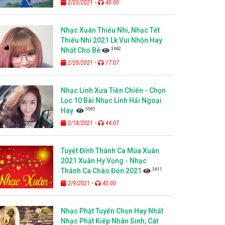
-
2/23/2021
40:00
Nhạc Xuân Thiếu Nhi, Nhạc Tết
Thiếu Nhi 2021 Lk Vui Nhộn Hay
3662
Nhất Cho Bé
-
2/20/2021
17:07
Nhạc Lính Xưa Tiền Chiến - Chọn
Lọc 10 Bài Nhạc Lính Hải Ngoại
5585
Hay
-
2/18/2021
44:07
Tuyệt Đỉnh Thánh Ca Mùa Xuân
2021 Xuân Hy Vọng - Nhạc
3611
Thánh Ca Chào Đón 2021
-
2/9/2021
40:00
Nhạc Phật Tuyển Chọn Hay Nhất
Nhạc Phật Kiếp Nhân Sinh, Cát