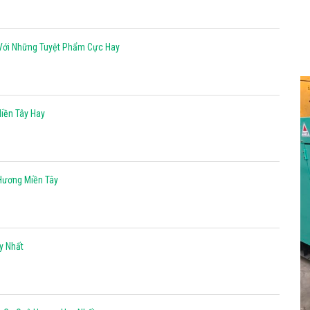
Với Những Tuyệt Phẩm Cực Hay
Like Fanpage Để Ủng Hộ Chúng Tôi Duy Trì Website
iền Tây Hay
Hương Miền Tây
Powered by
netcore.vn
y Nhất