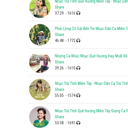
Nhạc Trữ Tình Quê Hương Miền Tây - Nhạc Dâ
Share
37:29
- 1616
Phải Lòng Cô Gái Bến Tre Nhạc Dân Ca Miền T
Share
46:48
- 1772
Những Ca Khúc Nhạc Quê Hương Hay Nhất Về
Share
39:26
- 1610
Nhạc Trữ Tình Miền Tây - Nhạc Dân Ca Trữ Tì
Share
55:05
- 1574
Nhạc Trữ Tình Quê Hương Miền Tây Giọng Ca 
Share
53:58
- 1691