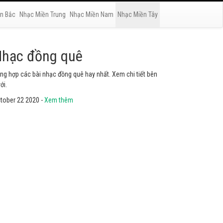
n Bắc
Nhạc Miền Trung
Nhạc Miền Nam
Nhạc Miền Tây
hạc phật
yển tập các bài nhạc thánh ca hay nhất. Không thể không
he thử.
tober 22 2020 -
Xem thêm