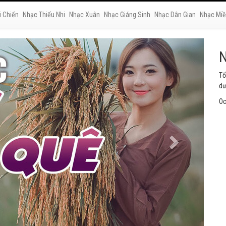
i Chiến
Nhạc Thiếu Nhi
Nhạc Xuân
Nhạc Giáng Sinh
Nhạc Dân Gian
Nhạc Miề
N
Tu
ng
Oc