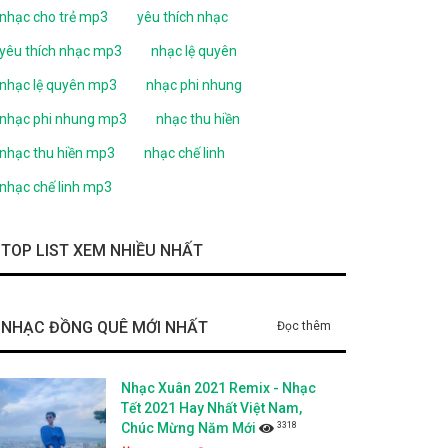
nhạc cho trẻ mp3
yêu thích nhạc
yêu thích nhạc mp3
nhạc lệ quyên
nhạc lệ quyên mp3
nhạc phi nhung
nhạc phi nhung mp3
nhạc thu hiền
nhạc thu hiền mp3
nhạc chế linh
nhạc chế linh mp3
TOP LIST XEM NHIỀU NHẤT
NHẠC ĐỒNG QUÊ MỚI NHẤT
Đọc thêm
Nhạc Xuân 2021 Remix - Nhạc
Tết 2021 Hay Nhất Việt Nam,
3318
Chúc Mừng Năm Mới