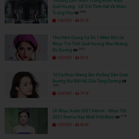
Thương Lắm Miền Trung Khúc Ruột
Quê Hương - LK Trữ Tình Hát Về Miền
3388
Trung Hay
-
1/26/2021
52:39
Thu Hiền Giọng Ca Số 1 Miền Bắc Lk
Nhạc Trữ Tình Quê Hương Nhẹ Nhàng
3476
Du Dương
-
1/25/2021
28:55
10 Ca Khúc Mang Âm Hưởng Dân Gian
Đương Đại Bất Hủ Của Tùng Dương
3491
-
1/24/2021
10:18
LK Nhạc Xuân 2021 Remix - Nhạc Tết
3718
2021 Remix Hay Nhất Việt Nam
-
1/23/2021
40:00