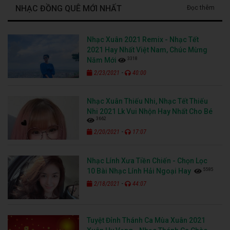
NHẠC ĐỒNG QUÊ MỚI NHẤT
Đọc thêm
Nhạc Xuân 2021 Remix - Nhạc Tết
2021 Hay Nhất Việt Nam, Chúc Mừng
3318
Năm Mới
-
2/23/2021
40:00
Nhạc Xuân Thiếu Nhi, Nhạc Tết Thiếu
Nhi 2021 Lk Vui Nhộn Hay Nhất Cho Bé
3662
-
2/20/2021
17:07
Nhạc Lính Xưa Tiền Chiến - Chọn Lọc
5585
10 Bài Nhạc Lính Hải Ngoại Hay
-
2/18/2021
44:07
Tuyệt Đỉnh Thánh Ca Mùa Xuân 2021