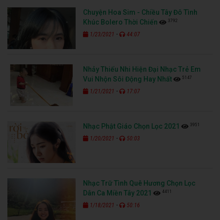
Chuyện Hoa Sim - Chiều Tây Đô Tình
3792
Khúc Bolero Thời Chiến
-
1/23/2021
44:07
Nhảy Thiếu Nhi Hiện Đại Nhạc Trẻ Em
5147
Vui Nhộn Sôi Động Hay Nhất
-
1/21/2021
17:07
3951
Nhạc Phật Giáo Chọn Lọc 2021
-
1/20/2021
50:03
Nhạc Trữ Tình Quê Hương Chọn Lọc
4411
Dân Ca Miền Tây 2021
-
1/18/2021
50:16