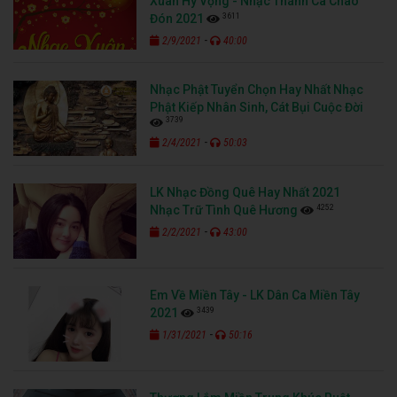
Xuân Hy Vọng - Nhạc Thánh Ca Chào
3611
Đón 2021
-
2/9/2021
40:00
Nhạc Phật Tuyển Chọn Hay Nhất Nhạc
Phật Kiếp Nhân Sinh, Cát Bụi Cuộc Đời
3739
-
2/4/2021
50:03
LK Nhạc Đồng Quê Hay Nhất 2021
4252
Nhạc Trữ Tình Quê Hương
-
2/2/2021
43:00
Em Về Miền Tây - LK Dân Ca Miền Tây
3439
2021
-
1/31/2021
50:16