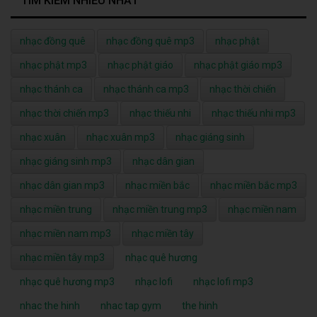
TÌM KIẾM NHIỀU NHẤT
nhạc đồng quê
nhạc đồng quê mp3
nhạc phật
nhạc phật mp3
nhạc phật giáo
nhạc phật giáo mp3
nhạc thánh ca
nhạc thánh ca mp3
nhạc thời chiến
nhạc thời chiến mp3
nhạc thiếu nhi
nhạc thiếu nhi mp3
nhạc xuân
nhạc xuân mp3
nhạc giáng sinh
nhạc giáng sinh mp3
nhạc dân gian
nhạc dân gian mp3
nhạc miền bắc
nhạc miền bắc mp3
nhạc miền trung
nhạc miền trung mp3
nhạc miền nam
nhạc miền nam mp3
nhạc miền tây
nhạc miền tây mp3
nhạc quê hương
nhạc quê hương mp3
nhạc lofi
nhạc lofi mp3
nhac the hinh
nhac tap gym
the hinh