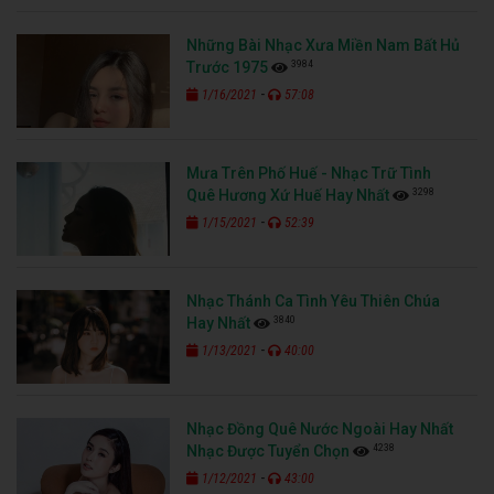
Những Bài Nhạc Xưa Miền Nam Bất Hủ
3984
Trước 1975
-
1/16/2021
57:08
Mưa Trên Phố Huế - Nhạc Trữ Tình
3298
Quê Hương Xứ Huế Hay Nhất
-
1/15/2021
52:39
Nhạc Thánh Ca Tình Yêu Thiên Chúa
3840
Hay Nhất
-
1/13/2021
40:00
Nhạc Đồng Quê Nước Ngoài Hay Nhất
4238
Nhạc Được Tuyển Chọn
-
1/12/2021
43:00