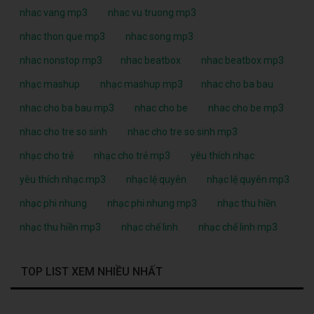
nhac vang mp3
nhac vu truong mp3
nhac thon que mp3
nhac song mp3
nhac nonstop mp3
nhac beatbox
nhac beatbox mp3
nhạc mashup
nhạc mashup mp3
nhac cho ba bau
nhac cho ba bau mp3
nhac cho be
nhac cho be mp3
nhac cho tre so sinh
nhac cho tre so sinh mp3
nhạc cho trẻ
nhạc cho trẻ mp3
yêu thích nhạc
yêu thích nhạc mp3
nhạc lệ quyên
nhạc lệ quyên mp3
nhạc phi nhung
nhạc phi nhung mp3
nhạc thu hiền
nhạc thu hiền mp3
nhạc chế linh
nhạc chế linh mp3
TOP LIST XEM NHIỀU NHẤT