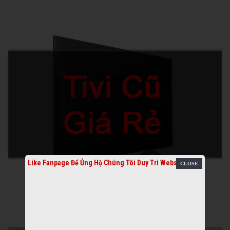
Like Fanpage Để Ủng Hộ Chúng Tôi Duy Trì Website