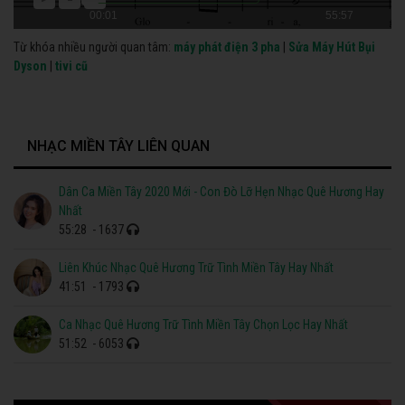
00:01
55:57
Từ khóa nhiều người quan tâm:
máy phát điện 3 pha
|
Sửa Máy Hút Bụi
Dyson
|
tivi cũ
NHẠC MIỀN TÂY LIÊN QUAN
Dân Ca Miền Tây 2020 Mới - Con Đò Lỡ Hẹn Nhạc Quê Hương Hay
Nhất
55:28
- 1637
Liên Khúc Nhạc Quê Hương Trữ Tình Miền Tây Hay Nhất
41:51
- 1793
Ca Nhạc Quê Hương Trữ Tình Miền Tây Chọn Lọc Hay Nhất
51:52
- 6053