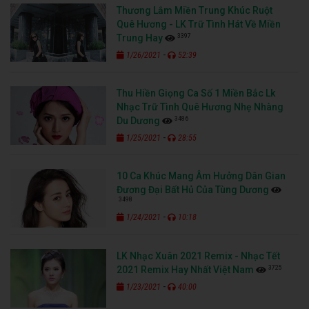
Thương Lắm Miền Trung Khúc Ruột
Quê Hương - LK Trữ Tình Hát Về Miền
3397
Trung Hay
-
1/26/2021
52:39
Thu Hiền Giọng Ca Số 1 Miền Bắc Lk
Nhạc Trữ Tình Quê Hương Nhẹ Nhàng
3486
Du Dương
-
1/25/2021
28:55
10 Ca Khúc Mang Âm Hưởng Dân Gian
Đương Đại Bất Hủ Của Tùng Dương
3498
-
1/24/2021
10:18
LK Nhạc Xuân 2021 Remix - Nhạc Tết
3725
2021 Remix Hay Nhất Việt Nam
-
1/23/2021
40:00