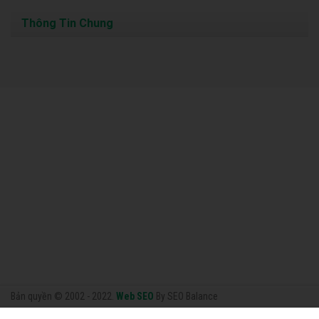
Thông Tin Chung
Bản quyền © 2002 - 2022.
Web SEO
By SEO Balance