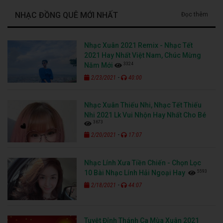
NHẠC ĐỒNG QUÊ MỚI NHẤT
Đọc thêm
Nhạc Xuân 2021 Remix - Nhạc Tết
2021 Hay Nhất Việt Nam, Chúc Mừng
3324
Năm Mới
-
2/23/2021
40:00
Nhạc Xuân Thiếu Nhi, Nhạc Tết Thiếu
Nhi 2021 Lk Vui Nhộn Hay Nhất Cho Bé
3673
-
2/20/2021
17:07
Nhạc Lính Xưa Tiền Chiến - Chọn Lọc
5593
10 Bài Nhạc Lính Hải Ngoại Hay
-
2/18/2021
44:07
Tuyệt Đỉnh Thánh Ca Mùa Xuân 2021