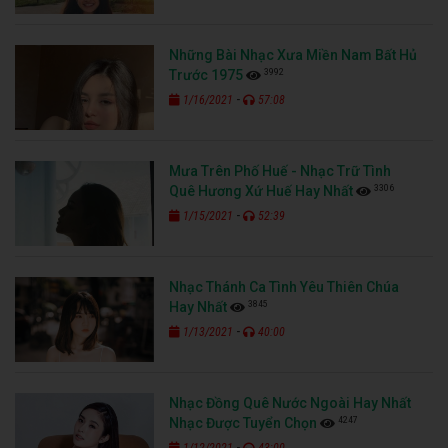
Những Bài Nhạc Xưa Miền Nam Bất Hủ
3992
Trước 1975
-
1/16/2021
57:08
Mưa Trên Phố Huế - Nhạc Trữ Tình
3306
Quê Hương Xứ Huế Hay Nhất
-
1/15/2021
52:39
Nhạc Thánh Ca Tình Yêu Thiên Chúa
3845
Hay Nhất
-
1/13/2021
40:00
Nhạc Đồng Quê Nước Ngoài Hay Nhất
4247
Nhạc Được Tuyển Chọn
-
1/12/2021
43:00