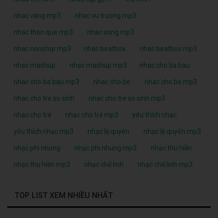
nhac vang mp3
nhac vu truong mp3
nhac thon que mp3
nhac song mp3
nhac nonstop mp3
nhac beatbox
nhac beatbox mp3
nhạc mashup
nhạc mashup mp3
nhac cho ba bau
nhac cho ba bau mp3
nhac cho be
nhac cho be mp3
nhac cho tre so sinh
nhac cho tre so sinh mp3
nhạc cho trẻ
nhạc cho trẻ mp3
yêu thích nhạc
yêu thích nhạc mp3
nhạc lệ quyên
nhạc lệ quyên mp3
nhạc phi nhung
nhạc phi nhung mp3
nhạc thu hiền
nhạc thu hiền mp3
nhạc chế linh
nhạc chế linh mp3
TOP LIST XEM NHIỀU NHẤT