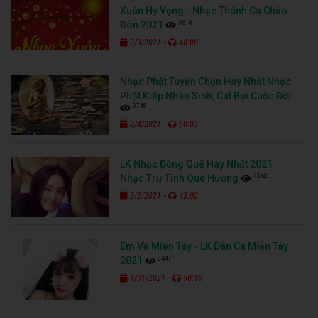
Xuân Hy Vọng - Nhạc Thánh Ca Chào
3618
Đón 2021
-
2/9/2021
40:00
Nhạc Phật Tuyển Chọn Hay Nhất Nhạc
Phật Kiếp Nhân Sinh, Cát Bụi Cuộc Đời
3748
-
2/4/2021
50:03
LK Nhạc Đồng Quê Hay Nhất 2021
4262
Nhạc Trữ Tình Quê Hương
-
2/2/2021
43:00
Em Về Miền Tây - LK Dân Ca Miền Tây
3447
2021
-
1/31/2021
50:16