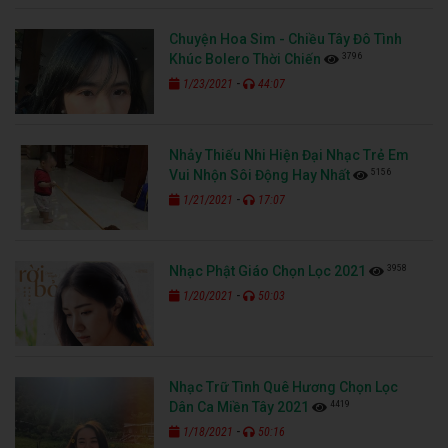
Chuyện Hoa Sim - Chiều Tây Đô Tình
3796
Khúc Bolero Thời Chiến
-
1/23/2021
44:07
Nhảy Thiếu Nhi Hiện Đại Nhạc Trẻ Em
5156
Vui Nhộn Sôi Động Hay Nhất
-
1/21/2021
17:07
3958
Nhạc Phật Giáo Chọn Lọc 2021
-
1/20/2021
50:03
Nhạc Trữ Tình Quê Hương Chọn Lọc
4419
Dân Ca Miền Tây 2021
-
1/18/2021
50:16