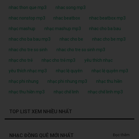
nhac thon que mp3
nhac song mp3
nhac nonstop mp3
nhac beatbox
nhac beatbox mp3
nhạc mashup
nhạc mashup mp3
nhac cho ba bau
nhac cho ba bau mp3
nhac cho be
nhac cho be mp3
nhac cho tre so sinh
nhac cho tre so sinh mp3
nhạc cho trẻ
nhạc cho trẻ mp3
yêu thích nhạc
yêu thích nhạc mp3
nhạc lệ quyên
nhạc lệ quyên mp3
nhạc phi nhung
nhạc phi nhung mp3
nhạc thu hiền
nhạc thu hiền mp3
nhạc chế linh
nhạc chế linh mp3
TOP LIST XEM NHIỀU NHẤT
NHẠC ĐỒNG QUÊ MỚI NHẤT
Đọc thêm