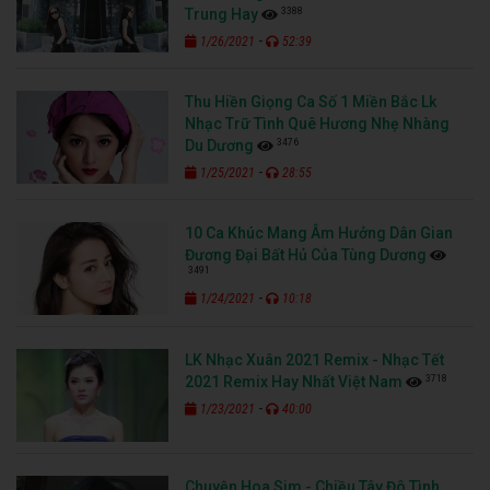
3388
Trung Hay
-
1/26/2021
52:39
Thu Hiền Giọng Ca Số 1 Miền Bắc Lk
Nhạc Trữ Tình Quê Hương Nhẹ Nhàng
3476
Du Dương
-
1/25/2021
28:55
10 Ca Khúc Mang Âm Hưởng Dân Gian
Đương Đại Bất Hủ Của Tùng Dương
3491
-
1/24/2021
10:18
LK Nhạc Xuân 2021 Remix - Nhạc Tết
3718
2021 Remix Hay Nhất Việt Nam
-
1/23/2021
40:00
Chuyện Hoa Sim - Chiều Tây Đô Tình