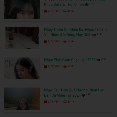
3792
Khúc Bolero Thời Chiến
-
1/23/2021
44:07
Nhảy Thiếu Nhi Hiện Đại Nhạc Trẻ Em
5147
Vui Nhộn Sôi Động Hay Nhất
-
1/21/2021
17:07
3951
Nhạc Phật Giáo Chọn Lọc 2021
-
1/20/2021
50:03
Nhạc Trữ Tình Quê Hương Chọn Lọc
4411
Dân Ca Miền Tây 2021
-
1/18/2021
50:16