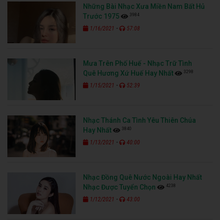
Những Bài Nhạc Xưa Miền Nam Bất Hủ
3984
Trước 1975
-
1/16/2021
57:08
Mưa Trên Phố Huế - Nhạc Trữ Tình
3298
Quê Hương Xứ Huế Hay Nhất
-
1/15/2021
52:39
Nhạc Thánh Ca Tình Yêu Thiên Chúa
3840
Hay Nhất
-
1/13/2021
40:00
Nhạc Đồng Quê Nước Ngoài Hay Nhất
4238
Nhạc Được Tuyển Chọn
-
1/12/2021
43:00