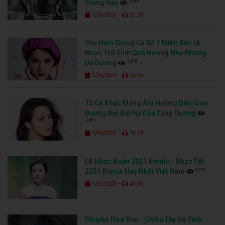
3388
Trung Hay
-
1/26/2021
52:39
Thu Hiền Giọng Ca Số 1 Miền Bắc Lk
Nhạc Trữ Tình Quê Hương Nhẹ Nhàng
3476
Du Dương
-
1/25/2021
28:55
10 Ca Khúc Mang Âm Hưởng Dân Gian
Đương Đại Bất Hủ Của Tùng Dương
3491
-
1/24/2021
10:18
LK Nhạc Xuân 2021 Remix - Nhạc Tết
3718
2021 Remix Hay Nhất Việt Nam
-
1/23/2021
40:00
Chuyện Hoa Sim - Chiều Tây Đô Tình