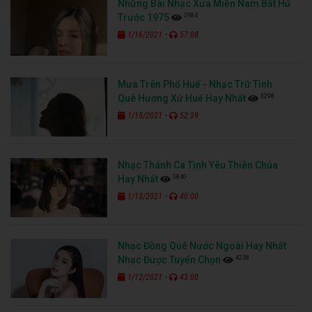
Những Bài Nhạc Xưa Miền Nam Bất Hủ
3984
Trước 1975
-
1/16/2021
57:08
Mưa Trên Phố Huế - Nhạc Trữ Tình
3298
Quê Hương Xứ Huế Hay Nhất
-
1/15/2021
52:39
Nhạc Thánh Ca Tình Yêu Thiên Chúa
3840
Hay Nhất
-
1/13/2021
40:00
Nhạc Đồng Quê Nước Ngoài Hay Nhất
4238
Nhạc Được Tuyển Chọn
-
1/12/2021
43:00