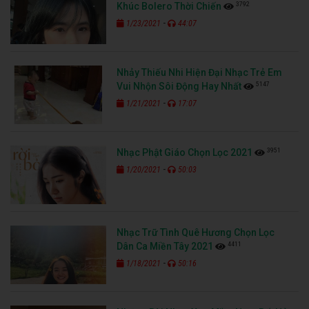
3792
Khúc Bolero Thời Chiến
-
1/23/2021
44:07
Nhảy Thiếu Nhi Hiện Đại Nhạc Trẻ Em
5147
Vui Nhộn Sôi Động Hay Nhất
-
1/21/2021
17:07
3951
Nhạc Phật Giáo Chọn Lọc 2021
-
1/20/2021
50:03
Nhạc Trữ Tình Quê Hương Chọn Lọc
4411
Dân Ca Miền Tây 2021
-
1/18/2021
50:16