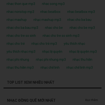
nhac thon que mp3
nhac song mp3
nhac nonstop mp3
nhac beatbox
nhac beatbox mp3
nhạc mashup
nhạc mashup mp3
nhac cho ba bau
nhac cho ba bau mp3
nhac cho be
nhac cho be mp3
nhac cho tre so sinh
nhac cho tre so sinh mp3
nhạc cho trẻ
nhạc cho trẻ mp3
yêu thích nhạc
yêu thích nhạc mp3
nhạc lệ quyên
nhạc lệ quyên mp3
nhạc phi nhung
nhạc phi nhung mp3
nhạc thu hiền
nhạc thu hiền mp3
nhạc chế linh
nhạc chế linh mp3
TOP LIST XEM NHIỀU NHẤT
NHẠC ĐỒNG QUÊ MỚI NHẤT
Đọc thêm