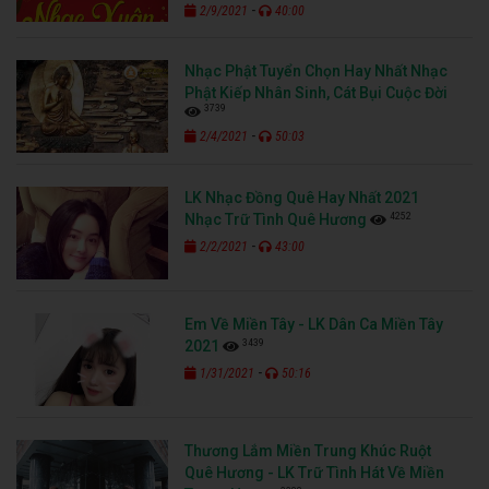
-
2/9/2021
40:00
Nhạc Phật Tuyển Chọn Hay Nhất Nhạc
Phật Kiếp Nhân Sinh, Cát Bụi Cuộc Đời
3739
-
2/4/2021
50:03
LK Nhạc Đồng Quê Hay Nhất 2021
4252
Nhạc Trữ Tình Quê Hương
-
2/2/2021
43:00
Em Về Miền Tây - LK Dân Ca Miền Tây
3439
2021
-
1/31/2021
50:16
Thương Lắm Miền Trung Khúc Ruột
Quê Hương - LK Trữ Tình Hát Về Miền