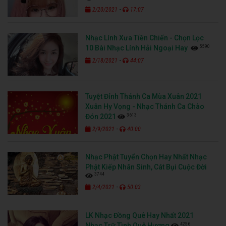
-
2/20/2021
17:07
Nhạc Lính Xưa Tiền Chiến - Chọn Lọc
5590
10 Bài Nhạc Lính Hải Ngoại Hay
-
2/18/2021
44:07
Tuyệt Đỉnh Thánh Ca Mùa Xuân 2021
Xuân Hy Vọng - Nhạc Thánh Ca Chào
3613
Đón 2021
-
2/9/2021
40:00
Nhạc Phật Tuyển Chọn Hay Nhất Nhạc
Phật Kiếp Nhân Sinh, Cát Bụi Cuộc Đời
3744
-
2/4/2021
50:03
LK Nhạc Đồng Quê Hay Nhất 2021
4256
Nhạc Trữ Tình Quê Hương