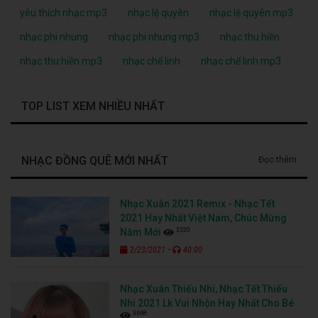
yêu thích nhạc mp3
nhạc lệ quyên
nhạc lệ quyên mp3
nhạc phi nhung
nhạc phi nhung mp3
nhạc thu hiền
nhạc thu hiền mp3
nhạc chế linh
nhạc chế linh mp3
TOP LIST XEM NHIỀU NHẤT
NHẠC ĐỒNG QUÊ MỚI NHẤT
Đọc thêm
Nhạc Xuân 2021 Remix - Nhạc Tết
2021 Hay Nhất Việt Nam, Chúc Mừng
3320
Năm Mới
-
2/23/2021
40:00
Nhạc Xuân Thiếu Nhi, Nhạc Tết Thiếu
Nhi 2021 Lk Vui Nhộn Hay Nhất Cho Bé
3668