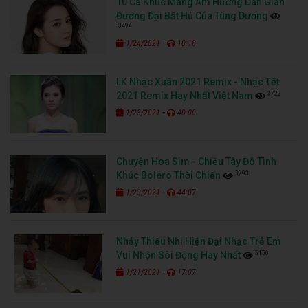
10 Ca Khúc Mang Âm Hưởng Dân Gian
Đương Đại Bất Hủ Của Tùng Dương
3494
-
1/24/2021
10:18
LK Nhạc Xuân 2021 Remix - Nhạc Tết
3722
2021 Remix Hay Nhất Việt Nam
-
1/23/2021
40:00
Chuyện Hoa Sim - Chiều Tây Đô Tình
3793
Khúc Bolero Thời Chiến
-
1/23/2021
44:07
Nhảy Thiếu Nhi Hiện Đại Nhạc Trẻ Em
5150
Vui Nhộn Sôi Động Hay Nhất
-
1/21/2021
17:07