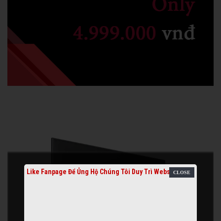
Like Fanpage Để Ủng Hộ Chúng Tôi Duy Trì Website