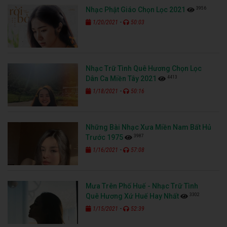
3956
Nhạc Phật Giáo Chọn Lọc 2021
-
1/20/2021
50:03
Nhạc Trữ Tình Quê Hương Chọn Lọc
4413
Dân Ca Miền Tây 2021
-
1/18/2021
50:16
Những Bài Nhạc Xưa Miền Nam Bất Hủ
3987
Trước 1975
-
1/16/2021
57:08
Mưa Trên Phố Huế - Nhạc Trữ Tình
3302
Quê Hương Xứ Huế Hay Nhất
-
1/15/2021
52:39