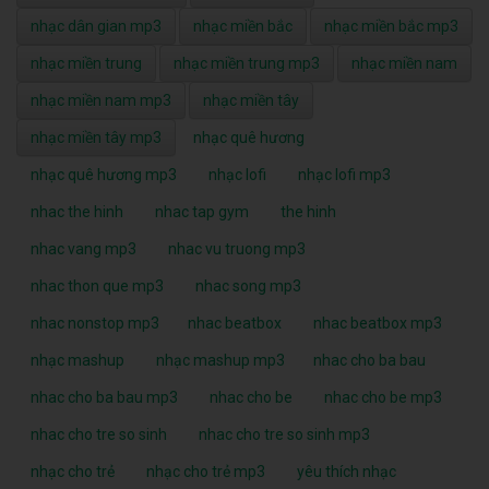
nhạc dân gian mp3
nhạc miền bắc
nhạc miền bắc mp3
nhạc miền trung
nhạc miền trung mp3
nhạc miền nam
nhạc miền nam mp3
nhạc miền tây
nhạc miền tây mp3
nhạc quê hương
nhạc quê hương mp3
nhạc lofi
nhạc lofi mp3
nhac the hinh
nhac tap gym
the hinh
nhac vang mp3
nhac vu truong mp3
nhac thon que mp3
nhac song mp3
nhac nonstop mp3
nhac beatbox
nhac beatbox mp3
nhạc mashup
nhạc mashup mp3
nhac cho ba bau
nhac cho ba bau mp3
nhac cho be
nhac cho be mp3
nhac cho tre so sinh
nhac cho tre so sinh mp3
nhạc cho trẻ
nhạc cho trẻ mp3
yêu thích nhạc