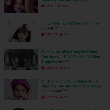
-
2/2/2021
43:00
Em Về Miền Tây - LK Dân Ca Miền Tây
3442
2021
-
1/31/2021
50:16
Thương Lắm Miền Trung Khúc Ruột
Quê Hương - LK Trữ Tình Hát Về Miền
3392
Trung Hay
-
1/26/2021
52:39
Thu Hiền Giọng Ca Số 1 Miền Bắc Lk
Nhạc Trữ Tình Quê Hương Nhẹ Nhàng
3480
Du Dương
-
1/25/2021
28:55