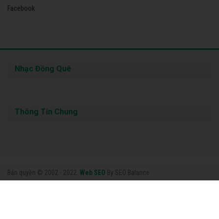
Facebook
Nhạc Đồng Quê
Thông Tin Chung
Bản quyền © 2002 - 2022.
Web SEO
By SEO Balance