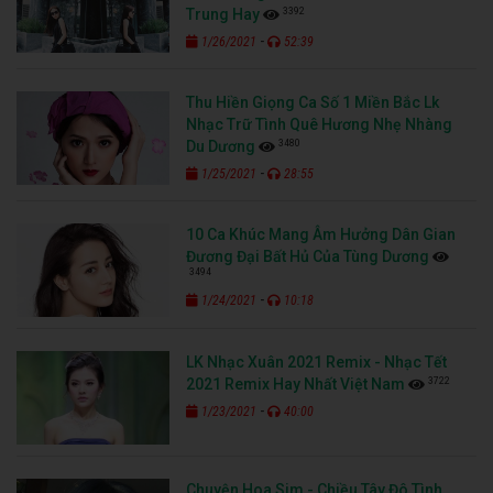
3392
Trung Hay
-
1/26/2021
52:39
Thu Hiền Giọng Ca Số 1 Miền Bắc Lk
Nhạc Trữ Tình Quê Hương Nhẹ Nhàng
3480
Du Dương
-
1/25/2021
28:55
10 Ca Khúc Mang Âm Hưởng Dân Gian
Đương Đại Bất Hủ Của Tùng Dương
3494
-
1/24/2021
10:18
LK Nhạc Xuân 2021 Remix - Nhạc Tết
3722
2021 Remix Hay Nhất Việt Nam
-
1/23/2021
40:00
Chuyện Hoa Sim - Chiều Tây Đô Tình