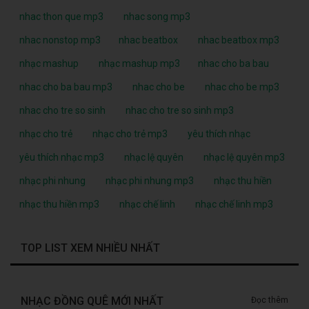
nhac thon que mp3
nhac song mp3
nhac nonstop mp3
nhac beatbox
nhac beatbox mp3
nhạc mashup
nhạc mashup mp3
nhac cho ba bau
nhac cho ba bau mp3
nhac cho be
nhac cho be mp3
nhac cho tre so sinh
nhac cho tre so sinh mp3
nhạc cho trẻ
nhạc cho trẻ mp3
yêu thích nhạc
yêu thích nhạc mp3
nhạc lệ quyên
nhạc lệ quyên mp3
nhạc phi nhung
nhạc phi nhung mp3
nhạc thu hiền
nhạc thu hiền mp3
nhạc chế linh
nhạc chế linh mp3
TOP LIST XEM NHIỀU NHẤT
NHẠC ĐỒNG QUÊ MỚI NHẤT
Đọc thêm