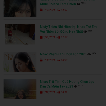
3793
Khúc Bolero Thời Chiến
-
1/23/2021
44:07
Nhảy Thiếu Nhi Hiện Đại Nhạc Trẻ Em
5150
Vui Nhộn Sôi Động Hay Nhất
-
1/21/2021
17:07
3956
Nhạc Phật Giáo Chọn Lọc 2021
-
1/20/2021
50:03
Nhạc Trữ Tình Quê Hương Chọn Lọc
4413
Dân Ca Miền Tây 2021
-
1/18/2021
50:16