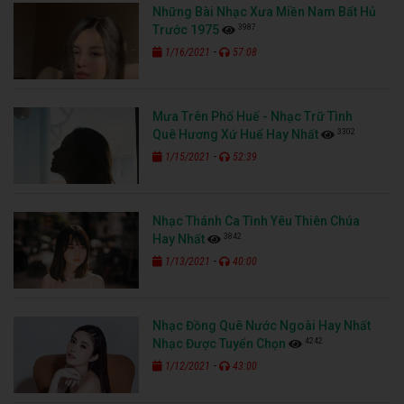
Những Bài Nhạc Xưa Miền Nam Bất Hủ
3987
Trước 1975
-
1/16/2021
57:08
Mưa Trên Phố Huế - Nhạc Trữ Tình
3302
Quê Hương Xứ Huế Hay Nhất
-
1/15/2021
52:39
Nhạc Thánh Ca Tình Yêu Thiên Chúa
3842
Hay Nhất
-
1/13/2021
40:00
Nhạc Đồng Quê Nước Ngoài Hay Nhất
4242
Nhạc Được Tuyển Chọn
-
1/12/2021
43:00