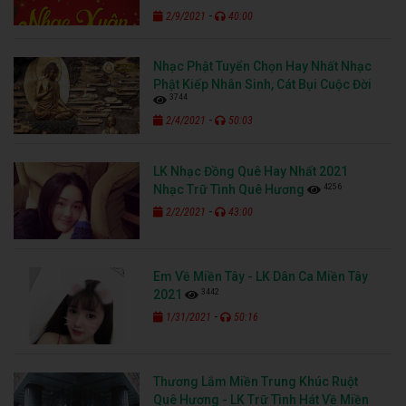
-
2/9/2021
40:00
Nhạc Phật Tuyển Chọn Hay Nhất Nhạc
Phật Kiếp Nhân Sinh, Cát Bụi Cuộc Đời
3744
-
2/4/2021
50:03
LK Nhạc Đồng Quê Hay Nhất 2021
4256
Nhạc Trữ Tình Quê Hương
-
2/2/2021
43:00
Em Về Miền Tây - LK Dân Ca Miền Tây
3442
2021
-
1/31/2021
50:16
Thương Lắm Miền Trung Khúc Ruột
Quê Hương - LK Trữ Tình Hát Về Miền