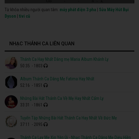
Từ khóa nhiều người quan tâm:
máy phát điện 3 pha
|
Sửa Máy Hút Bụi
Dyson
|
tivi cũ
NHẠC THÁNH CA LIÊN QUAN
Thánh Ca Hay Nhất Dâng mẹ Maria Album Khánh Ly
50:35
- 1803
Album Thánh Ca Dâng Mẹ Fatima Hay Nhất
52:16
- 1851
Những Bài Hát Thánh Ca Về Mẹ Hay Nhất Cẩm Ly
33:31
- 1861
Tuyển Tập Những Bài Hát Thánh Ca Hay Nhất Về Đức Mẹ
37:11
- 2095
Thánh Ca Lạy Mẹ Xin Yên Ủi - Nhạc Thánh Ca Dâng Mẹ Diệu Hiền