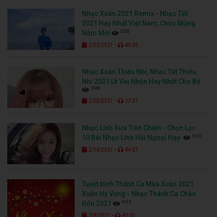
Nhạc Xuân 2021 Remix - Nhạc Tết
2021 Hay Nhất Việt Nam, Chúc Mừng
3320
Năm Mới
-
2/23/2021
40:00
Nhạc Xuân Thiếu Nhi, Nhạc Tết Thiếu
Nhi 2021 Lk Vui Nhộn Hay Nhất Cho Bé
3668
-
2/20/2021
17:07
Nhạc Lính Xưa Tiền Chiến - Chọn Lọc
5590
10 Bài Nhạc Lính Hải Ngoại Hay
-
2/18/2021
44:07
Tuyệt Đỉnh Thánh Ca Mùa Xuân 2021
Xuân Hy Vọng - Nhạc Thánh Ca Chào
3613
Đón 2021
-
2/9/2021
40:00