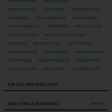
nhac thon que mp3
nhac song mp3
nhac nonstop mp3
nhac beatbox
nhac beatbox mp3
nhạc mashup
nhạc mashup mp3
nhac cho ba bau
nhac cho ba bau mp3
nhac cho be
nhac cho be mp3
nhac cho tre so sinh
nhac cho tre so sinh mp3
nhạc cho trẻ
nhạc cho trẻ mp3
yêu thích nhạc
yêu thích nhạc mp3
nhạc lệ quyên
nhạc lệ quyên mp3
nhạc phi nhung
nhạc phi nhung mp3
nhạc thu hiền
nhạc thu hiền mp3
nhạc chế linh
nhạc chế linh mp3
TOP LIST XEM NHIỀU NHẤT
NHẠC ĐỒNG QUÊ MỚI NHẤT
Đọc thêm