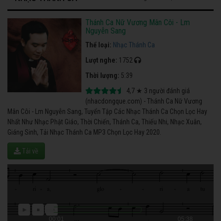
Thánh Ca Nữ Vương Mân Côi - Lm
Nguyễn Sang
Thể loại:
Nhạc Thánh Ca
Lượt nghe:
1752
Thời lượng:
5:39
4,7
★
3
người đánh giá
(nhacdongque.com) - Thánh Ca Nữ Vương
Mân Côi - Lm Nguyễn Sang, Tuyển Tập Các Nhạc Thánh Ca Chọn Lọc Hay
Nhất Như Nhạc Phật Giáo, Thời Chiến, Thánh Ca, Thiếu Nhi, Nhạc Xuân,
Giáng Sinh, Tải Nhạc Thánh Ca MP3 Chọn Lọc Hay 2020.
Tải về
00:01
05:38