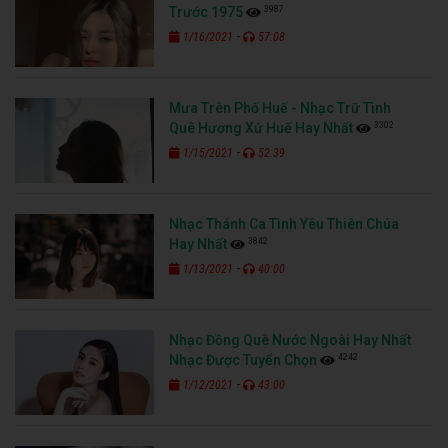
3987
Trước 1975
-
1/16/2021
57:08
Mưa Trên Phố Huế - Nhạc Trữ Tình
3302
Quê Hương Xứ Huế Hay Nhất
-
1/15/2021
52:39
Nhạc Thánh Ca Tình Yêu Thiên Chúa
3842
Hay Nhất
-
1/13/2021
40:00
Nhạc Đồng Quê Nước Ngoài Hay Nhất
4242
Nhạc Được Tuyển Chọn
-
1/12/2021
43:00