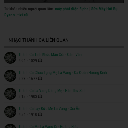
Từ khóa nhiều người quan tâm:
máy phát điện 3 pha
|
Sửa Máy Hút Bụi
Dyson
|
tivi cũ
NHẠC THÁNH CA LIÊN QUAN
Thánh Ca Tình Khúc Mân Côi - Cẩm Vân
4:04
- 1829
Thánh Ca Chúc Tụng Mẹ La Vang - Ca Đoàn Hương Kinh
5:28
- 1677
Thánh Ca La Vang Dâng Mẹ - Hàn Thư Sinh
5:15
- 1903
Thánh Ca Lạy Đức Mẹ La Vang - Gia Ân
4:54
- 1910
Thánh Ca Mẹ La Vang Ơi - Hoàng Hiệp