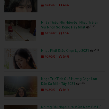
-
1/23/2021
44:07
Nhảy Thiếu Nhi Hiện Đại Nhạc Trẻ Em
5150
Vui Nhộn Sôi Động Hay Nhất
-
1/21/2021
17:07
3956
Nhạc Phật Giáo Chọn Lọc 2021
-
1/20/2021
50:03
Nhạc Trữ Tình Quê Hương Chọn Lọc
4413
Dân Ca Miền Tây 2021
-
1/18/2021
50:16
Những Bài Nhạc Xưa Miền Nam Bất Hủ