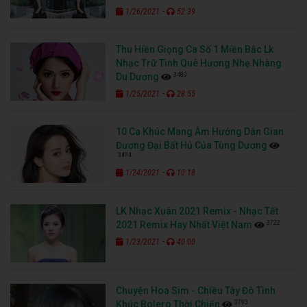
-
1/26/2021
52:39
Thu Hiền Giọng Ca Số 1 Miền Bắc Lk
Nhạc Trữ Tình Quê Hương Nhẹ Nhàng
3480
Du Dương
-
1/25/2021
28:55
10 Ca Khúc Mang Âm Hưởng Dân Gian
Đương Đại Bất Hủ Của Tùng Dương
3494
-
1/24/2021
10:18
LK Nhạc Xuân 2021 Remix - Nhạc Tết
3722
2021 Remix Hay Nhất Việt Nam
-
1/23/2021
40:00
Chuyện Hoa Sim - Chiều Tây Đô Tình
3793
Khúc Bolero Thời Chiến