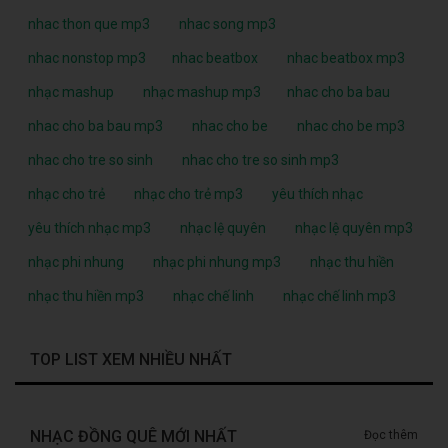
nhac thon que mp3
nhac song mp3
nhac nonstop mp3
nhac beatbox
nhac beatbox mp3
nhạc mashup
nhạc mashup mp3
nhac cho ba bau
nhac cho ba bau mp3
nhac cho be
nhac cho be mp3
nhac cho tre so sinh
nhac cho tre so sinh mp3
nhạc cho trẻ
nhạc cho trẻ mp3
yêu thích nhạc
yêu thích nhạc mp3
nhạc lệ quyên
nhạc lệ quyên mp3
nhạc phi nhung
nhạc phi nhung mp3
nhạc thu hiền
nhạc thu hiền mp3
nhạc chế linh
nhạc chế linh mp3
TOP LIST XEM NHIỀU NHẤT
NHẠC ĐỒNG QUÊ MỚI NHẤT
Đọc thêm