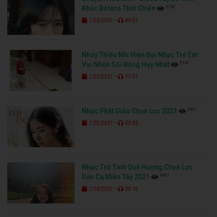
3792
Khúc Bolero Thời Chiến
-
1/23/2021
44:07
Nhảy Thiếu Nhi Hiện Đại Nhạc Trẻ Em
5147
Vui Nhộn Sôi Động Hay Nhất
-
1/21/2021
17:07
3951
Nhạc Phật Giáo Chọn Lọc 2021
-
1/20/2021
50:03
Nhạc Trữ Tình Quê Hương Chọn Lọc
4411
Dân Ca Miền Tây 2021
-
1/18/2021
50:16