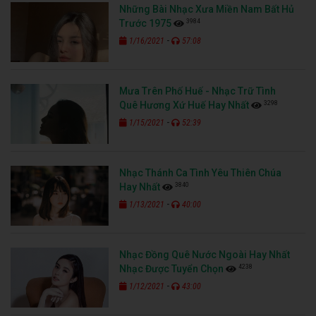
Những Bài Nhạc Xưa Miền Nam Bất Hủ
3984
Trước 1975
-
1/16/2021
57:08
Mưa Trên Phố Huế - Nhạc Trữ Tình
3298
Quê Hương Xứ Huế Hay Nhất
-
1/15/2021
52:39
Nhạc Thánh Ca Tình Yêu Thiên Chúa
3840
Hay Nhất
-
1/13/2021
40:00
Nhạc Đồng Quê Nước Ngoài Hay Nhất
4238
Nhạc Được Tuyển Chọn
-
1/12/2021
43:00