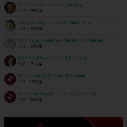
Thánh Ca Hoa Mân Côi Lm Nguyễn Sang
3:12
- 1980
Thánh Ca Hương Lòng Dâng Mẹ - Mai Thiên Vân
5:27
- 1838
Thánh Ca Lạy Mẹ Mến Yêu - Phan Đình Tùng - Mai Hậu
5:53
- 1830
Thánh Ca Lời Mẹ Nhắn Nhủ - Hà Thanh Xuân
5:06
- 1716
Thánh Ca Mân Côi Dâng Mẹ - Bích Phượng
3:19
- 1780
Thánh Ca Mẹ Đấng Cứu Chuộc - Nguyễn Hồng Ân
4:02
- 1684