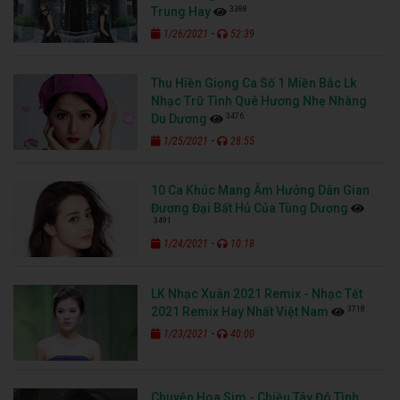
3388
Trung Hay
-
1/26/2021
52:39
Thu Hiền Giọng Ca Số 1 Miền Bắc Lk
Nhạc Trữ Tình Quê Hương Nhẹ Nhàng
3476
Du Dương
-
1/25/2021
28:55
10 Ca Khúc Mang Âm Hưởng Dân Gian
Đương Đại Bất Hủ Của Tùng Dương
3491
-
1/24/2021
10:18
LK Nhạc Xuân 2021 Remix - Nhạc Tết
3718
2021 Remix Hay Nhất Việt Nam
-
1/23/2021
40:00
Chuyện Hoa Sim - Chiều Tây Đô Tình