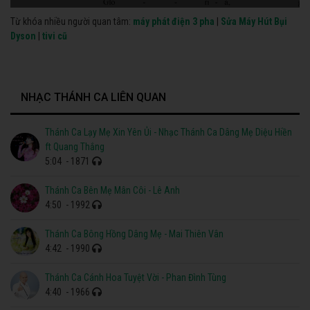
Từ khóa nhiều người quan tâm:
máy phát điện 3 pha
|
Sửa Máy Hút Bụi
Dyson
|
tivi cũ
NHẠC THÁNH CA LIÊN QUAN
Thánh Ca Lạy Mẹ Xin Yên Ủi - Nhạc Thánh Ca Dâng Mẹ Diệu Hiền
ft Quang Thắng
5:04
- 1871
Thánh Ca Bên Mẹ Mân Côi - Lê Anh
4:50
- 1992
Thánh Ca Bông Hồng Dâng Mẹ - Mai Thiên Vân
4:42
- 1990
Thánh Ca Cánh Hoa Tuyệt Vời - Phan Đình Tùng
4:40
- 1966