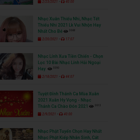
-
2/23/2021
40:00
Nhạc Xuân Thiếu Nhi, Nhạc Tết
Thiếu Nhi 2021 Lk Vui Nhộn Hay
3668
Nhất Cho Bé
-
2/20/2021
17:07
Nhạc Lính Xưa Tiền Chiến - Chọn
Lọc 10 Bài Nhạc Lính Hải Ngoại
5590
Hay
-
2/18/2021
44:07
Tuyệt Đỉnh Thánh Ca Mùa Xuân
2021 Xuân Hy Vọng - Nhạc
3613
Thánh Ca Chào Đón 2021
-
2/9/2021
40:00
Nhạc Phật Tuyển Chọn Hay Nhất
Nhạc Phật Kiếp Nhân Sinh, Cát