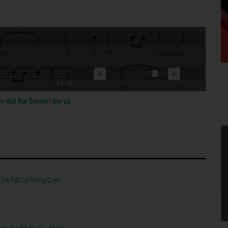
31:18
y Hút Bụi Dyson
|
tivi cũ
 Là Tất Cả Trống Cơm