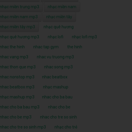
nhạc miền trung mp3
nhạc miền nam
nhạc miền nam mp3
nhạc miền tây
nhạc miền tây mp3
nhạc quê hương
nhạc quê hương mp3
nhạc lofi
nhạc lofi mp3
nhac the hinh
nhac tap gym
the hinh
nhac vang mp3
nhac vu truong mp3
nhac thon que mp3
nhac song mp3
nhac nonstop mp3
nhac beatbox
nhac beatbox mp3
nhạc mashup
nhạc mashup mp3
nhac cho ba bau
nhac cho ba bau mp3
nhac cho be
nhac cho be mp3
nhac cho tre so sinh
nhac cho tre so sinh mp3
nhạc cho trẻ