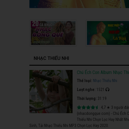
NHẠC THIẾU NHI
Chú Ếch Con Album Nhạc Th
Thể loại:
Nhạc Thiếu Nhi
Lượt nghe:
1521
Thời lượng:
31:19
4,7
★
3
người đá
(nhacdongque.com) - Chú Ếch C
Thiếu Nhi Chọn Lọc Hay Nhất Như
Sinh, Tải Nhạc Thiếu Nhi MP3 Chọn Lọc Hay 2020.