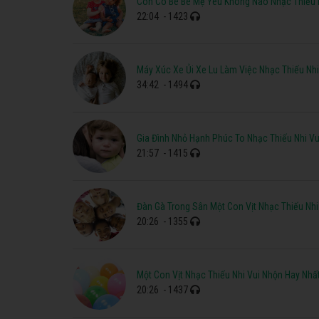
Con Cò Bé Bé Mẹ Yêu Không Nào Nhạc Thiếu 
22:04
- 1423
Máy Xúc Xe Ủi Xe Lu Làm Việc Nhạc Thiếu Nhi
34:42
- 1494
Gia Đình Nhỏ Hạnh Phúc To Nhạc Thiếu Nhi Vu
21:57
- 1415
Đàn Gà Trong Sân Một Con Vịt Nhạc Thiếu Nhi
20:26
- 1355
Một Con Vịt Nhạc Thiếu Nhi Vui Nhộn Hay Nhấ
20:26
- 1437