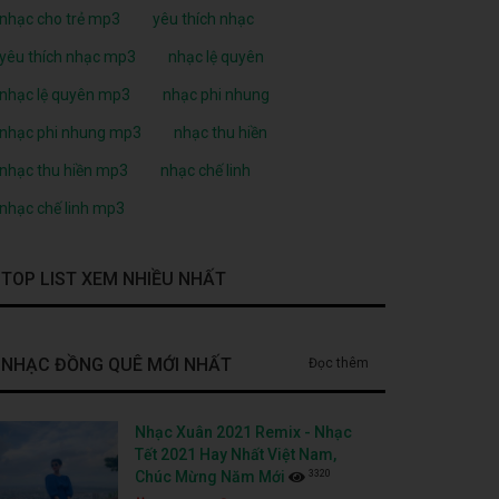
nhạc cho trẻ mp3
yêu thích nhạc
yêu thích nhạc mp3
nhạc lệ quyên
nhạc lệ quyên mp3
nhạc phi nhung
nhạc phi nhung mp3
nhạc thu hiền
nhạc thu hiền mp3
nhạc chế linh
nhạc chế linh mp3
TOP LIST XEM NHIỀU NHẤT
NHẠC ĐỒNG QUÊ MỚI NHẤT
Đọc thêm
Nhạc Xuân 2021 Remix - Nhạc
Tết 2021 Hay Nhất Việt Nam,
3320
Chúc Mừng Năm Mới