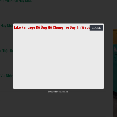
Nhi Vui Nhộn Hay Nhất
 Hay Nhất
Like Fanpage Để Ủng Hộ Chúng Tôi Duy Trì Website
i Nhộn Bé Yêu Thích
 Vui Nhộn Hay Nhất
Powered by
netcore.vn
t