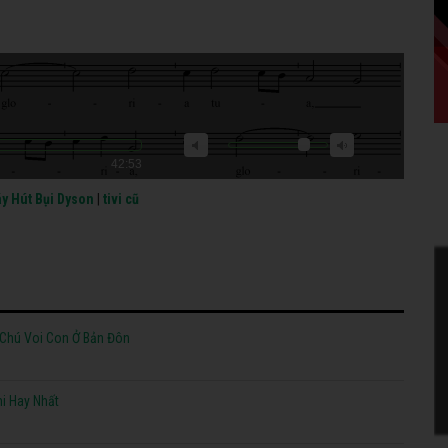
42:53
y Hút Bụi Dyson
|
tivi cũ
 Chú Voi Con Ở Bản Đôn
i Hay Nhất