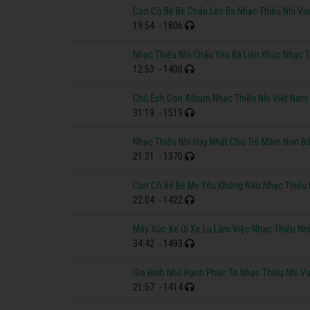
Con Cò Bé Bé Cháu Lên Ba Nhạc Thiếu Nhi Vu
19:54
- 1806
Nhạc Thiếu Nhi Cháu Yêu Bà Liên Khúc Nhạc T
12:53
- 1400
Chú Ếch Con Album Nhạc Thiếu Nhi Việt Nam
31:19
- 1519
Nhạc Thiếu Nhi Hay Nhất Cho Trẻ Mầm Non Bố
21:31
- 1370
Con Cò Bé Bé Mẹ Yêu Không Nào Nhạc Thiếu 
22:04
- 1422
Máy Xúc Xe Ủi Xe Lu Làm Việc Nhạc Thiếu Nhi
34:42
- 1493
Gia Đình Nhỏ Hạnh Phúc To Nhạc Thiếu Nhi Vu
21:57
- 1414