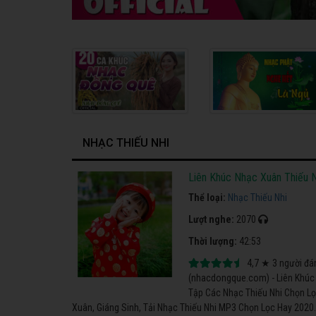
NHẠC THIẾU NHI
Liên Khúc Nhạc Xuân Thiếu N
Thể loại:
Nhạc Thiếu Nhi
Lượt nghe:
2070
Thời lượng:
42:53
4,7
★
3
người đá
(nhacdongque.com) - Liên Khúc 
Tập Các Nhạc Thiếu Nhi Chọn Lọ
Xuân, Giáng Sinh, Tải Nhạc Thiếu Nhi MP3 Chọn Lọc Hay 2020.