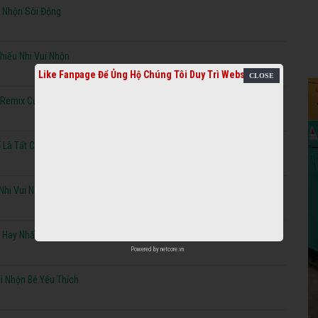
i Nhộn Sôi Động
hiếu Nhi Vui Nhộn
Like Fanpage Để Ủng Hộ Chúng Tôi Duy Trì Website
 Remix Cực Hay
 Là Tất Cả Trống Cơm
Nhi Vui Nhộn Hay Nhất
 Hay Nhất
Powered by
netcore.vn
i Nhộn Bé Yêu Thích