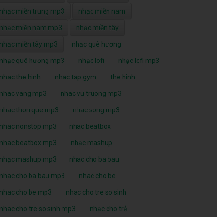
nhạc miền trung mp3
nhạc miền nam
nhạc miền nam mp3
nhạc miền tây
nhạc miền tây mp3
nhạc quê hương
nhạc quê hương mp3
nhạc lofi
nhạc lofi mp3
nhac the hinh
nhac tap gym
the hinh
nhac vang mp3
nhac vu truong mp3
nhac thon que mp3
nhac song mp3
nhac nonstop mp3
nhac beatbox
nhac beatbox mp3
nhạc mashup
nhạc mashup mp3
nhac cho ba bau
nhac cho ba bau mp3
nhac cho be
nhac cho be mp3
nhac cho tre so sinh
nhac cho tre so sinh mp3
nhạc cho trẻ