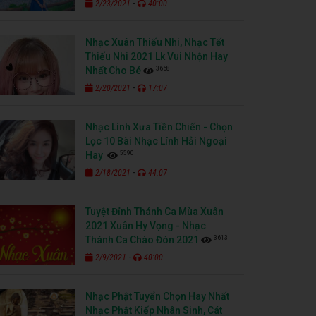
-
2/23/2021
40:00
Nhạc Xuân Thiếu Nhi, Nhạc Tết
Thiếu Nhi 2021 Lk Vui Nhộn Hay
3668
Nhất Cho Bé
-
2/20/2021
17:07
Nhạc Lính Xưa Tiền Chiến - Chọn
Lọc 10 Bài Nhạc Lính Hải Ngoại
5590
Hay
-
2/18/2021
44:07
Tuyệt Đỉnh Thánh Ca Mùa Xuân
2021 Xuân Hy Vọng - Nhạc
3613
Thánh Ca Chào Đón 2021
-
2/9/2021
40:00
Nhạc Phật Tuyển Chọn Hay Nhất
Nhạc Phật Kiếp Nhân Sinh, Cát