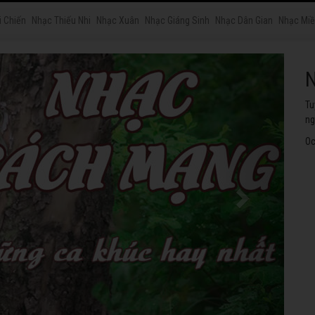
i Chiến
Nhạc Thiếu Nhi
Nhạc Xuân
Nhạc Giáng Sinh
Nhạc Dân Gian
Nhạc Miề
N
Tu
ng
Oc