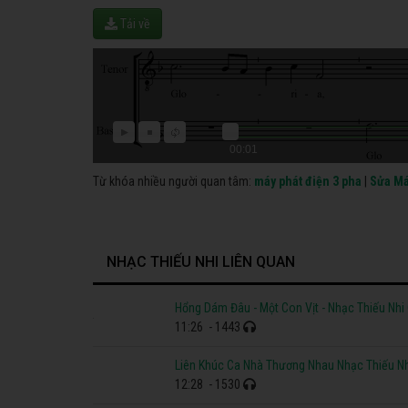
Tải về
00:01
Từ khóa nhiều người quan tâm:
máy phát điện 3 pha
|
Sửa Má
NHẠC THIẾU NHI LIÊN QUAN
Hổng Dám Đâu - Một Con Vịt - Nhạc Thiếu Nhi
11:26
- 1443
Liên Khúc Ca Nhà Thương Nhau Nhạc Thiếu Nh
12:28
- 1530