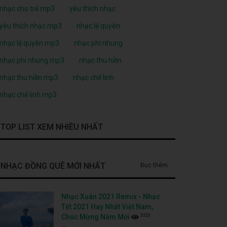
nhạc cho trẻ mp3
yêu thích nhạc
yêu thích nhạc mp3
nhạc lệ quyên
nhạc lệ quyên mp3
nhạc phi nhung
nhạc phi nhung mp3
nhạc thu hiền
nhạc thu hiền mp3
nhạc chế linh
nhạc chế linh mp3
TOP LIST XEM NHIỀU NHẤT
NHẠC ĐỒNG QUÊ MỚI NHẤT
Đọc thêm
Nhạc Xuân 2021 Remix - Nhạc
Tết 2021 Hay Nhất Việt Nam,
3320
Chúc Mừng Năm Mới