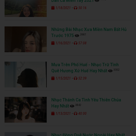
Dân Ca Miền Tây 2021
-
1/18/2021
50:16
Những Bài Nhạc Xưa Miền Nam Bất Hủ
3987
Trước 1975
-
1/16/2021
57:08
Mưa Trên Phố Huế - Nhạc Trữ Tình
3302
Quê Hương Xứ Huế Hay Nhất
-
1/15/2021
52:39
Nhạc Thánh Ca Tình Yêu Thiên Chúa
3842
Hay Nhất
-
1/13/2021
40:00
Nhạc Đồng Quê Nước Ngoài Hay Nhất