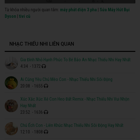
Từ khóa nhiều người quan tâm:
máy phát điện 3 pha
|
Sửa Máy Hút Bụi
Dyson
|
tivi cũ
NHẠC THIẾU NHI LIÊN QUAN
Gia Đình Nhỏ Hạnh Phúc To Bé Bảo An Nhạc Thiếu Nhi Hay Nhất
4:34
- 1372
Ai Cũng Yêu Chú Mèo Con - Nhạc Thiếu Nhi Sôi Động
20:08
- 1655
Xúc Xắc Xúc Xẻ Con Heo Đất Remix - Nhạc Thiếu Nhi Vui Nhộn
Hay Nhất
23:52
- 1636
Chú Ếch Con - Liên Khúc Nhạc Thiếu Nhi Sôi Động Hay Nhất
12:10
- 1808