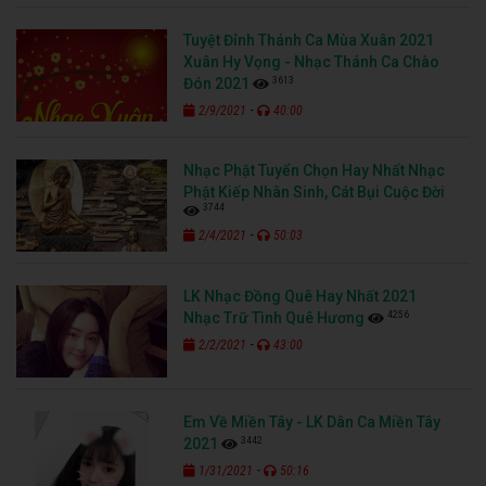
Tuyệt Đỉnh Thánh Ca Mùa Xuân 2021
Xuân Hy Vọng - Nhạc Thánh Ca Chào
3613
Đón 2021
-
2/9/2021
40:00
Nhạc Phật Tuyển Chọn Hay Nhất Nhạc
Phật Kiếp Nhân Sinh, Cát Bụi Cuộc Đời
3744
-
2/4/2021
50:03
LK Nhạc Đồng Quê Hay Nhất 2021
4256
Nhạc Trữ Tình Quê Hương
-
2/2/2021
43:00
Em Về Miền Tây - LK Dân Ca Miền Tây
3442
2021
-
1/31/2021
50:16