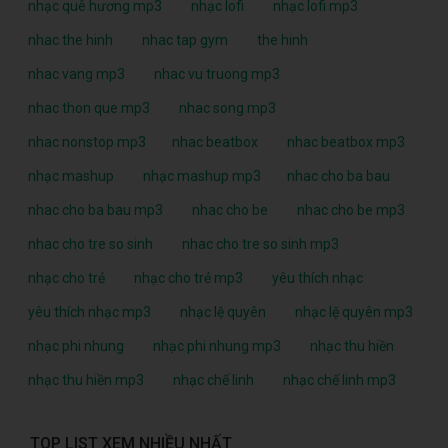
nhạc quê hương mp3
nhạc lofi
nhạc lofi mp3
nhac the hinh
nhac tap gym
the hinh
nhac vang mp3
nhac vu truong mp3
nhac thon que mp3
nhac song mp3
nhac nonstop mp3
nhac beatbox
nhac beatbox mp3
nhạc mashup
nhạc mashup mp3
nhac cho ba bau
nhac cho ba bau mp3
nhac cho be
nhac cho be mp3
nhac cho tre so sinh
nhac cho tre so sinh mp3
nhạc cho trẻ
nhạc cho trẻ mp3
yêu thích nhạc
yêu thích nhạc mp3
nhạc lệ quyên
nhạc lệ quyên mp3
nhạc phi nhung
nhạc phi nhung mp3
nhạc thu hiền
nhạc thu hiền mp3
nhạc chế linh
nhạc chế linh mp3
TOP LIST XEM NHIỀU NHẤT