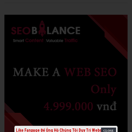
Like Fanpage Để Ủng Hộ Chúng Tôi Duy Trì Website