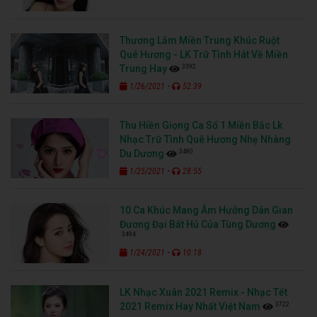
Thương Lắm Miền Trung Khúc Ruột
Quê Hương - LK Trữ Tình Hát Về Miền
3392
Trung Hay
-
1/26/2021
52:39
Thu Hiền Giọng Ca Số 1 Miền Bắc Lk
Nhạc Trữ Tình Quê Hương Nhẹ Nhàng
3480
Du Dương
-
1/25/2021
28:55
10 Ca Khúc Mang Âm Hưởng Dân Gian
Đương Đại Bất Hủ Của Tùng Dương
3494
-
1/24/2021
10:18
LK Nhạc Xuân 2021 Remix - Nhạc Tết
3722
2021 Remix Hay Nhất Việt Nam