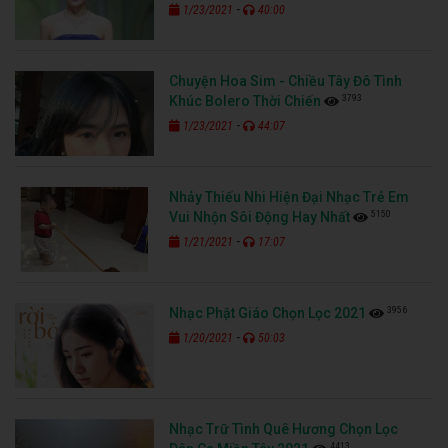
-
1/23/2021
40:00
Chuyện Hoa Sim - Chiều Tây Đô Tình
3793
Khúc Bolero Thời Chiến
-
1/23/2021
44:07
Nhảy Thiếu Nhi Hiện Đại Nhạc Trẻ Em
5150
Vui Nhộn Sôi Động Hay Nhất
-
1/21/2021
17:07
3956
Nhạc Phật Giáo Chọn Lọc 2021
-
1/20/2021
50:03
Nhạc Trữ Tình Quê Hương Chọn Lọc
4413