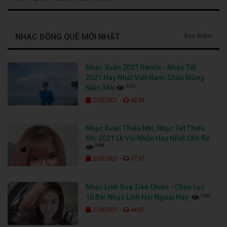
NHẠC ĐỒNG QUÊ MỚI NHẤT
Đọc thêm
Nhạc Xuân 2021 Remix - Nhạc Tết
2021 Hay Nhất Việt Nam, Chúc Mừng
3320
Năm Mới
-
2/23/2021
40:00
Nhạc Xuân Thiếu Nhi, Nhạc Tết Thiếu
Nhi 2021 Lk Vui Nhộn Hay Nhất Cho Bé
3668
-
2/20/2021
17:07
Nhạc Lính Xưa Tiền Chiến - Chọn Lọc
5590
10 Bài Nhạc Lính Hải Ngoại Hay
-
2/18/2021
44:07