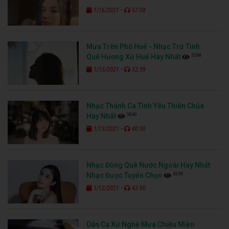
-
1/16/2021
57:08
Mưa Trên Phố Huế - Nhạc Trữ Tình
3298
Quê Hương Xứ Huế Hay Nhất
-
1/15/2021
52:39
Nhạc Thánh Ca Tình Yêu Thiên Chúa
3840
Hay Nhất
-
1/13/2021
40:00
Nhạc Đồng Quê Nước Ngoài Hay Nhất
4238
Nhạc Được Tuyển Chọn
-
1/12/2021
43:00
Dân Ca Xứ Nghệ Mưa Chiều Miền