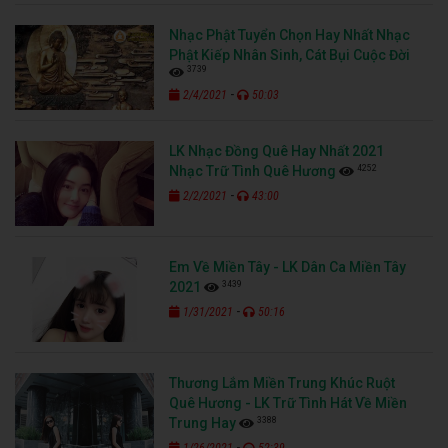
Nhạc Phật Tuyển Chọn Hay Nhất Nhạc
Phật Kiếp Nhân Sinh, Cát Bụi Cuộc Đời
3739
-
2/4/2021
50:03
LK Nhạc Đồng Quê Hay Nhất 2021
4252
Nhạc Trữ Tình Quê Hương
-
2/2/2021
43:00
Em Về Miền Tây - LK Dân Ca Miền Tây
3439
2021
-
1/31/2021
50:16
Thương Lắm Miền Trung Khúc Ruột
Quê Hương - LK Trữ Tình Hát Về Miền
3388
Trung Hay
-
1/26/2021
52:39