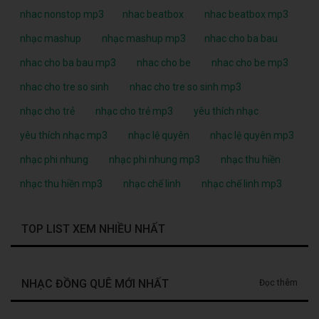
nhac nonstop mp3
nhac beatbox
nhac beatbox mp3
nhạc mashup
nhạc mashup mp3
nhac cho ba bau
nhac cho ba bau mp3
nhac cho be
nhac cho be mp3
nhac cho tre so sinh
nhac cho tre so sinh mp3
nhạc cho trẻ
nhạc cho trẻ mp3
yêu thích nhạc
yêu thích nhạc mp3
nhạc lệ quyên
nhạc lệ quyên mp3
nhạc phi nhung
nhạc phi nhung mp3
nhạc thu hiền
nhạc thu hiền mp3
nhạc chế linh
nhạc chế linh mp3
TOP LIST XEM NHIỀU NHẤT
NHẠC ĐỒNG QUÊ MỚI NHẤT
Đọc thêm