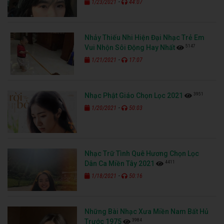
-
1/23/2021
44:07
Nhảy Thiếu Nhi Hiện Đại Nhạc Trẻ Em
5147
Vui Nhộn Sôi Động Hay Nhất
-
1/21/2021
17:07
3951
Nhạc Phật Giáo Chọn Lọc 2021
-
1/20/2021
50:03
Nhạc Trữ Tình Quê Hương Chọn Lọc
4411
Dân Ca Miền Tây 2021
-
1/18/2021
50:16
Những Bài Nhạc Xưa Miền Nam Bất Hủ
3984
Trước 1975