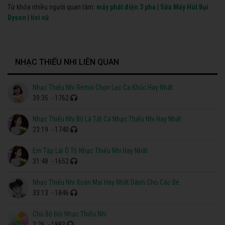
Từ khóa nhiều người quan tâm:
máy phát điện 3 pha
|
Sửa Máy Hút Bụi
Dyson
|
tivi cũ
NHẠC THIẾU NHI LIÊN QUAN
Nhạc Thiếu Nhi Remix Chọn Lọc Ca Khúc Hay Nhất
39:35
- 1762
Nhạc Thiếu Nhi Bố Là Tất Cả Nhạc Thiếu Nhi Hay Nhất
23:19
- 1740
Em Tập Lái Ô Tô Nhạc Thiếu Nhi Hay Nhất
31:48
- 1652
Nhạc Thiếu Nhi Xuân Mai Hay Nhất Dành Cho Các Bé
33:13
- 1846
Chú Bộ Đội Nhạc Thiếu Nhi
2:26
- 1883