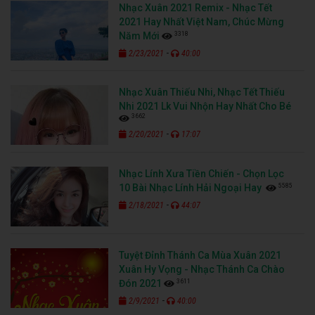
Nhạc Xuân 2021 Remix - Nhạc Tết
2021 Hay Nhất Việt Nam, Chúc Mừng
3318
Năm Mới
-
2/23/2021
40:00
Nhạc Xuân Thiếu Nhi, Nhạc Tết Thiếu
Nhi 2021 Lk Vui Nhộn Hay Nhất Cho Bé
3662
-
2/20/2021
17:07
Nhạc Lính Xưa Tiền Chiến - Chọn Lọc
5585
10 Bài Nhạc Lính Hải Ngoại Hay
-
2/18/2021
44:07
Tuyệt Đỉnh Thánh Ca Mùa Xuân 2021
Xuân Hy Vọng - Nhạc Thánh Ca Chào
3611
Đón 2021
-
2/9/2021
40:00