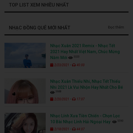
TOP LIST XEM NHIỀU NHẤT
NHẠC ĐỒNG QUÊ MỚI NHẤT
Đọc thêm
Nhạc Xuân 2021 Remix - Nhạc Tết
2021 Hay Nhất Việt Nam, Chúc Mừng
3320
Năm Mới
-
2/23/2021
40:00
Nhạc Xuân Thiếu Nhi, Nhạc Tết Thiếu
Nhi 2021 Lk Vui Nhộn Hay Nhất Cho Bé
3668
-
2/20/2021
17:07
Nhạc Lính Xưa Tiền Chiến - Chọn Lọc
5590
10 Bài Nhạc Lính Hải Ngoại Hay
-
2/18/2021
44:07