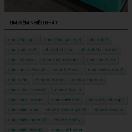
TÌM KIẾM NHIỀU NHẤT
nhạc đồng quê
nhạc đồng quê mp3
nhạc phật
nhạc phật mp3
nhạc phật giáo
nhạc phật giáo mp3
nhạc thánh ca
nhạc thánh ca mp3
nhạc thời chiến
nhạc thời chiến mp3
nhạc thiếu nhi
nhạc thiếu nhi mp3
nhạc xuân
nhạc xuân mp3
nhạc giáng sinh
nhạc giáng sinh mp3
nhạc dân gian
nhạc dân gian mp3
nhạc miền bắc
nhạc miền bắc mp3
nhạc miền trung
nhạc miền trung mp3
nhạc miền nam
nhạc miền nam mp3
nhạc miền tây
nhạc miền tây mp3
nhạc quê hương