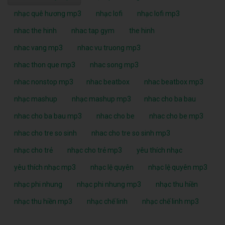
nhạc quê hương mp3
nhạc lofi
nhạc lofi mp3
nhac the hinh
nhac tap gym
the hinh
nhac vang mp3
nhac vu truong mp3
nhac thon que mp3
nhac song mp3
nhac nonstop mp3
nhac beatbox
nhac beatbox mp3
nhạc mashup
nhạc mashup mp3
nhac cho ba bau
nhac cho ba bau mp3
nhac cho be
nhac cho be mp3
nhac cho tre so sinh
nhac cho tre so sinh mp3
nhạc cho trẻ
nhạc cho trẻ mp3
yêu thích nhạc
yêu thích nhạc mp3
nhạc lệ quyên
nhạc lệ quyên mp3
nhạc phi nhung
nhạc phi nhung mp3
nhạc thu hiền
nhạc thu hiền mp3
nhạc chế linh
nhạc chế linh mp3