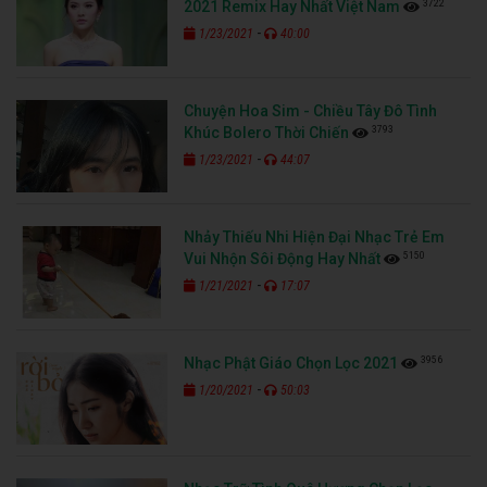
3722
2021 Remix Hay Nhất Việt Nam
-
1/23/2021
40:00
Chuyện Hoa Sim - Chiều Tây Đô Tình
3793
Khúc Bolero Thời Chiến
-
1/23/2021
44:07
Nhảy Thiếu Nhi Hiện Đại Nhạc Trẻ Em
5150
Vui Nhộn Sôi Động Hay Nhất
-
1/21/2021
17:07
3956
Nhạc Phật Giáo Chọn Lọc 2021
-
1/20/2021
50:03