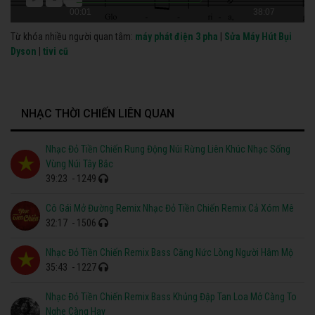
00:01
38:07
Từ khóa nhiều người quan tâm:
máy phát điện 3 pha
|
Sửa Máy Hút Bụi
Dyson
|
tivi cũ
NHẠC THỜI CHIẾN LIÊN QUAN
Nhạc Đỏ Tiền Chiến Rung Động Núi Rừng Liên Khúc Nhạc Sống
Vùng Núi Tây Bắc
39:23
- 1249
Cô Gái Mở Đường Remix Nhạc Đỏ Tiền Chiến Remix Cả Xóm Mê
32:17
- 1506
Nhạc Đỏ Tiền Chiến Remix Bass Căng Nức Lòng Người Hâm Mộ
35:43
- 1227
Nhạc Đỏ Tiền Chiến Remix Bass Khủng Đập Tan Loa Mở Càng To
Nghe Càng Hay