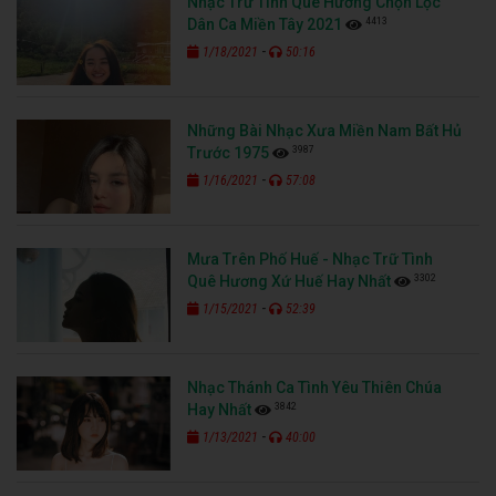
Nhạc Trữ Tình Quê Hương Chọn Lọc
4413
Dân Ca Miền Tây 2021
-
1/18/2021
50:16
Những Bài Nhạc Xưa Miền Nam Bất Hủ
3987
Trước 1975
-
1/16/2021
57:08
Mưa Trên Phố Huế - Nhạc Trữ Tình
3302
Quê Hương Xứ Huế Hay Nhất
-
1/15/2021
52:39
Nhạc Thánh Ca Tình Yêu Thiên Chúa
3842
Hay Nhất
-
1/13/2021
40:00