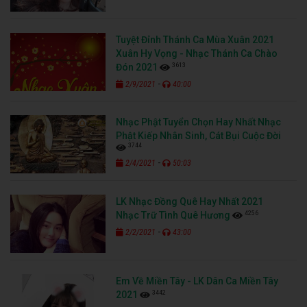
Tuyệt Đỉnh Thánh Ca Mùa Xuân 2021
Xuân Hy Vọng - Nhạc Thánh Ca Chào
3613
Đón 2021
-
2/9/2021
40:00
Nhạc Phật Tuyển Chọn Hay Nhất Nhạc
Phật Kiếp Nhân Sinh, Cát Bụi Cuộc Đời
3744
-
2/4/2021
50:03
LK Nhạc Đồng Quê Hay Nhất 2021
4256
Nhạc Trữ Tình Quê Hương
-
2/2/2021
43:00
Em Về Miền Tây - LK Dân Ca Miền Tây
3442
2021