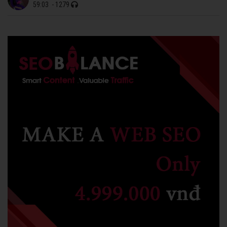
59:03
- 1279