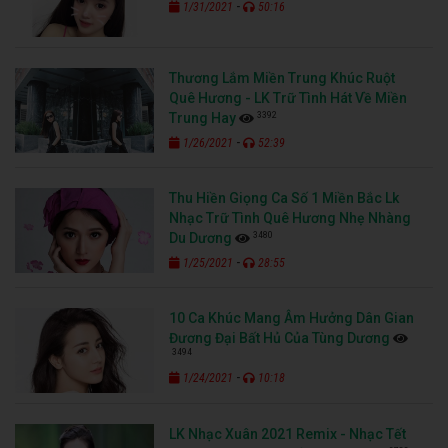
-
1/31/2021
50:16
Thương Lắm Miền Trung Khúc Ruột
Quê Hương - LK Trữ Tình Hát Về Miền
3392
Trung Hay
-
1/26/2021
52:39
Thu Hiền Giọng Ca Số 1 Miền Bắc Lk
Nhạc Trữ Tình Quê Hương Nhẹ Nhàng
3480
Du Dương
-
1/25/2021
28:55
10 Ca Khúc Mang Âm Hưởng Dân Gian
Đương Đại Bất Hủ Của Tùng Dương
3494
-
1/24/2021
10:18
LK Nhạc Xuân 2021 Remix - Nhạc Tết