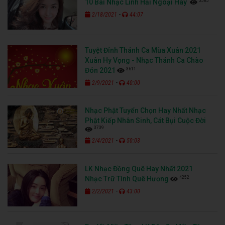
5585
10 Bài Nhạc Lính Hải Ngoại Hay
-
2/18/2021
44:07
Tuyệt Đỉnh Thánh Ca Mùa Xuân 2021
Xuân Hy Vọng - Nhạc Thánh Ca Chào
3611
Đón 2021
-
2/9/2021
40:00
Nhạc Phật Tuyển Chọn Hay Nhất Nhạc
Phật Kiếp Nhân Sinh, Cát Bụi Cuộc Đời
3739
-
2/4/2021
50:03
LK Nhạc Đồng Quê Hay Nhất 2021
4252
Nhạc Trữ Tình Quê Hương
-
2/2/2021
43:00