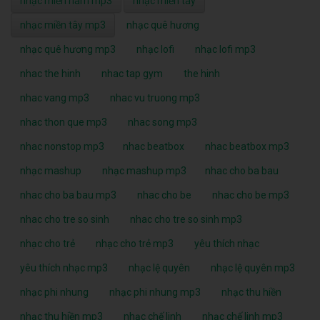
nhạc miền nam mp3
nhạc miền tây
nhạc miền tây mp3
nhạc quê hương
nhạc quê hương mp3
nhạc lofi
nhạc lofi mp3
nhac the hinh
nhac tap gym
the hinh
nhac vang mp3
nhac vu truong mp3
nhac thon que mp3
nhac song mp3
nhac nonstop mp3
nhac beatbox
nhac beatbox mp3
nhạc mashup
nhạc mashup mp3
nhac cho ba bau
nhac cho ba bau mp3
nhac cho be
nhac cho be mp3
nhac cho tre so sinh
nhac cho tre so sinh mp3
nhạc cho trẻ
nhạc cho trẻ mp3
yêu thích nhạc
yêu thích nhạc mp3
nhạc lệ quyên
nhạc lệ quyên mp3
nhạc phi nhung
nhạc phi nhung mp3
nhạc thu hiền
nhạc thu hiền mp3
nhạc chế linh
nhạc chế linh mp3