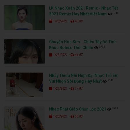
LK Nhạc Xuân 2021 Remix - Nhạc Tết
3718
2021 Remix Hay Nhất Việt Nam
-
1/23/2021
40:00
Chuyện Hoa Sim - Chiều Tây Đô Tình
3792
Khúc Bolero Thời Chiến
-
1/23/2021
44:07
Nhảy Thiếu Nhi Hiện Đại Nhạc Trẻ Em
5147
Vui Nhộn Sôi Động Hay Nhất
-
1/21/2021
17:07
3951
Nhạc Phật Giáo Chọn Lọc 2021
-
1/20/2021
50:03