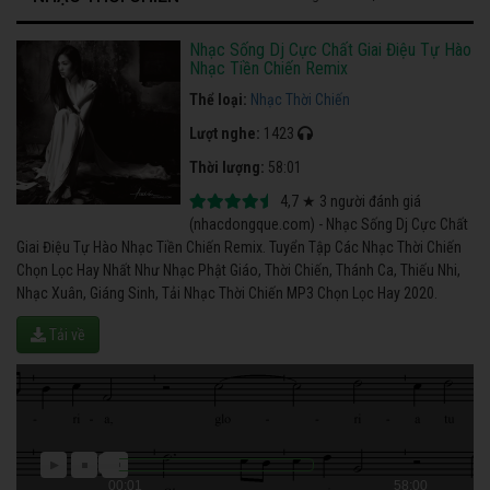
Nhạc Sống Dj Cực Chất Giai Điệu Tự Hào
Nhạc Tiền Chiến Remix
Thể loại:
Nhạc Thời Chiến
Lượt nghe:
1423
Thời lượng:
58:01
4,7
★
3
người đánh giá
(nhacdongque.com) - Nhạc Sống Dj Cực Chất
Giai Điệu Tự Hào Nhạc Tiền Chiến Remix. Tuyển Tập Các Nhạc Thời Chiến
Chọn Lọc Hay Nhất Như Nhạc Phật Giáo, Thời Chiến, Thánh Ca, Thiếu Nhi,
Nhạc Xuân, Giáng Sinh, Tải Nhạc Thời Chiến MP3 Chọn Lọc Hay 2020.
Tải về
00:01
58:00