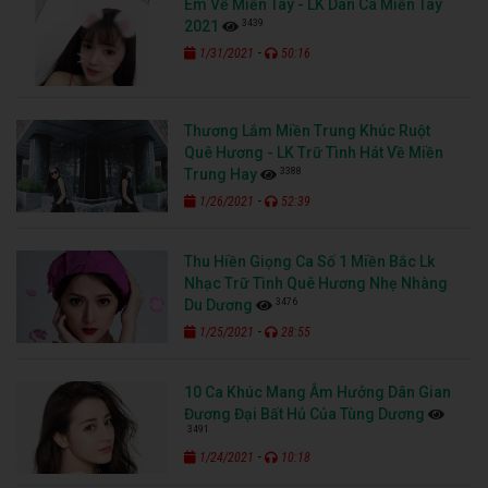
Em Về Miền Tây - LK Dân Ca Miền Tây
3439
2021
-
1/31/2021
50:16
Thương Lắm Miền Trung Khúc Ruột
Quê Hương - LK Trữ Tình Hát Về Miền
3388
Trung Hay
-
1/26/2021
52:39
Thu Hiền Giọng Ca Số 1 Miền Bắc Lk
Nhạc Trữ Tình Quê Hương Nhẹ Nhàng
3476
Du Dương
-
1/25/2021
28:55
10 Ca Khúc Mang Âm Hưởng Dân Gian
Đương Đại Bất Hủ Của Tùng Dương
3491
-
1/24/2021
10:18