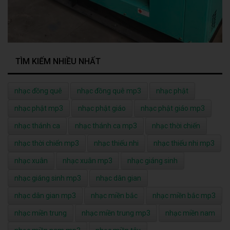
TÌM KIẾM NHIỀU NHẤT
nhạc đồng quê
nhạc đồng quê mp3
nhạc phật
nhạc phật mp3
nhạc phật giáo
nhạc phật giáo mp3
nhạc thánh ca
nhạc thánh ca mp3
nhạc thời chiến
nhạc thời chiến mp3
nhạc thiếu nhi
nhạc thiếu nhi mp3
nhạc xuân
nhạc xuân mp3
nhạc giáng sinh
nhạc giáng sinh mp3
nhạc dân gian
nhạc dân gian mp3
nhạc miền bắc
nhạc miền bắc mp3
nhạc miền trung
nhạc miền trung mp3
nhạc miền nam