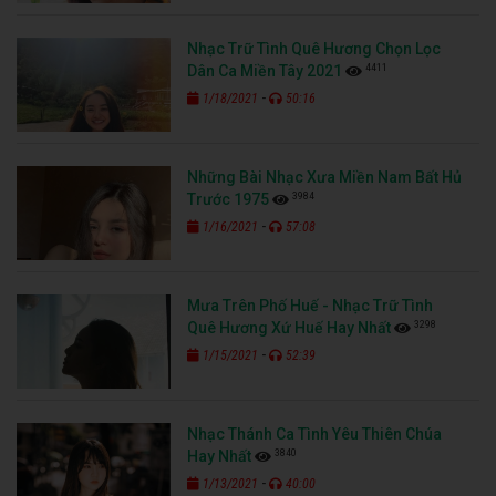
Nhạc Trữ Tình Quê Hương Chọn Lọc
4411
Dân Ca Miền Tây 2021
-
1/18/2021
50:16
Những Bài Nhạc Xưa Miền Nam Bất Hủ
3984
Trước 1975
-
1/16/2021
57:08
Mưa Trên Phố Huế - Nhạc Trữ Tình
3298
Quê Hương Xứ Huế Hay Nhất
-
1/15/2021
52:39
Nhạc Thánh Ca Tình Yêu Thiên Chúa
3840
Hay Nhất
-
1/13/2021
40:00