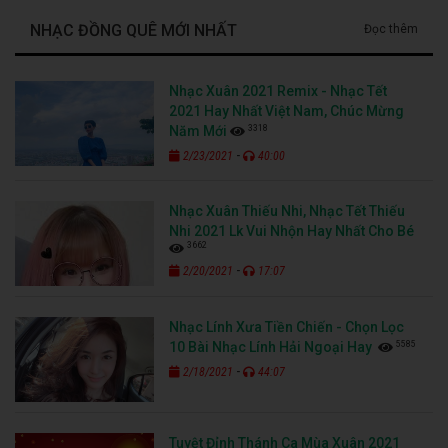
NHẠC ĐỒNG QUÊ MỚI NHẤT
Đọc thêm
Nhạc Xuân 2021 Remix - Nhạc Tết
2021 Hay Nhất Việt Nam, Chúc Mừng
3318
Năm Mới
-
2/23/2021
40:00
Nhạc Xuân Thiếu Nhi, Nhạc Tết Thiếu
Nhi 2021 Lk Vui Nhộn Hay Nhất Cho Bé
3662
-
2/20/2021
17:07
Nhạc Lính Xưa Tiền Chiến - Chọn Lọc
5585
10 Bài Nhạc Lính Hải Ngoại Hay
-
2/18/2021
44:07
Tuyệt Đỉnh Thánh Ca Mùa Xuân 2021