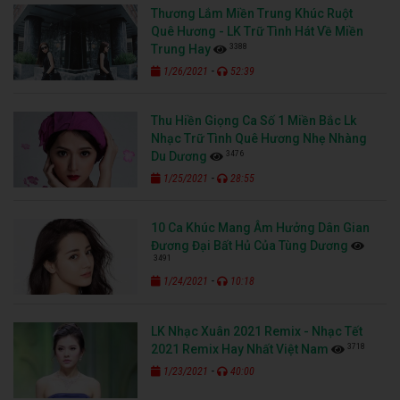
Thương Lắm Miền Trung Khúc Ruột
Quê Hương - LK Trữ Tình Hát Về Miền
3388
Trung Hay
-
1/26/2021
52:39
Thu Hiền Giọng Ca Số 1 Miền Bắc Lk
Nhạc Trữ Tình Quê Hương Nhẹ Nhàng
3476
Du Dương
-
1/25/2021
28:55
10 Ca Khúc Mang Âm Hưởng Dân Gian
Đương Đại Bất Hủ Của Tùng Dương
3491
-
1/24/2021
10:18
LK Nhạc Xuân 2021 Remix - Nhạc Tết
3718
2021 Remix Hay Nhất Việt Nam
-
1/23/2021
40:00