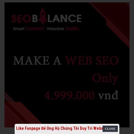
Like Fanpage Để Ủng Hộ Chúng Tôi Duy Trì Website