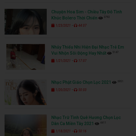
Chuyện Hoa Sim - Chiều Tây Đô Tình
3792
Khúc Bolero Thời Chiến
-
1/23/2021
44:07
Nhảy Thiếu Nhi Hiện Đại Nhạc Trẻ Em
5147
Vui Nhộn Sôi Động Hay Nhất
-
1/21/2021
17:07
3951
Nhạc Phật Giáo Chọn Lọc 2021
-
1/20/2021
50:03
Nhạc Trữ Tình Quê Hương Chọn Lọc
4411
Dân Ca Miền Tây 2021
-
1/18/2021
50:16