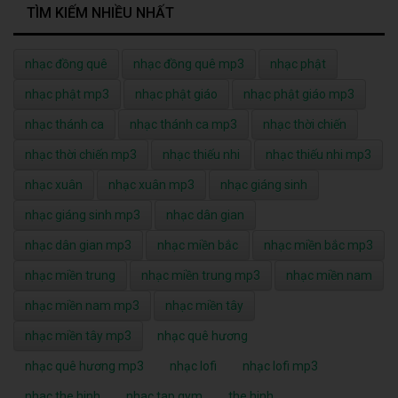
TÌM KIẾM NHIỀU NHẤT
nhạc đồng quê
nhạc đồng quê mp3
nhạc phật
nhạc phật mp3
nhạc phật giáo
nhạc phật giáo mp3
nhạc thánh ca
nhạc thánh ca mp3
nhạc thời chiến
nhạc thời chiến mp3
nhạc thiếu nhi
nhạc thiếu nhi mp3
nhạc xuân
nhạc xuân mp3
nhạc giáng sinh
nhạc giáng sinh mp3
nhạc dân gian
nhạc dân gian mp3
nhạc miền bắc
nhạc miền bắc mp3
nhạc miền trung
nhạc miền trung mp3
nhạc miền nam
nhạc miền nam mp3
nhạc miền tây
nhạc miền tây mp3
nhạc quê hương
nhạc quê hương mp3
nhạc lofi
nhạc lofi mp3
nhac the hinh
nhac tap gym
the hinh