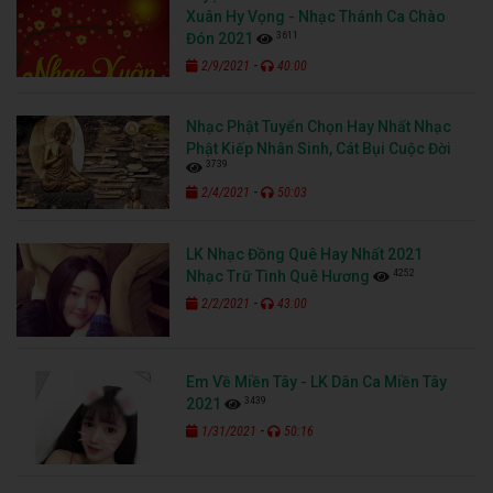
Xuân Hy Vọng - Nhạc Thánh Ca Chào
3611
Đón 2021
-
2/9/2021
40:00
Nhạc Phật Tuyển Chọn Hay Nhất Nhạc
Phật Kiếp Nhân Sinh, Cát Bụi Cuộc Đời
3739
-
2/4/2021
50:03
LK Nhạc Đồng Quê Hay Nhất 2021
4252
Nhạc Trữ Tình Quê Hương
-
2/2/2021
43:00
Em Về Miền Tây - LK Dân Ca Miền Tây
3439
2021
-
1/31/2021
50:16