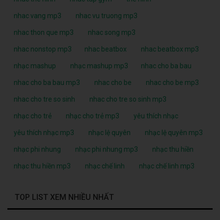
nhac vang mp3
nhac vu truong mp3
nhac thon que mp3
nhac song mp3
nhac nonstop mp3
nhac beatbox
nhac beatbox mp3
nhạc mashup
nhạc mashup mp3
nhac cho ba bau
nhac cho ba bau mp3
nhac cho be
nhac cho be mp3
nhac cho tre so sinh
nhac cho tre so sinh mp3
nhạc cho trẻ
nhạc cho trẻ mp3
yêu thích nhạc
yêu thích nhạc mp3
nhạc lệ quyên
nhạc lệ quyên mp3
nhạc phi nhung
nhạc phi nhung mp3
nhạc thu hiền
nhạc thu hiền mp3
nhạc chế linh
nhạc chế linh mp3
TOP LIST XEM NHIỀU NHẤT