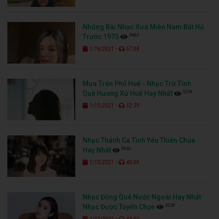
Những Bài Nhạc Xưa Miền Nam Bất Hủ
3984
Trước 1975
-
1/16/2021
57:08
Mưa Trên Phố Huế - Nhạc Trữ Tình
3298
Quê Hương Xứ Huế Hay Nhất
-
1/15/2021
52:39
Nhạc Thánh Ca Tình Yêu Thiên Chúa
3840
Hay Nhất
-
1/13/2021
40:00
Nhạc Đồng Quê Nước Ngoài Hay Nhất
4238
Nhạc Được Tuyển Chọn
-
1/12/2021
43:00