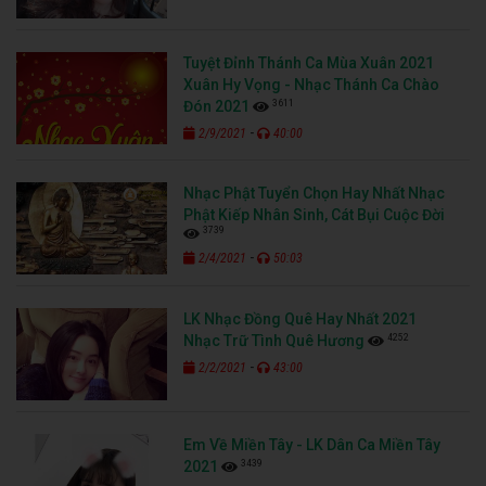
Tuyệt Đỉnh Thánh Ca Mùa Xuân 2021
Xuân Hy Vọng - Nhạc Thánh Ca Chào
3611
Đón 2021
-
2/9/2021
40:00
Nhạc Phật Tuyển Chọn Hay Nhất Nhạc
Phật Kiếp Nhân Sinh, Cát Bụi Cuộc Đời
3739
-
2/4/2021
50:03
LK Nhạc Đồng Quê Hay Nhất 2021
4252
Nhạc Trữ Tình Quê Hương
-
2/2/2021
43:00
Em Về Miền Tây - LK Dân Ca Miền Tây
3439
2021