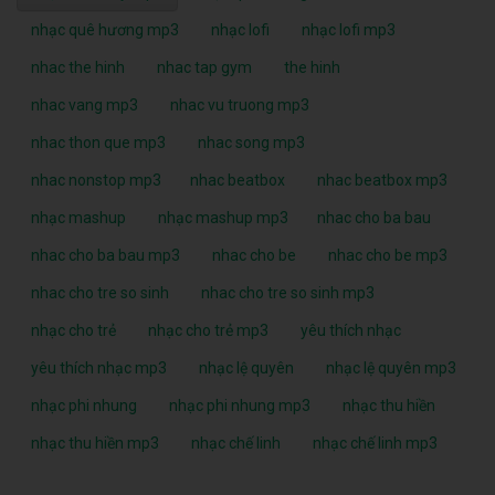
nhạc quê hương mp3
nhạc lofi
nhạc lofi mp3
nhac the hinh
nhac tap gym
the hinh
nhac vang mp3
nhac vu truong mp3
nhac thon que mp3
nhac song mp3
nhac nonstop mp3
nhac beatbox
nhac beatbox mp3
nhạc mashup
nhạc mashup mp3
nhac cho ba bau
nhac cho ba bau mp3
nhac cho be
nhac cho be mp3
nhac cho tre so sinh
nhac cho tre so sinh mp3
nhạc cho trẻ
nhạc cho trẻ mp3
yêu thích nhạc
yêu thích nhạc mp3
nhạc lệ quyên
nhạc lệ quyên mp3
nhạc phi nhung
nhạc phi nhung mp3
nhạc thu hiền
nhạc thu hiền mp3
nhạc chế linh
nhạc chế linh mp3