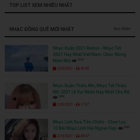
TOP LIST XEM NHIỀU NHẤT
NHẠC ĐỒNG QUÊ MỚI NHẤT
Đọc thêm
Nhạc Xuân 2021 Remix - Nhạc Tết
2021 Hay Nhất Việt Nam, Chúc Mừng
3318
Năm Mới
-
2/23/2021
40:00
Nhạc Xuân Thiếu Nhi, Nhạc Tết Thiếu
Nhi 2021 Lk Vui Nhộn Hay Nhất Cho Bé
3662
-
2/20/2021
17:07
Nhạc Lính Xưa Tiền Chiến - Chọn Lọc
5585
10 Bài Nhạc Lính Hải Ngoại Hay
-
2/18/2021
44:07