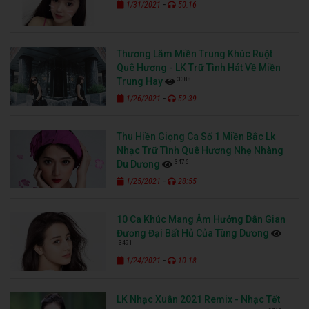
-
1/31/2021
50:16
Thương Lắm Miền Trung Khúc Ruột
Quê Hương - LK Trữ Tình Hát Về Miền
3388
Trung Hay
-
1/26/2021
52:39
Thu Hiền Giọng Ca Số 1 Miền Bắc Lk
Nhạc Trữ Tình Quê Hương Nhẹ Nhàng
3476
Du Dương
-
1/25/2021
28:55
10 Ca Khúc Mang Âm Hưởng Dân Gian
Đương Đại Bất Hủ Của Tùng Dương
3491
-
1/24/2021
10:18
LK Nhạc Xuân 2021 Remix - Nhạc Tết