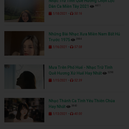
Nhạc Trữ Tình Quê Hương Chọn Lọc
4411
Dân Ca Miền Tây 2021
-
1/18/2021
50:16
Những Bài Nhạc Xưa Miền Nam Bất Hủ
3984
Trước 1975
-
1/16/2021
57:08
Mưa Trên Phố Huế - Nhạc Trữ Tình
3298
Quê Hương Xứ Huế Hay Nhất
-
1/15/2021
52:39
Nhạc Thánh Ca Tình Yêu Thiên Chúa
3840
Hay Nhất
-
1/13/2021
40:00