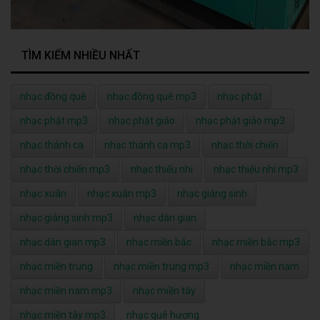
TÌM KIẾM NHIỀU NHẤT
nhạc đồng quê
nhạc đồng quê mp3
nhạc phật
nhạc phật mp3
nhạc phật giáo
nhạc phật giáo mp3
nhạc thánh ca
nhạc thánh ca mp3
nhạc thời chiến
nhạc thời chiến mp3
nhạc thiếu nhi
nhạc thiếu nhi mp3
nhạc xuân
nhạc xuân mp3
nhạc giáng sinh
nhạc giáng sinh mp3
nhạc dân gian
nhạc dân gian mp3
nhạc miền bắc
nhạc miền bắc mp3
nhạc miền trung
nhạc miền trung mp3
nhạc miền nam
nhạc miền nam mp3
nhạc miền tây
nhạc miền tây mp3
nhạc quê hương