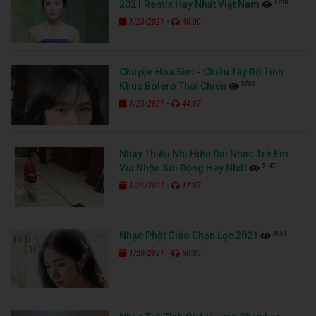
3718
2021 Remix Hay Nhất Việt Nam
-
1/23/2021
40:00
Chuyện Hoa Sim - Chiều Tây Đô Tình
3792
Khúc Bolero Thời Chiến
-
1/23/2021
44:07
Nhảy Thiếu Nhi Hiện Đại Nhạc Trẻ Em
5147
Vui Nhộn Sôi Động Hay Nhất
-
1/21/2021
17:07
3951
Nhạc Phật Giáo Chọn Lọc 2021
-
1/20/2021
50:03