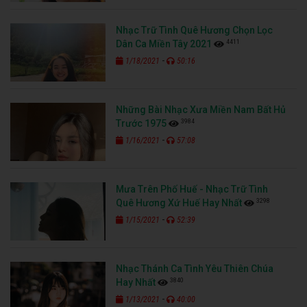
Nhạc Trữ Tình Quê Hương Chọn Lọc
4411
Dân Ca Miền Tây 2021
-
1/18/2021
50:16
Những Bài Nhạc Xưa Miền Nam Bất Hủ
3984
Trước 1975
-
1/16/2021
57:08
Mưa Trên Phố Huế - Nhạc Trữ Tình
3298
Quê Hương Xứ Huế Hay Nhất
-
1/15/2021
52:39
Nhạc Thánh Ca Tình Yêu Thiên Chúa
3840
Hay Nhất
-
1/13/2021
40:00