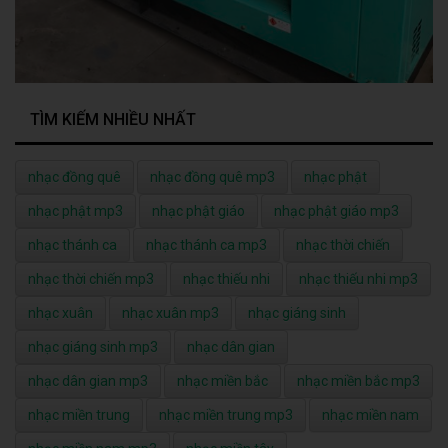
TÌM KIẾM NHIỀU NHẤT
nhạc đồng quê
nhạc đồng quê mp3
nhạc phật
nhạc phật mp3
nhạc phật giáo
nhạc phật giáo mp3
nhạc thánh ca
nhạc thánh ca mp3
nhạc thời chiến
nhạc thời chiến mp3
nhạc thiếu nhi
nhạc thiếu nhi mp3
nhạc xuân
nhạc xuân mp3
nhạc giáng sinh
nhạc giáng sinh mp3
nhạc dân gian
nhạc dân gian mp3
nhạc miền bắc
nhạc miền bắc mp3
nhạc miền trung
nhạc miền trung mp3
nhạc miền nam