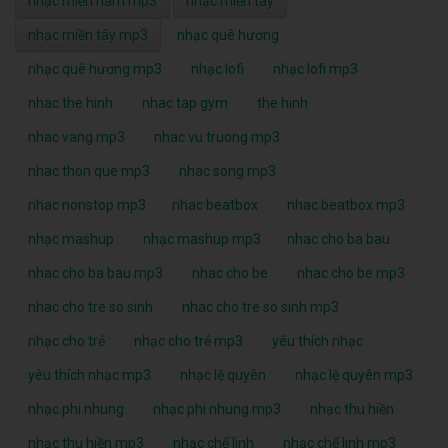
nhạc miền nam mp3
nhạc miền tây
nhạc miền tây mp3
nhạc quê hương
nhạc quê hương mp3
nhạc lofi
nhạc lofi mp3
nhac the hinh
nhac tap gym
the hinh
nhac vang mp3
nhac vu truong mp3
nhac thon que mp3
nhac song mp3
nhac nonstop mp3
nhac beatbox
nhac beatbox mp3
nhạc mashup
nhạc mashup mp3
nhac cho ba bau
nhac cho ba bau mp3
nhac cho be
nhac cho be mp3
nhac cho tre so sinh
nhac cho tre so sinh mp3
nhạc cho trẻ
nhạc cho trẻ mp3
yêu thích nhạc
yêu thích nhạc mp3
nhạc lệ quyên
nhạc lệ quyên mp3
nhạc phi nhung
nhạc phi nhung mp3
nhạc thu hiền
nhạc thu hiền mp3
nhạc chế linh
nhạc chế linh mp3