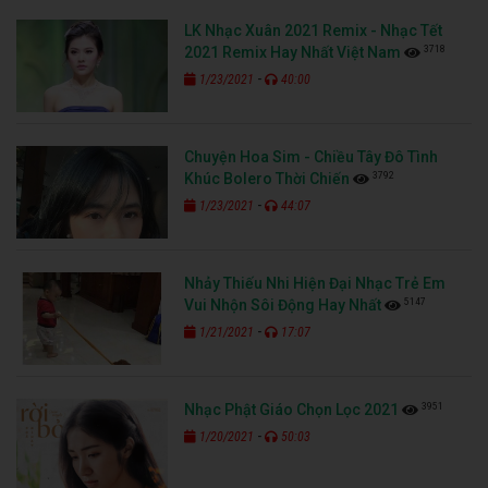
LK Nhạc Xuân 2021 Remix - Nhạc Tết
3718
2021 Remix Hay Nhất Việt Nam
-
1/23/2021
40:00
Chuyện Hoa Sim - Chiều Tây Đô Tình
3792
Khúc Bolero Thời Chiến
-
1/23/2021
44:07
Nhảy Thiếu Nhi Hiện Đại Nhạc Trẻ Em
5147
Vui Nhộn Sôi Động Hay Nhất
-
1/21/2021
17:07
3951
Nhạc Phật Giáo Chọn Lọc 2021
-
1/20/2021
50:03