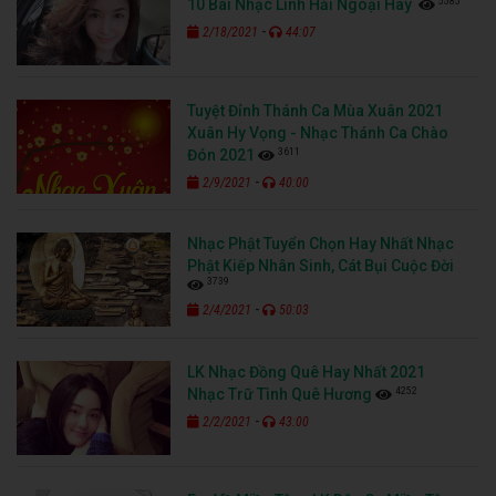
5585
10 Bài Nhạc Lính Hải Ngoại Hay
-
2/18/2021
44:07
Tuyệt Đỉnh Thánh Ca Mùa Xuân 2021
Xuân Hy Vọng - Nhạc Thánh Ca Chào
3611
Đón 2021
-
2/9/2021
40:00
Nhạc Phật Tuyển Chọn Hay Nhất Nhạc
Phật Kiếp Nhân Sinh, Cát Bụi Cuộc Đời
3739
-
2/4/2021
50:03
LK Nhạc Đồng Quê Hay Nhất 2021
4252
Nhạc Trữ Tình Quê Hương
-
2/2/2021
43:00