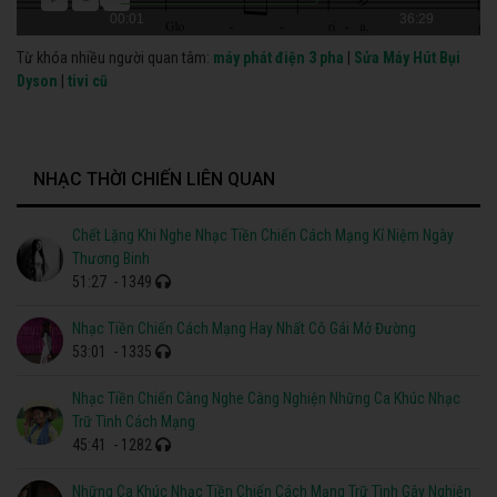
00:01
36:29
Từ khóa nhiều người quan tâm:
máy phát điện 3 pha
|
Sửa Máy Hút Bụi
Dyson
|
tivi cũ
NHẠC THỜI CHIẾN LIÊN QUAN
Chết Lặng Khi Nghe Nhạc Tiền Chiến Cách Mạng Kỉ Niệm Ngày
Thương Binh
51:27
- 1349
Nhạc Tiền Chiến Cách Mạng Hay Nhất Cô Gái Mở Đường
53:01
- 1335
Nhạc Tiền Chiến Càng Nghe Càng Nghiện Những Ca Khúc Nhạc
Trữ Tình Cách Mạng
45:41
- 1282
Những Ca Khúc Nhạc Tiền Chiến Cách Mạng Trữ Tình Gây Nghiện