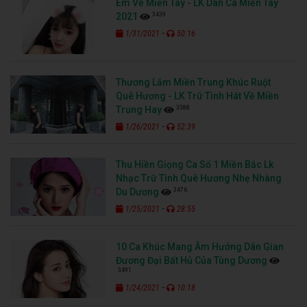
Em Về Miền Tây - LK Dân Ca Miền Tây
3439
2021
-
1/31/2021
50:16
Thương Lắm Miền Trung Khúc Ruột
Quê Hương - LK Trữ Tình Hát Về Miền
3388
Trung Hay
-
1/26/2021
52:39
Thu Hiền Giọng Ca Số 1 Miền Bắc Lk
Nhạc Trữ Tình Quê Hương Nhẹ Nhàng
3476
Du Dương
-
1/25/2021
28:55
10 Ca Khúc Mang Âm Hưởng Dân Gian
Đương Đại Bất Hủ Của Tùng Dương
3491
-
1/24/2021
10:18