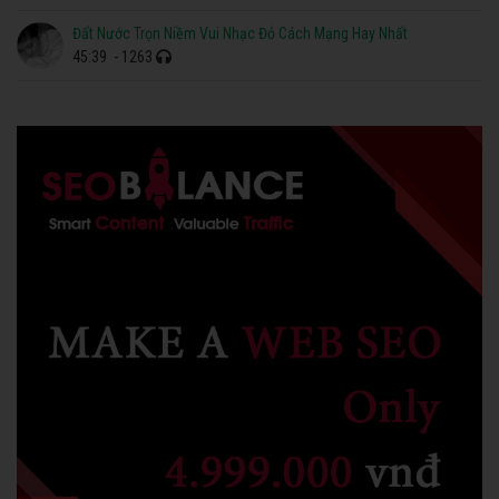
Đất Nước Trọn Niềm Vui Nhạc Đỏ Cách Mạng Hay Nhất
45:39
- 1263