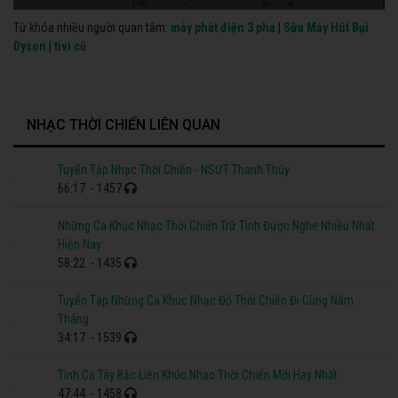
Từ khóa nhiều người quan tâm:
máy phát điện 3 pha
|
Sửa Máy Hút Bụi
Dyson
|
tivi cũ
NHẠC THỜI CHIẾN LIÊN QUAN
Tuyển Tập Nhạc Thời Chiến - NSƯT Thanh Thúy
66:17
- 1457
Những Ca Khúc Nhạc Thời Chiến Trữ Tình Được Nghe Nhiều Nhất
Hiện Nay
58:22
- 1435
Tuyển Tập Những Ca Khúc Nhạc Đỏ Thời Chiến Đi Cùng Năm
Tháng
34:17
- 1539
Tình Ca Tây Bắc Liên Khúc Nhạc Thời Chiến Mới Hay Nhất
47:44
- 1458