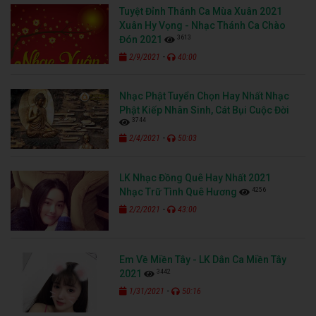
Tuyệt Đỉnh Thánh Ca Mùa Xuân 2021
Xuân Hy Vọng - Nhạc Thánh Ca Chào
3613
Đón 2021
-
2/9/2021
40:00
Nhạc Phật Tuyển Chọn Hay Nhất Nhạc
Phật Kiếp Nhân Sinh, Cát Bụi Cuộc Đời
3744
-
2/4/2021
50:03
LK Nhạc Đồng Quê Hay Nhất 2021
4256
Nhạc Trữ Tình Quê Hương
-
2/2/2021
43:00
Em Về Miền Tây - LK Dân Ca Miền Tây
3442
2021
-
1/31/2021
50:16