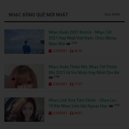
NHẠC ĐỒNG QUÊ MỚI NHẤT
Đọc thêm
Nhạc Xuân 2021 Remix - Nhạc Tết
2021 Hay Nhất Việt Nam, Chúc Mừng
3320
Năm Mới
-
2/23/2021
40:00
Nhạc Xuân Thiếu Nhi, Nhạc Tết Thiếu
Nhi 2021 Lk Vui Nhộn Hay Nhất Cho Bé
3668
-
2/20/2021
17:07
Nhạc Lính Xưa Tiền Chiến - Chọn Lọc
5590
10 Bài Nhạc Lính Hải Ngoại Hay
-
2/18/2021
44:07