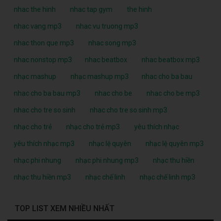
nhac the hinh
nhac tap gym
the hinh
nhac vang mp3
nhac vu truong mp3
nhac thon que mp3
nhac song mp3
nhac nonstop mp3
nhac beatbox
nhac beatbox mp3
nhạc mashup
nhạc mashup mp3
nhac cho ba bau
nhac cho ba bau mp3
nhac cho be
nhac cho be mp3
nhac cho tre so sinh
nhac cho tre so sinh mp3
nhạc cho trẻ
nhạc cho trẻ mp3
yêu thích nhạc
yêu thích nhạc mp3
nhạc lệ quyên
nhạc lệ quyên mp3
nhạc phi nhung
nhạc phi nhung mp3
nhạc thu hiền
nhạc thu hiền mp3
nhạc chế linh
nhạc chế linh mp3
TOP LIST XEM NHIỀU NHẤT