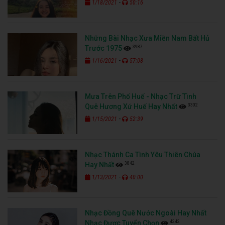
-
1/18/2021
50:16
Những Bài Nhạc Xưa Miền Nam Bất Hủ
3987
Trước 1975
-
1/16/2021
57:08
Mưa Trên Phố Huế - Nhạc Trữ Tình
3302
Quê Hương Xứ Huế Hay Nhất
-
1/15/2021
52:39
Nhạc Thánh Ca Tình Yêu Thiên Chúa
3842
Hay Nhất
-
1/13/2021
40:00
Nhạc Đồng Quê Nước Ngoài Hay Nhất
4242
Nhạc Được Tuyển Chọn