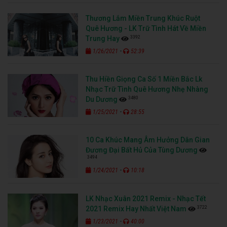
Thương Lắm Miền Trung Khúc Ruột
Quê Hương - LK Trữ Tình Hát Về Miền
3392
Trung Hay
-
1/26/2021
52:39
Thu Hiền Giọng Ca Số 1 Miền Bắc Lk
Nhạc Trữ Tình Quê Hương Nhẹ Nhàng
3480
Du Dương
-
1/25/2021
28:55
10 Ca Khúc Mang Âm Hưởng Dân Gian
Đương Đại Bất Hủ Của Tùng Dương
3494
-
1/24/2021
10:18
LK Nhạc Xuân 2021 Remix - Nhạc Tết
3722
2021 Remix Hay Nhất Việt Nam
-
1/23/2021
40:00