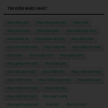
TÌM KIẾM NHIỀU NHẤT
nhạc đồng quê
nhạc đồng quê mp3
nhạc phật
nhạc phật mp3
nhạc phật giáo
nhạc phật giáo mp3
nhạc thánh ca
nhạc thánh ca mp3
nhạc thời chiến
nhạc thời chiến mp3
nhạc thiếu nhi
nhạc thiếu nhi mp3
nhạc xuân
nhạc xuân mp3
nhạc giáng sinh
nhạc giáng sinh mp3
nhạc dân gian
nhạc dân gian mp3
nhạc miền bắc
nhạc miền bắc mp3
nhạc miền trung
nhạc miền trung mp3
nhạc miền nam
nhạc miền nam mp3
nhạc miền tây
nhạc miền tây mp3
nhạc quê hương
nhạc quê hương mp3
nhạc lofi
nhạc lofi mp3