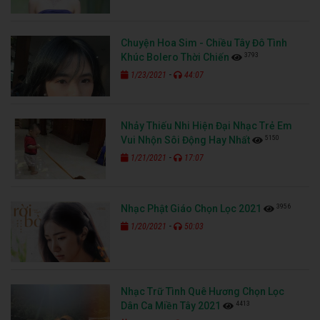
Chuyện Hoa Sim - Chiều Tây Đô Tình
3793
Khúc Bolero Thời Chiến
-
1/23/2021
44:07
Nhảy Thiếu Nhi Hiện Đại Nhạc Trẻ Em
5150
Vui Nhộn Sôi Động Hay Nhất
-
1/21/2021
17:07
3956
Nhạc Phật Giáo Chọn Lọc 2021
-
1/20/2021
50:03
Nhạc Trữ Tình Quê Hương Chọn Lọc
4413
Dân Ca Miền Tây 2021