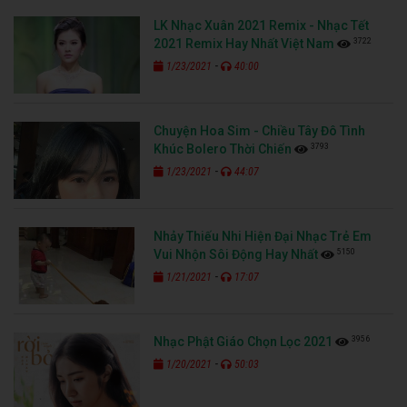
LK Nhạc Xuân 2021 Remix - Nhạc Tết
3722
2021 Remix Hay Nhất Việt Nam
-
1/23/2021
40:00
Chuyện Hoa Sim - Chiều Tây Đô Tình
3793
Khúc Bolero Thời Chiến
-
1/23/2021
44:07
Nhảy Thiếu Nhi Hiện Đại Nhạc Trẻ Em
5150
Vui Nhộn Sôi Động Hay Nhất
-
1/21/2021
17:07
3956
Nhạc Phật Giáo Chọn Lọc 2021
-
1/20/2021
50:03