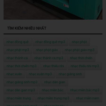
TÌM KIẾM NHIỀU NHẤT
nhạc đồng quê
nhạc đồng quê mp3
nhạc phật
nhạc phật mp3
nhạc phật giáo
nhạc phật giáo mp3
nhạc thánh ca
nhạc thánh ca mp3
nhạc thời chiến
nhạc thời chiến mp3
nhạc thiếu nhi
nhạc thiếu nhi mp3
nhạc xuân
nhạc xuân mp3
nhạc giáng sinh
nhạc giáng sinh mp3
nhạc dân gian
nhạc dân gian mp3
nhạc miền bắc
nhạc miền bắc mp3
nhạc miền trung
nhạc miền trung mp3
nhạc miền nam