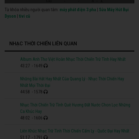
Từ khóa nhiều người quan tâm:
máy phát điện 3 pha
|
Sửa Máy Hút Bụi
Dyson
|
tivi cũ
NHẠC THỜI CHIẾN LIÊN QUAN
Album Anh Thơ Việt Hoàn Nhạc Thời Chiến Trữ Tình Hay Nhất
43:27
- 1649
Những Bài Hát Hay Nhất Của Quang Lý - Nhạc Thời Chiến Hay
Nhất Mọi Thời Đại
44:58
- 1578
Nhạc Thời Chiến Trữ Tình Quê Hương Đất Nước Chon Lọc Những
Ca Khúc Hay
48:02
- 1606
Liên Khúc Nhạc Trữ Tình Thời Chiến Cẩm Ly - Quốc Đại Hay Nhất
51:17
- 1791