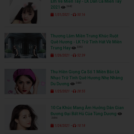
Em Về Miền Tây - LK Dân Ca Miền Tây
3442
2021
-
1/31/2021
50:16
Thương Lắm Miền Trung Khúc Ruột
Quê Hương - LK Trữ Tình Hát Về Miền
3392
Trung Hay
-
1/26/2021
52:39
Thu Hiền Giọng Ca Số 1 Miền Bắc Lk
Nhạc Trữ Tình Quê Hương Nhẹ Nhàng
3480
Du Dương
-
1/25/2021
28:55
10 Ca Khúc Mang Âm Hưởng Dân Gian
Đương Đại Bất Hủ Của Tùng Dương
3494
-
1/24/2021
10:18