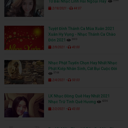
5590
10 Bài Nhạc Lính Hải Ngoại Hay
-
2/18/2021
44:07
Tuyệt Đỉnh Thánh Ca Mùa Xuân 2021
Xuân Hy Vọng - Nhạc Thánh Ca Chào
3613
Đón 2021
-
2/9/2021
40:00
Nhạc Phật Tuyển Chọn Hay Nhất Nhạc
Phật Kiếp Nhân Sinh, Cát Bụi Cuộc Đời
3744
-
2/4/2021
50:03
LK Nhạc Đồng Quê Hay Nhất 2021
4256
Nhạc Trữ Tình Quê Hương
-
2/2/2021
43:00