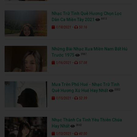
Nhạc Trữ Tình Quê Hương Chọn Lọc
4413
Dân Ca Miền Tây 2021
-
1/18/2021
50:16
Những Bài Nhạc Xưa Miền Nam Bất Hủ
3987
Trước 1975
-
1/16/2021
57:08
Mưa Trên Phố Huế - Nhạc Trữ Tình
3302
Quê Hương Xứ Huế Hay Nhất
-
1/15/2021
52:39
Nhạc Thánh Ca Tình Yêu Thiên Chúa
3842
Hay Nhất
-
1/13/2021
40:00