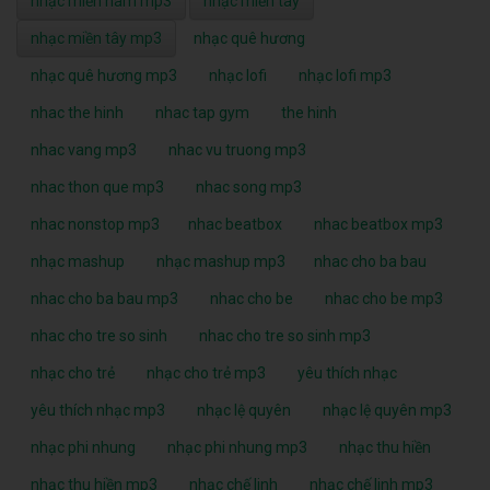
nhạc miền nam mp3
nhạc miền tây
nhạc miền tây mp3
nhạc quê hương
nhạc quê hương mp3
nhạc lofi
nhạc lofi mp3
nhac the hinh
nhac tap gym
the hinh
nhac vang mp3
nhac vu truong mp3
nhac thon que mp3
nhac song mp3
nhac nonstop mp3
nhac beatbox
nhac beatbox mp3
nhạc mashup
nhạc mashup mp3
nhac cho ba bau
nhac cho ba bau mp3
nhac cho be
nhac cho be mp3
nhac cho tre so sinh
nhac cho tre so sinh mp3
nhạc cho trẻ
nhạc cho trẻ mp3
yêu thích nhạc
yêu thích nhạc mp3
nhạc lệ quyên
nhạc lệ quyên mp3
nhạc phi nhung
nhạc phi nhung mp3
nhạc thu hiền
nhạc thu hiền mp3
nhạc chế linh
nhạc chế linh mp3