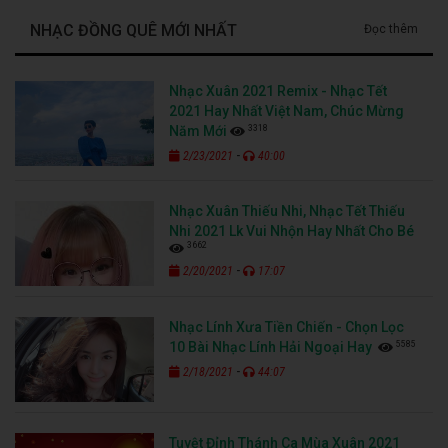
NHẠC ĐỒNG QUÊ MỚI NHẤT
Đọc thêm
Nhạc Xuân 2021 Remix - Nhạc Tết
2021 Hay Nhất Việt Nam, Chúc Mừng
3318
Năm Mới
-
2/23/2021
40:00
Nhạc Xuân Thiếu Nhi, Nhạc Tết Thiếu
Nhi 2021 Lk Vui Nhộn Hay Nhất Cho Bé
3662
-
2/20/2021
17:07
Nhạc Lính Xưa Tiền Chiến - Chọn Lọc
5585
10 Bài Nhạc Lính Hải Ngoại Hay
-
2/18/2021
44:07
Tuyệt Đỉnh Thánh Ca Mùa Xuân 2021