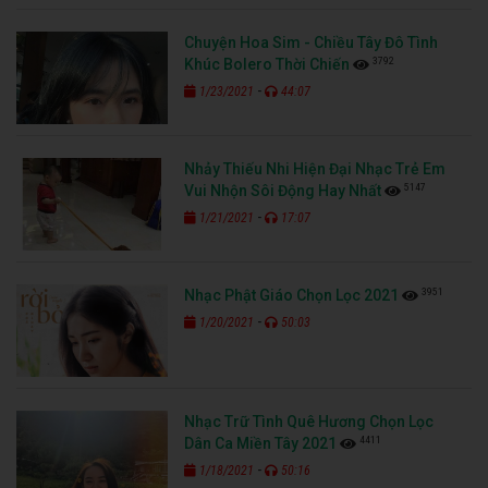
Chuyện Hoa Sim - Chiều Tây Đô Tình
3792
Khúc Bolero Thời Chiến
-
1/23/2021
44:07
Nhảy Thiếu Nhi Hiện Đại Nhạc Trẻ Em
5147
Vui Nhộn Sôi Động Hay Nhất
-
1/21/2021
17:07
3951
Nhạc Phật Giáo Chọn Lọc 2021
-
1/20/2021
50:03
Nhạc Trữ Tình Quê Hương Chọn Lọc
4411
Dân Ca Miền Tây 2021
-
1/18/2021
50:16