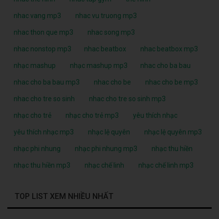
nhac vang mp3
nhac vu truong mp3
nhac thon que mp3
nhac song mp3
nhac nonstop mp3
nhac beatbox
nhac beatbox mp3
nhạc mashup
nhạc mashup mp3
nhac cho ba bau
nhac cho ba bau mp3
nhac cho be
nhac cho be mp3
nhac cho tre so sinh
nhac cho tre so sinh mp3
nhạc cho trẻ
nhạc cho trẻ mp3
yêu thích nhạc
yêu thích nhạc mp3
nhạc lệ quyên
nhạc lệ quyên mp3
nhạc phi nhung
nhạc phi nhung mp3
nhạc thu hiền
nhạc thu hiền mp3
nhạc chế linh
nhạc chế linh mp3
TOP LIST XEM NHIỀU NHẤT