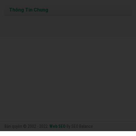
Thông Tin Chung
Bản quyền © 2002 - 2022.
Web SEO
By SEO Balance