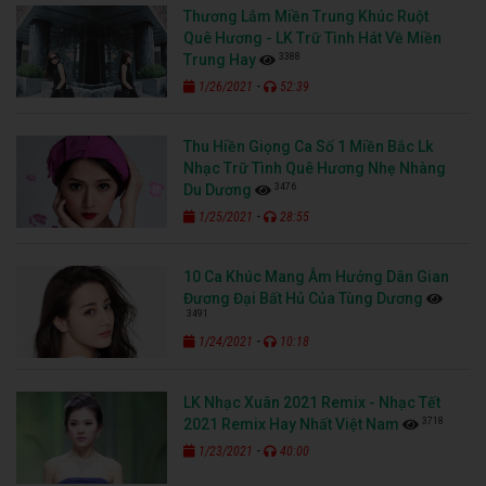
Thương Lắm Miền Trung Khúc Ruột
Quê Hương - LK Trữ Tình Hát Về Miền
3388
Trung Hay
-
1/26/2021
52:39
Thu Hiền Giọng Ca Số 1 Miền Bắc Lk
Nhạc Trữ Tình Quê Hương Nhẹ Nhàng
3476
Du Dương
-
1/25/2021
28:55
10 Ca Khúc Mang Âm Hưởng Dân Gian
Đương Đại Bất Hủ Của Tùng Dương
3491
-
1/24/2021
10:18
LK Nhạc Xuân 2021 Remix - Nhạc Tết
3718
2021 Remix Hay Nhất Việt Nam
-
1/23/2021
40:00