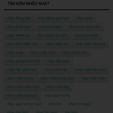
TÌM KIẾM NHIỀU NHẤT
nhạc đồng quê
nhạc đồng quê mp3
nhạc phật
nhạc phật mp3
nhạc phật giáo
nhạc phật giáo mp3
nhạc thánh ca
nhạc thánh ca mp3
nhạc thời chiến
nhạc thời chiến mp3
nhạc thiếu nhi
nhạc thiếu nhi mp3
nhạc xuân
nhạc xuân mp3
nhạc giáng sinh
nhạc giáng sinh mp3
nhạc dân gian
nhạc dân gian mp3
nhạc miền bắc
nhạc miền bắc mp3
nhạc miền trung
nhạc miền trung mp3
nhạc miền nam
nhạc miền nam mp3
nhạc miền tây
nhạc miền tây mp3
nhạc quê hương
nhạc quê hương mp3
nhạc lofi
nhạc lofi mp3
nhac the hinh
nhac tap gym
the hinh