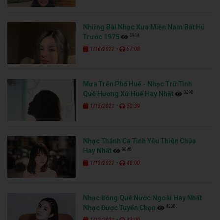
Những Bài Nhạc Xưa Miền Nam Bất Hủ
3984
Trước 1975
-
1/16/2021
57:08
Mưa Trên Phố Huế - Nhạc Trữ Tình
3298
Quê Hương Xứ Huế Hay Nhất
-
1/15/2021
52:39
Nhạc Thánh Ca Tình Yêu Thiên Chúa
3840
Hay Nhất
-
1/13/2021
40:00
Nhạc Đồng Quê Nước Ngoài Hay Nhất
4238
Nhạc Được Tuyển Chọn
-
1/12/2021
43:00