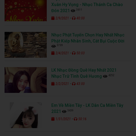
Xuân Hy Vọng - Nhạc Thánh Ca Chào
3611
Đón 2021
-
2/9/2021
40:00
Nhạc Phật Tuyển Chọn Hay Nhất Nhạc
Phật Kiếp Nhân Sinh, Cát Bụi Cuộc Đời
3739
-
2/4/2021
50:03
LK Nhạc Đồng Quê Hay Nhất 2021
4252
Nhạc Trữ Tình Quê Hương
-
2/2/2021
43:00
Em Về Miền Tây - LK Dân Ca Miền Tây
3439
2021
-
1/31/2021
50:16