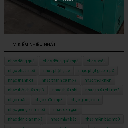
TÌM KIẾM NHIỀU NHẤT
nhạc đồng quê
nhạc đồng quê mp3
nhạc phật
nhạc phật mp3
nhạc phật giáo
nhạc phật giáo mp3
nhạc thánh ca
nhạc thánh ca mp3
nhạc thời chiến
nhạc thời chiến mp3
nhạc thiếu nhi
nhạc thiếu nhi mp3
nhạc xuân
nhạc xuân mp3
nhạc giáng sinh
nhạc giáng sinh mp3
nhạc dân gian
nhạc dân gian mp3
nhạc miền bắc
nhạc miền bắc mp3