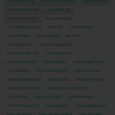
nhạc miền trung
nhạc miền trung mp3
nhạc miền nam
nhạc miền nam mp3
nhạc miền tây
nhạc miền tây mp3
nhạc quê hương
nhạc quê hương mp3
nhạc lofi
nhạc lofi mp3
nhac the hinh
nhac tap gym
the hinh
nhac vang mp3
nhac vu truong mp3
nhac thon que mp3
nhac song mp3
nhac nonstop mp3
nhac beatbox
nhac beatbox mp3
nhạc mashup
nhạc mashup mp3
nhac cho ba bau
nhac cho ba bau mp3
nhac cho be
nhac cho be mp3
nhac cho tre so sinh
nhac cho tre so sinh mp3
nhạc cho trẻ
nhạc cho trẻ mp3
yêu thích nhạc
yêu thích nhạc mp3
nhạc lệ quyên
nhạc lệ quyên mp3
nhạc phi nhung
nhạc phi nhung mp3
nhạc thu hiền