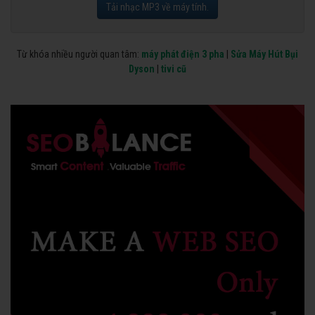
Tải nhạc MP3 về máy tính.
Từ khóa nhiều người quan tâm:
máy phát điện 3 pha
|
Sửa Máy Hút Bụi
Dyson
|
tivi cũ