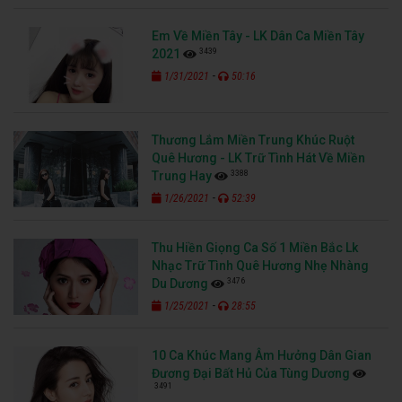
Em Về Miền Tây - LK Dân Ca Miền Tây
3439
2021
-
1/31/2021
50:16
Thương Lắm Miền Trung Khúc Ruột
Quê Hương - LK Trữ Tình Hát Về Miền
3388
Trung Hay
-
1/26/2021
52:39
Thu Hiền Giọng Ca Số 1 Miền Bắc Lk
Nhạc Trữ Tình Quê Hương Nhẹ Nhàng
3476
Du Dương
-
1/25/2021
28:55
10 Ca Khúc Mang Âm Hưởng Dân Gian
Đương Đại Bất Hủ Của Tùng Dương
3491