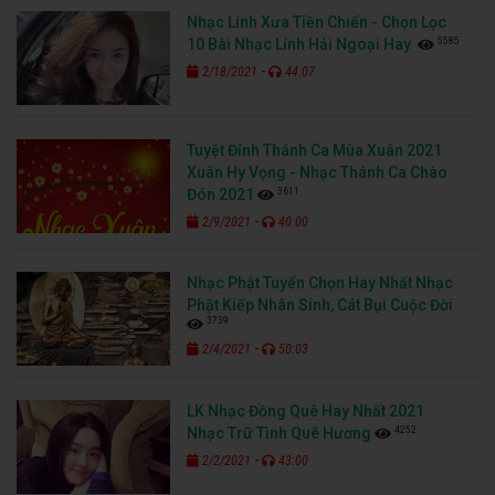
Nhạc Lính Xưa Tiền Chiến - Chọn Lọc
5585
10 Bài Nhạc Lính Hải Ngoại Hay
-
2/18/2021
44:07
Tuyệt Đỉnh Thánh Ca Mùa Xuân 2021
Xuân Hy Vọng - Nhạc Thánh Ca Chào
3611
Đón 2021
-
2/9/2021
40:00
Nhạc Phật Tuyển Chọn Hay Nhất Nhạc
Phật Kiếp Nhân Sinh, Cát Bụi Cuộc Đời
3739
-
2/4/2021
50:03
LK Nhạc Đồng Quê Hay Nhất 2021
4252
Nhạc Trữ Tình Quê Hương
-
2/2/2021
43:00