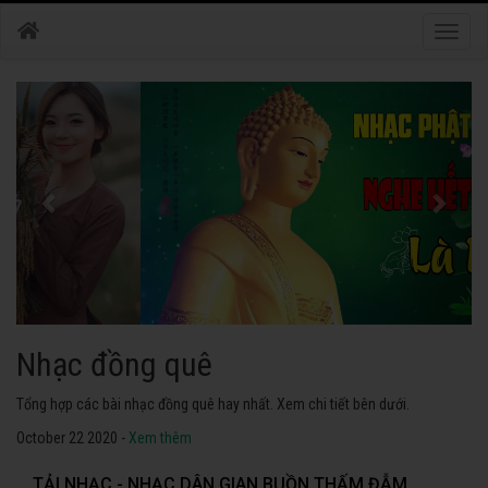
Toggle
naviga
Nhạc phật
Tuyển tập các bài nhạc thánh ca hay nhất. Không thể không nghe thử.
October 22 2020 -
Xem thêm
TẢI NHẠC - NHẠC DÂN GIAN BUỒN THẤM ĐẪM