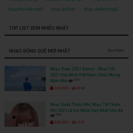
nhạc thu hiền mp3
nhạc chế linh
nhạc chế linh mp3
TOP LIST XEM NHIỀU NHẤT
NHẠC ĐỒNG QUÊ MỚI NHẤT
Đọc thêm
Nhạc Xuân 2021 Remix - Nhạc Tết
2021 Hay Nhất Việt Nam, Chúc Mừng
3318
Năm Mới
-
2/23/2021
40:00
Nhạc Xuân Thiếu Nhi, Nhạc Tết Thiếu
Nhi 2021 Lk Vui Nhộn Hay Nhất Cho Bé
3662
-
2/20/2021
17:07