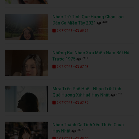
Nhạc Trữ Tình Quê Hương Chọn Lọc
4408
Dân Ca Miền Tây 2021
-
1/18/2021
50:16
Những Bài Nhạc Xưa Miền Nam Bất Hủ
3981
Trước 1975
-
1/16/2021
57:08
Mưa Trên Phố Huế - Nhạc Trữ Tình
3297
Quê Hương Xứ Huế Hay Nhất
-
1/15/2021
52:39
Nhạc Thánh Ca Tình Yêu Thiên Chúa
3837
Hay Nhất
-
1/13/2021
40:00