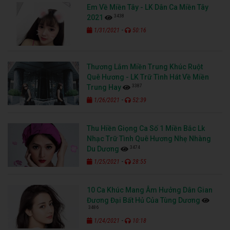
Em Về Miền Tây - LK Dân Ca Miền Tây
3438
2021
-
1/31/2021
50:16
Thương Lắm Miền Trung Khúc Ruột
Quê Hương - LK Trữ Tình Hát Về Miền
3387
Trung Hay
-
1/26/2021
52:39
Thu Hiền Giọng Ca Số 1 Miền Bắc Lk
Nhạc Trữ Tình Quê Hương Nhẹ Nhàng
3474
Du Dương
-
1/25/2021
28:55
10 Ca Khúc Mang Âm Hưởng Dân Gian
Đương Đại Bất Hủ Của Tùng Dương
3486
-
1/24/2021
10:18