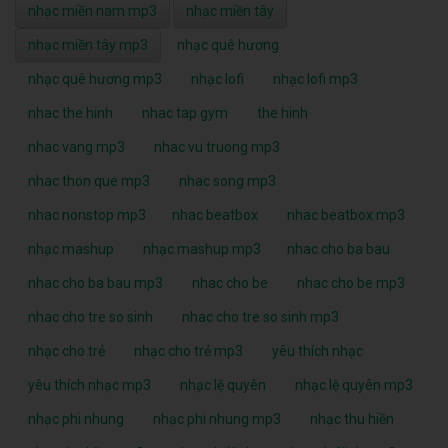
nhạc miền nam mp3
nhạc miền tây
nhạc miền tây mp3
nhạc quê hương
nhạc quê hương mp3
nhạc lofi
nhạc lofi mp3
nhac the hinh
nhac tap gym
the hinh
nhac vang mp3
nhac vu truong mp3
nhac thon que mp3
nhac song mp3
nhac nonstop mp3
nhac beatbox
nhac beatbox mp3
nhạc mashup
nhạc mashup mp3
nhac cho ba bau
nhac cho ba bau mp3
nhac cho be
nhac cho be mp3
nhac cho tre so sinh
nhac cho tre so sinh mp3
nhạc cho trẻ
nhạc cho trẻ mp3
yêu thích nhạc
yêu thích nhạc mp3
nhạc lệ quyên
nhạc lệ quyên mp3
nhạc phi nhung
nhạc phi nhung mp3
nhạc thu hiền