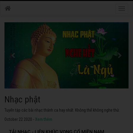
Toggle
naviga
Nhạc phật
Tuyển tập các bài nhạc thánh ca hay nhất. Không thể không nghe thử.
October 22 2020 -
Xem thêm
TẢI NHẠC - LIÊN KHÚC VỌNG CỔ MIỀN NAM