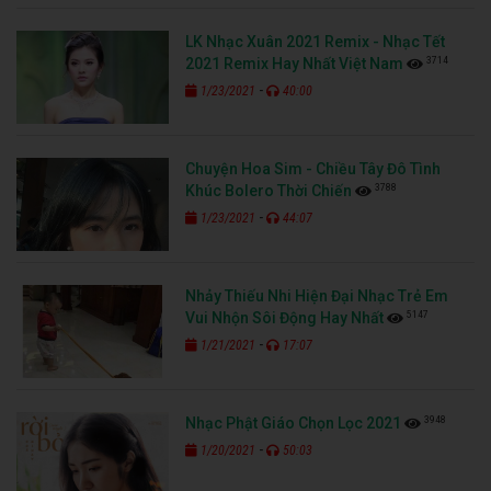
LK Nhạc Xuân 2021 Remix - Nhạc Tết
3714
2021 Remix Hay Nhất Việt Nam
-
1/23/2021
40:00
Chuyện Hoa Sim - Chiều Tây Đô Tình
3788
Khúc Bolero Thời Chiến
-
1/23/2021
44:07
Nhảy Thiếu Nhi Hiện Đại Nhạc Trẻ Em
5147
Vui Nhộn Sôi Động Hay Nhất
-
1/21/2021
17:07
3948
Nhạc Phật Giáo Chọn Lọc 2021
-
1/20/2021
50:03