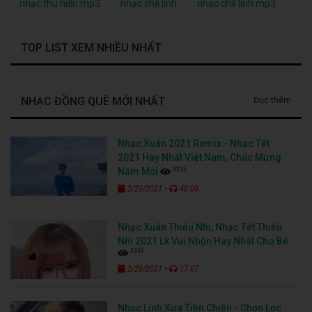
nhạc thu hiền mp3
nhạc chế linh
nhạc chế linh mp3
TOP LIST XEM NHIỀU NHẤT
NHẠC ĐỒNG QUÊ MỚI NHẤT
Đọc thêm
Nhạc Xuân 2021 Remix - Nhạc Tết
2021 Hay Nhất Việt Nam, Chúc Mừng
3315
Năm Mới
-
2/23/2021
40:00
Nhạc Xuân Thiếu Nhi, Nhạc Tết Thiếu
Nhi 2021 Lk Vui Nhộn Hay Nhất Cho Bé
3661
-
2/20/2021
17:07
Nhạc Lính Xưa Tiền Chiến - Chọn Lọc