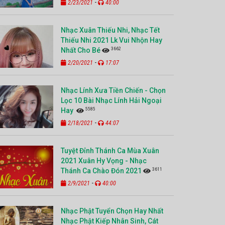
-
2/23/2021
40:00
Nhạc Xuân Thiếu Nhi, Nhạc Tết
Thiếu Nhi 2021 Lk Vui Nhộn Hay
3662
Nhất Cho Bé
-
2/20/2021
17:07
Nhạc Lính Xưa Tiền Chiến - Chọn
Lọc 10 Bài Nhạc Lính Hải Ngoại
5585
Hay
-
2/18/2021
44:07
Tuyệt Đỉnh Thánh Ca Mùa Xuân
2021 Xuân Hy Vọng - Nhạc
3611
Thánh Ca Chào Đón 2021
-
2/9/2021
40:00
Nhạc Phật Tuyển Chọn Hay Nhất
Nhạc Phật Kiếp Nhân Sinh, Cát