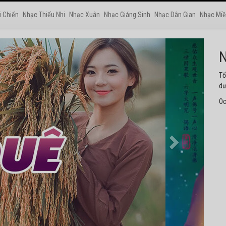
i Chiến
Nhạc Thiếu Nhi
Nhạc Xuân
Nhạc Giáng Sinh
Nhạc Dân Gian
Nhạc Miề
N
Tu
ng
Oc