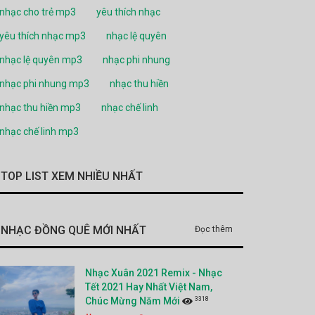
nhạc cho trẻ mp3
yêu thích nhạc
yêu thích nhạc mp3
nhạc lệ quyên
nhạc lệ quyên mp3
nhạc phi nhung
nhạc phi nhung mp3
nhạc thu hiền
nhạc thu hiền mp3
nhạc chế linh
nhạc chế linh mp3
TOP LIST XEM NHIỀU NHẤT
NHẠC ĐỒNG QUÊ MỚI NHẤT
Đọc thêm
Nhạc Xuân 2021 Remix - Nhạc
Tết 2021 Hay Nhất Việt Nam,
3318
Chúc Mừng Năm Mới