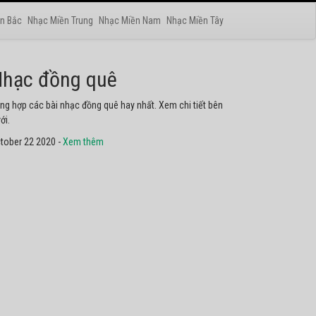
n Bắc
Nhạc Miền Trung
Nhạc Miền Nam
Nhạc Miền Tây
hạc phật
yển tập các bài nhạc thánh ca hay nhất. Không thể không
he thử.
tober 22 2020 -
Xem thêm