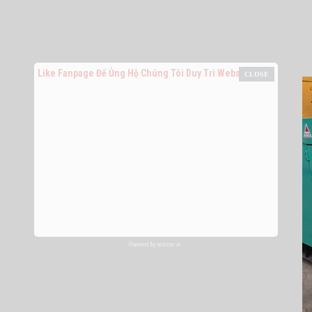
Like Fanpage Để Ủng Hộ Chúng Tôi Duy Trì Website
Powered by
netcore.vn