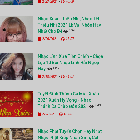
-
2/23/2021
40:00
Nhạc Xuân Thiếu Nhi, Nhạc Tết
Thiếu Nhi 2021 Lk Vui Nhộn Hay
3668
Nhất Cho Bé
-
2/20/2021
17:07
Nhạc Lính Xưa Tiền Chiến - Chọn
Lọc 10 Bài Nhạc Lính Hải Ngoại
5590
Hay
-
2/18/2021
44:07
Tuyệt Đỉnh Thánh Ca Mùa Xuân
2021 Xuân Hy Vọng - Nhạc
3613
Thánh Ca Chào Đón 2021
-
2/9/2021
40:00
Nhạc Phật Tuyển Chọn Hay Nhất
Nhạc Phật Kiếp Nhân Sinh, Cát