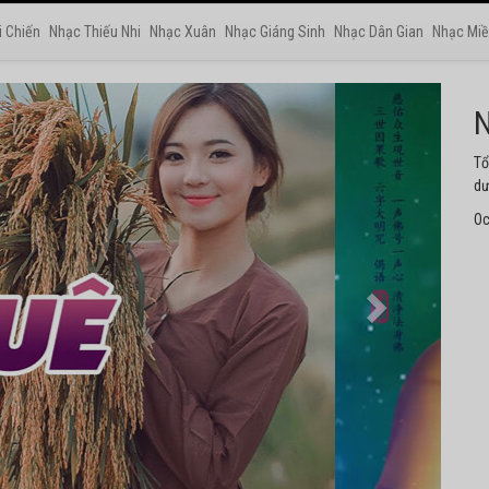
i Chiến
Nhạc Thiếu Nhi
Nhạc Xuân
Nhạc Giáng Sinh
Nhạc Dân Gian
Nhạc Miề
N
Tu
ng
Oc