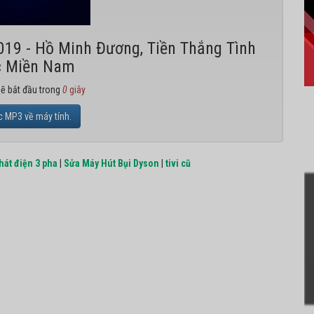
019 - Hồ Minh Đương, Tiền Thắng Tình
 Miền Nam
sẽ bắt đầu trong
0
giây
c MP3 về máy tính.
hát điện 3 pha
|
Sửa Máy Hút Bụi Dyson
|
tivi cũ