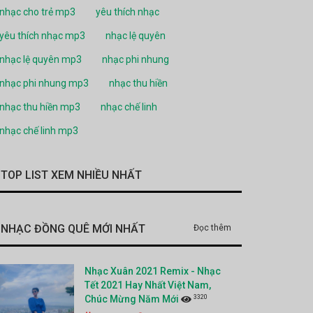
nhạc cho trẻ mp3
yêu thích nhạc
yêu thích nhạc mp3
nhạc lệ quyên
nhạc lệ quyên mp3
nhạc phi nhung
nhạc phi nhung mp3
nhạc thu hiền
nhạc thu hiền mp3
nhạc chế linh
nhạc chế linh mp3
TOP LIST XEM NHIỀU NHẤT
NHẠC ĐỒNG QUÊ MỚI NHẤT
Đọc thêm
Nhạc Xuân 2021 Remix - Nhạc
Tết 2021 Hay Nhất Việt Nam,
3320
Chúc Mừng Năm Mới