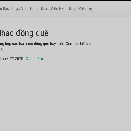
n Bắc
Nhạc Miền Trung
Nhạc Miền Nam
Nhạc Miền Tây
hạc phật
yển tập các bài nhạc thánh ca hay nhất. Không thể không
he thử.
tober 22 2020 -
Xem thêm