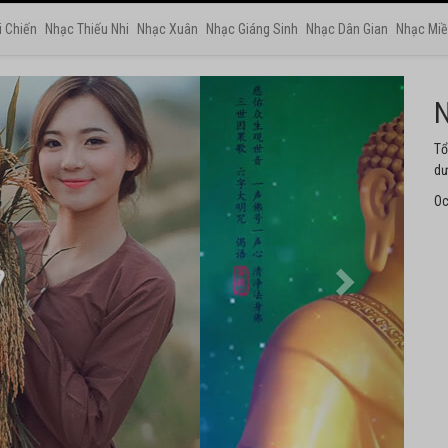
i Chiến
Nhạc Thiếu Nhi
Nhạc Xuân
Nhạc Giáng Sinh
Nhạc Dân Gian
Nhạc Miề
N
Tu
ng
Oc