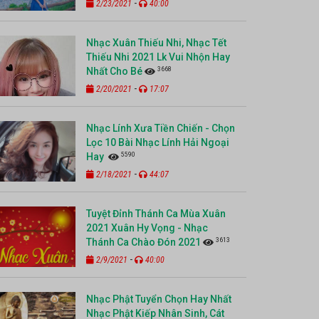
-
2/23/2021
40:00
Nhạc Xuân Thiếu Nhi, Nhạc Tết
Thiếu Nhi 2021 Lk Vui Nhộn Hay
3668
Nhất Cho Bé
-
2/20/2021
17:07
Nhạc Lính Xưa Tiền Chiến - Chọn
Lọc 10 Bài Nhạc Lính Hải Ngoại
5590
Hay
-
2/18/2021
44:07
Tuyệt Đỉnh Thánh Ca Mùa Xuân
2021 Xuân Hy Vọng - Nhạc
3613
Thánh Ca Chào Đón 2021
-
2/9/2021
40:00
Nhạc Phật Tuyển Chọn Hay Nhất
Nhạc Phật Kiếp Nhân Sinh, Cát