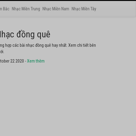
n Bắc
Nhạc Miền Trung
Nhạc Miền Nam
Nhạc Miền Tây
hạc phật
yển tập các bài nhạc thánh ca hay nhất. Không thể không
he thử.
tober 22 2020 -
Xem thêm