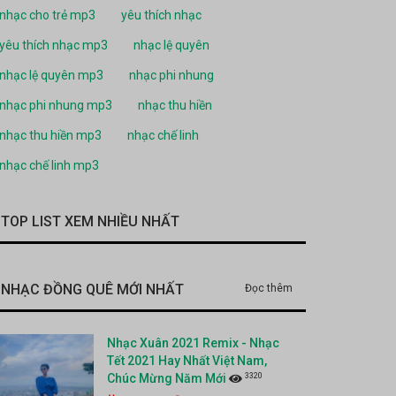
nhạc cho trẻ mp3
yêu thích nhạc
yêu thích nhạc mp3
nhạc lệ quyên
nhạc lệ quyên mp3
nhạc phi nhung
nhạc phi nhung mp3
nhạc thu hiền
nhạc thu hiền mp3
nhạc chế linh
nhạc chế linh mp3
TOP LIST XEM NHIỀU NHẤT
NHẠC ĐỒNG QUÊ MỚI NHẤT
Đọc thêm
Nhạc Xuân 2021 Remix - Nhạc
Tết 2021 Hay Nhất Việt Nam,
3320
Chúc Mừng Năm Mới