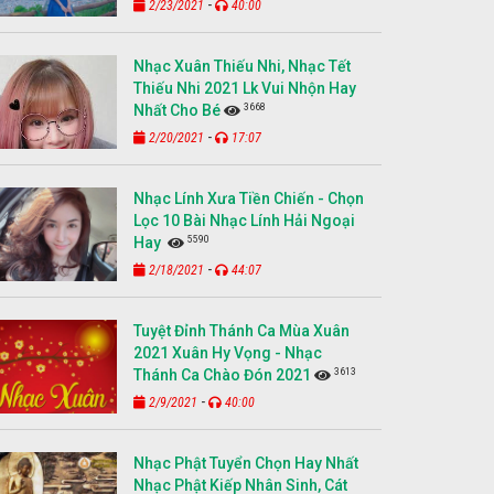
-
2/23/2021
40:00
Nhạc Xuân Thiếu Nhi, Nhạc Tết
Thiếu Nhi 2021 Lk Vui Nhộn Hay
3668
Nhất Cho Bé
-
2/20/2021
17:07
Nhạc Lính Xưa Tiền Chiến - Chọn
Lọc 10 Bài Nhạc Lính Hải Ngoại
5590
Hay
-
2/18/2021
44:07
Tuyệt Đỉnh Thánh Ca Mùa Xuân
2021 Xuân Hy Vọng - Nhạc
3613
Thánh Ca Chào Đón 2021
-
2/9/2021
40:00
Nhạc Phật Tuyển Chọn Hay Nhất
Nhạc Phật Kiếp Nhân Sinh, Cát