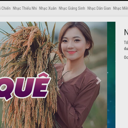
i Chiến
Nhạc Thiếu Nhi
Nhạc Xuân
Nhạc Giáng Sinh
Nhạc Dân Gian
Nhạc Miề
N
Tu
ng
Oc