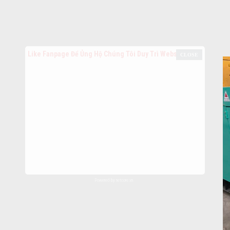
Like Fanpage Để Ủng Hộ Chúng Tôi Duy Trì Website
Powered by
netcore.vn