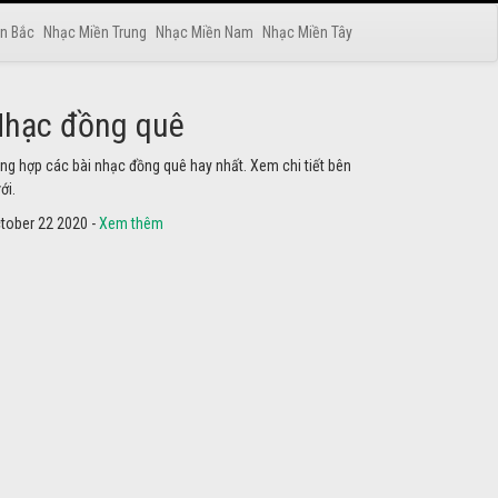
n Bắc
Nhạc Miền Trung
Nhạc Miền Nam
Nhạc Miền Tây
hạc phật
yển tập các bài nhạc thánh ca hay nhất. Không thể không
he thử.
tober 22 2020 -
Xem thêm