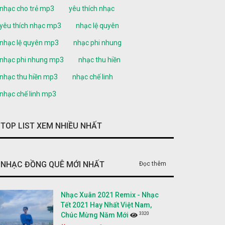
nhạc cho trẻ mp3
yêu thích nhạc
yêu thích nhạc mp3
nhạc lệ quyên
nhạc lệ quyên mp3
nhạc phi nhung
nhạc phi nhung mp3
nhạc thu hiền
nhạc thu hiền mp3
nhạc chế linh
nhạc chế linh mp3
TOP LIST XEM NHIỀU NHẤT
NHẠC ĐỒNG QUÊ MỚI NHẤT
Đọc thêm
Nhạc Xuân 2021 Remix - Nhạc
Tết 2021 Hay Nhất Việt Nam,
3320
Chúc Mừng Năm Mới