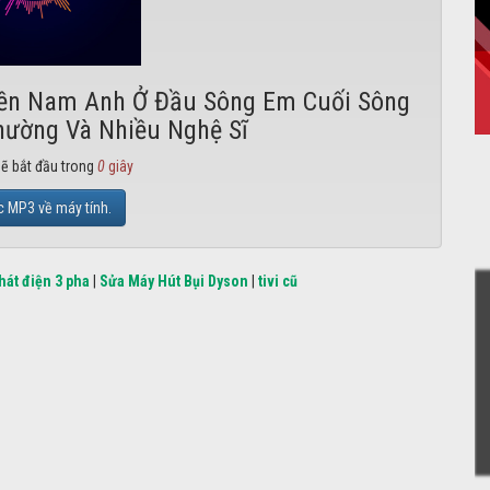
iền Nam Anh Ở Đầu Sông Em Cuối Sông
hường Và Nhiều Nghệ Sĩ
sẽ bắt đầu trong
0
giây
c MP3 về máy tính.
hát điện 3 pha
|
Sửa Máy Hút Bụi Dyson
|
tivi cũ