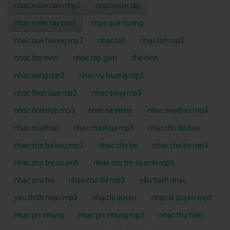
nhạc miền nam mp3
nhạc miền tây
nhạc miền tây mp3
nhạc quê hương
nhạc quê hương mp3
nhạc lofi
nhạc lofi mp3
nhac the hinh
nhac tap gym
the hinh
nhac vang mp3
nhac vu truong mp3
nhac thon que mp3
nhac song mp3
nhac nonstop mp3
nhac beatbox
nhac beatbox mp3
nhạc mashup
nhạc mashup mp3
nhac cho ba bau
nhac cho ba bau mp3
nhac cho be
nhac cho be mp3
nhac cho tre so sinh
nhac cho tre so sinh mp3
nhạc cho trẻ
nhạc cho trẻ mp3
yêu thích nhạc
yêu thích nhạc mp3
nhạc lệ quyên
nhạc lệ quyên mp3
nhạc phi nhung
nhạc phi nhung mp3
nhạc thu hiền