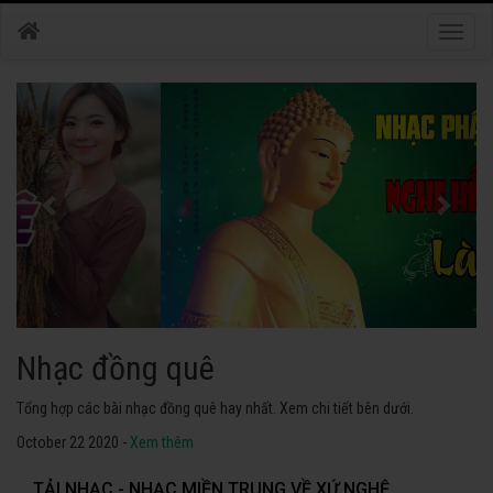
Toggle
naviga
Nhạc phật
Tuyển tập các bài nhạc thánh ca hay nhất. Không thể không nghe thử.
October 22 2020 -
Xem thêm
TẢI NHẠC - NHẠC MIỀN TRUNG VỀ XỨ NGHỆ