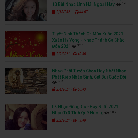
5585
10 Bài Nhạc Lính Hải Ngoại Hay
-
2/18/2021
44:07
Tuyệt Đỉnh Thánh Ca Mùa Xuân 2021
Xuân Hy Vọng - Nhạc Thánh Ca Chào
3611
Đón 2021
-
2/9/2021
40:00
Nhạc Phật Tuyển Chọn Hay Nhất Nhạc
Phật Kiếp Nhân Sinh, Cát Bụi Cuộc Đời
3739
-
2/4/2021
50:03
LK Nhạc Đồng Quê Hay Nhất 2021
4252
Nhạc Trữ Tình Quê Hương
-
2/2/2021
43:00