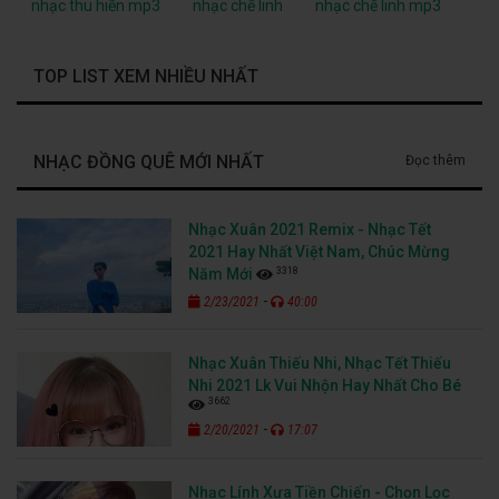
nhạc thu hiền mp3
nhạc chế linh
nhạc chế linh mp3
TOP LIST XEM NHIỀU NHẤT
NHẠC ĐỒNG QUÊ MỚI NHẤT
Đọc thêm
Nhạc Xuân 2021 Remix - Nhạc Tết
2021 Hay Nhất Việt Nam, Chúc Mừng
3318
Năm Mới
-
2/23/2021
40:00
Nhạc Xuân Thiếu Nhi, Nhạc Tết Thiếu
Nhi 2021 Lk Vui Nhộn Hay Nhất Cho Bé
3662
-
2/20/2021
17:07
Nhạc Lính Xưa Tiền Chiến - Chọn Lọc