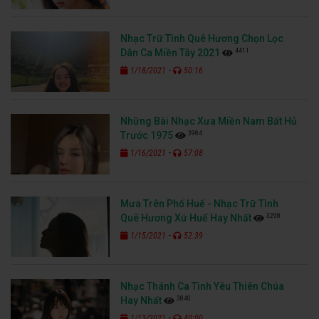
Nhạc Trữ Tình Quê Hương Chọn Lọc
4411
Dân Ca Miền Tây 2021
-
1/18/2021
50:16
Những Bài Nhạc Xưa Miền Nam Bất Hủ
3984
Trước 1975
-
1/16/2021
57:08
Mưa Trên Phố Huế - Nhạc Trữ Tình
3298
Quê Hương Xứ Huế Hay Nhất
-
1/15/2021
52:39
Nhạc Thánh Ca Tình Yêu Thiên Chúa
3840
Hay Nhất
-
1/13/2021
40:00