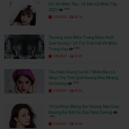
Em Về Miền Tây - LK Dân Ca Miền Tây
3439
2021
-
1/31/2021
50:16
Thương Lắm Miền Trung Khúc Ruột
Quê Hương - LK Trữ Tình Hát Về Miền
3388
Trung Hay
-
1/26/2021
52:39
Thu Hiền Giọng Ca Số 1 Miền Bắc Lk
Nhạc Trữ Tình Quê Hương Nhẹ Nhàng
3476
Du Dương
-
1/25/2021
28:55
10 Ca Khúc Mang Âm Hưởng Dân Gian
Đương Đại Bất Hủ Của Tùng Dương
3491
-
1/24/2021
10:18