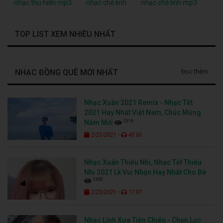
nhạc thu hiền mp3
nhạc chế linh
nhạc chế linh mp3
TOP LIST XEM NHIỀU NHẤT
NHẠC ĐỒNG QUÊ MỚI NHẤT
Đọc thêm
Nhạc Xuân 2021 Remix - Nhạc Tết
2021 Hay Nhất Việt Nam, Chúc Mừng
3318
Năm Mới
-
2/23/2021
40:00
Nhạc Xuân Thiếu Nhi, Nhạc Tết Thiếu
Nhi 2021 Lk Vui Nhộn Hay Nhất Cho Bé
3662
-
2/20/2021
17:07
Nhạc Lính Xưa Tiền Chiến - Chọn Lọc