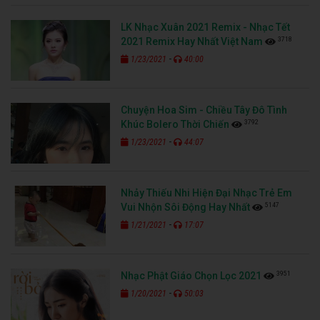
LK Nhạc Xuân 2021 Remix - Nhạc Tết
3718
2021 Remix Hay Nhất Việt Nam
-
1/23/2021
40:00
Chuyện Hoa Sim - Chiều Tây Đô Tình
3792
Khúc Bolero Thời Chiến
-
1/23/2021
44:07
Nhảy Thiếu Nhi Hiện Đại Nhạc Trẻ Em
5147
Vui Nhộn Sôi Động Hay Nhất
-
1/21/2021
17:07
3951
Nhạc Phật Giáo Chọn Lọc 2021
-
1/20/2021
50:03