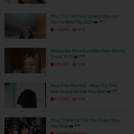
Nhạc Trữ Tình Quê Hương Chọn Lọc
4411
Dân Ca Miền Tây 2021
-
1/18/2021
50:16
Những Bài Nhạc Xưa Miền Nam Bất Hủ
3984
Trước 1975
-
1/16/2021
57:08
Mưa Trên Phố Huế - Nhạc Trữ Tình
3298
Quê Hương Xứ Huế Hay Nhất
-
1/15/2021
52:39
Nhạc Thánh Ca Tình Yêu Thiên Chúa
3840
Hay Nhất
-
1/13/2021
40:00