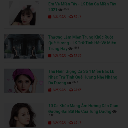
Em Về Miền Tây - LK Dân Ca Miền Tây
3439
2021
-
1/31/2021
50:16
Thương Lắm Miền Trung Khúc Ruột
Quê Hương - LK Trữ Tình Hát Về Miền
3388
Trung Hay
-
1/26/2021
52:39
Thu Hiền Giọng Ca Số 1 Miền Bắc Lk
Nhạc Trữ Tình Quê Hương Nhẹ Nhàng
3476
Du Dương
-
1/25/2021
28:55
10 Ca Khúc Mang Âm Hưởng Dân Gian
Đương Đại Bất Hủ Của Tùng Dương
3491
-
1/24/2021
10:18