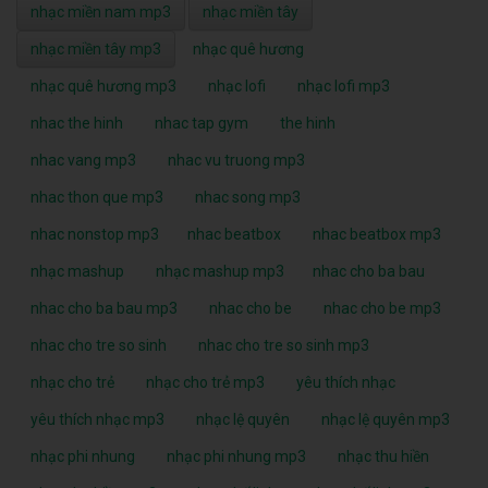
nhạc miền nam mp3
nhạc miền tây
nhạc miền tây mp3
nhạc quê hương
nhạc quê hương mp3
nhạc lofi
nhạc lofi mp3
nhac the hinh
nhac tap gym
the hinh
nhac vang mp3
nhac vu truong mp3
nhac thon que mp3
nhac song mp3
nhac nonstop mp3
nhac beatbox
nhac beatbox mp3
nhạc mashup
nhạc mashup mp3
nhac cho ba bau
nhac cho ba bau mp3
nhac cho be
nhac cho be mp3
nhac cho tre so sinh
nhac cho tre so sinh mp3
nhạc cho trẻ
nhạc cho trẻ mp3
yêu thích nhạc
yêu thích nhạc mp3
nhạc lệ quyên
nhạc lệ quyên mp3
nhạc phi nhung
nhạc phi nhung mp3
nhạc thu hiền