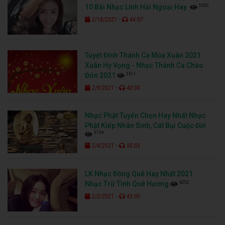
5585
10 Bài Nhạc Lính Hải Ngoại Hay
-
2/18/2021
44:07
Tuyệt Đỉnh Thánh Ca Mùa Xuân 2021
Xuân Hy Vọng - Nhạc Thánh Ca Chào
3611
Đón 2021
-
2/9/2021
40:00
Nhạc Phật Tuyển Chọn Hay Nhất Nhạc
Phật Kiếp Nhân Sinh, Cát Bụi Cuộc Đời
3739
-
2/4/2021
50:03
LK Nhạc Đồng Quê Hay Nhất 2021
4252
Nhạc Trữ Tình Quê Hương
-
2/2/2021
43:00