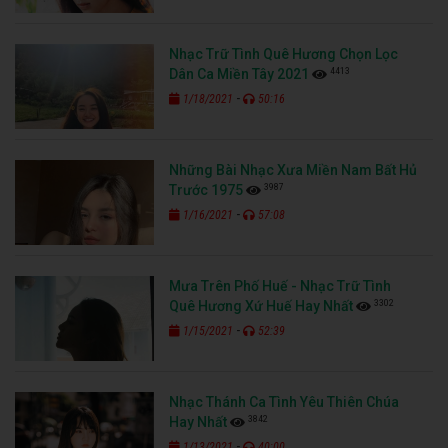
Nhạc Trữ Tình Quê Hương Chọn Lọc
4413
Dân Ca Miền Tây 2021
-
1/18/2021
50:16
Những Bài Nhạc Xưa Miền Nam Bất Hủ
3987
Trước 1975
-
1/16/2021
57:08
Mưa Trên Phố Huế - Nhạc Trữ Tình
3302
Quê Hương Xứ Huế Hay Nhất
-
1/15/2021
52:39
Nhạc Thánh Ca Tình Yêu Thiên Chúa
3842
Hay Nhất
-
1/13/2021
40:00