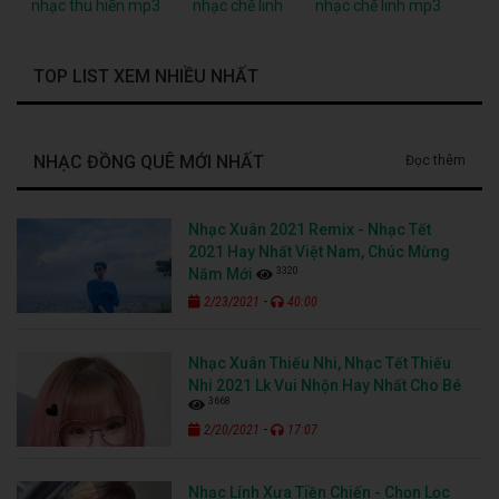
nhạc thu hiền mp3
nhạc chế linh
nhạc chế linh mp3
TOP LIST XEM NHIỀU NHẤT
NHẠC ĐỒNG QUÊ MỚI NHẤT
Đọc thêm
Nhạc Xuân 2021 Remix - Nhạc Tết
2021 Hay Nhất Việt Nam, Chúc Mừng
3320
Năm Mới
-
2/23/2021
40:00
Nhạc Xuân Thiếu Nhi, Nhạc Tết Thiếu
Nhi 2021 Lk Vui Nhộn Hay Nhất Cho Bé
3668
-
2/20/2021
17:07
Nhạc Lính Xưa Tiền Chiến - Chọn Lọc