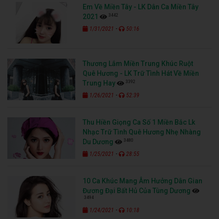
Em Về Miền Tây - LK Dân Ca Miền Tây
3442
2021
-
1/31/2021
50:16
Thương Lắm Miền Trung Khúc Ruột
Quê Hương - LK Trữ Tình Hát Về Miền
3392
Trung Hay
-
1/26/2021
52:39
Thu Hiền Giọng Ca Số 1 Miền Bắc Lk
Nhạc Trữ Tình Quê Hương Nhẹ Nhàng
3480
Du Dương
-
1/25/2021
28:55
10 Ca Khúc Mang Âm Hưởng Dân Gian
Đương Đại Bất Hủ Của Tùng Dương
3494
-
1/24/2021
10:18