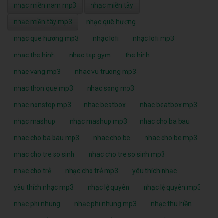
nhạc miền nam mp3
nhạc miền tây
nhạc miền tây mp3
nhạc quê hương
nhạc quê hương mp3
nhạc lofi
nhạc lofi mp3
nhac the hinh
nhac tap gym
the hinh
nhac vang mp3
nhac vu truong mp3
nhac thon que mp3
nhac song mp3
nhac nonstop mp3
nhac beatbox
nhac beatbox mp3
nhạc mashup
nhạc mashup mp3
nhac cho ba bau
nhac cho ba bau mp3
nhac cho be
nhac cho be mp3
nhac cho tre so sinh
nhac cho tre so sinh mp3
nhạc cho trẻ
nhạc cho trẻ mp3
yêu thích nhạc
yêu thích nhạc mp3
nhạc lệ quyên
nhạc lệ quyên mp3
nhạc phi nhung
nhạc phi nhung mp3
nhạc thu hiền