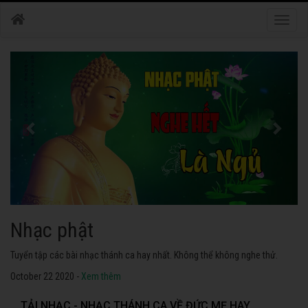
Toggle
naviga
Nhạc phật
Tuyển tập các bài nhạc thánh ca hay nhất. Không thể không nghe thử.
October 22 2020 -
Xem thêm
TẢI NHẠC - NHẠC THÁNH CA VỀ ĐỨC MẸ HAY