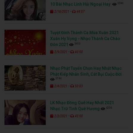
5590
10 Bài Nhạc Lính Hải Ngoại Hay
-
2/18/2021
44:07
Tuyệt Đỉnh Thánh Ca Mùa Xuân 2021
Xuân Hy Vọng - Nhạc Thánh Ca Chào
3613
Đón 2021
-
2/9/2021
40:00
Nhạc Phật Tuyển Chọn Hay Nhất Nhạc
Phật Kiếp Nhân Sinh, Cát Bụi Cuộc Đời
3744
-
2/4/2021
50:03
LK Nhạc Đồng Quê Hay Nhất 2021
4256
Nhạc Trữ Tình Quê Hương
-
2/2/2021
43:00