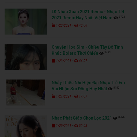
LK Nhạc Xuân 2021 Remix - Nhạc Tết
3722
2021 Remix Hay Nhất Việt Nam
-
1/23/2021
40:00
Chuyện Hoa Sim - Chiều Tây Đô Tình
3793
Khúc Bolero Thời Chiến
-
1/23/2021
44:07
Nhảy Thiếu Nhi Hiện Đại Nhạc Trẻ Em
5150
Vui Nhộn Sôi Động Hay Nhất
-
1/21/2021
17:07
3956
Nhạc Phật Giáo Chọn Lọc 2021
-
1/20/2021
50:03