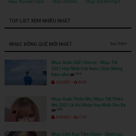
nhạc thu hiền mp3
nhạc chế linh
nhạc chế linh mp3
TOP LIST XEM NHIỀU NHẤT
NHẠC ĐỒNG QUÊ MỚI NHẤT
Đọc thêm
Nhạc Xuân 2021 Remix - Nhạc Tết
2021 Hay Nhất Việt Nam, Chúc Mừng
3318
Năm Mới
-
2/23/2021
40:00
Nhạc Xuân Thiếu Nhi, Nhạc Tết Thiếu
Nhi 2021 Lk Vui Nhộn Hay Nhất Cho Bé
3662
-
2/20/2021
17:07
Nhạc Lính Xưa Tiền Chiến - Chọn Lọc