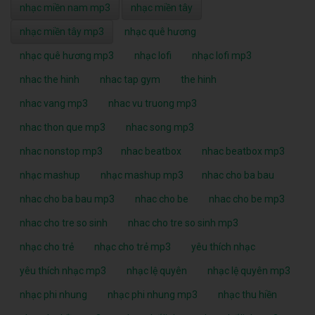
nhạc miền nam mp3
nhạc miền tây
nhạc miền tây mp3
nhạc quê hương
nhạc quê hương mp3
nhạc lofi
nhạc lofi mp3
nhac the hinh
nhac tap gym
the hinh
nhac vang mp3
nhac vu truong mp3
nhac thon que mp3
nhac song mp3
nhac nonstop mp3
nhac beatbox
nhac beatbox mp3
nhạc mashup
nhạc mashup mp3
nhac cho ba bau
nhac cho ba bau mp3
nhac cho be
nhac cho be mp3
nhac cho tre so sinh
nhac cho tre so sinh mp3
nhạc cho trẻ
nhạc cho trẻ mp3
yêu thích nhạc
yêu thích nhạc mp3
nhạc lệ quyên
nhạc lệ quyên mp3
nhạc phi nhung
nhạc phi nhung mp3
nhạc thu hiền