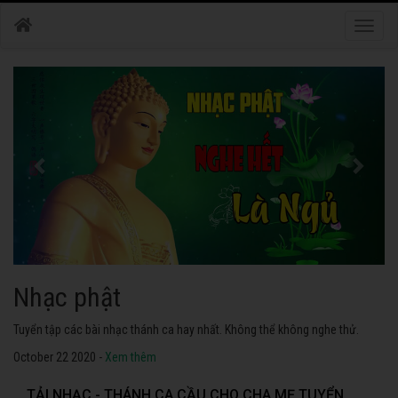
Toggle
naviga
Nhạc phật
Tuyển tập các bài nhạc thánh ca hay nhất. Không thể không nghe thử.
October 22 2020 -
Xem thêm
TẢI NHẠC - THÁNH CA CẦU CHO CHA MẸ TUYỂN