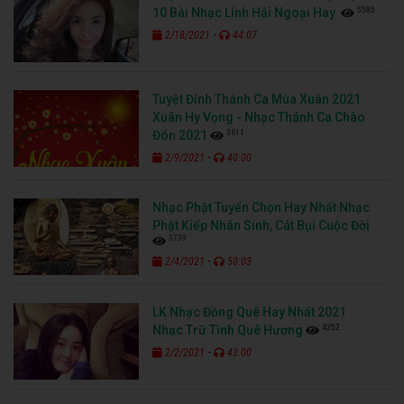
5585
10 Bài Nhạc Lính Hải Ngoại Hay
-
2/18/2021
44:07
Tuyệt Đỉnh Thánh Ca Mùa Xuân 2021
Xuân Hy Vọng - Nhạc Thánh Ca Chào
3611
Đón 2021
-
2/9/2021
40:00
Nhạc Phật Tuyển Chọn Hay Nhất Nhạc
Phật Kiếp Nhân Sinh, Cát Bụi Cuộc Đời
3739
-
2/4/2021
50:03
LK Nhạc Đồng Quê Hay Nhất 2021
4252
Nhạc Trữ Tình Quê Hương
-
2/2/2021
43:00