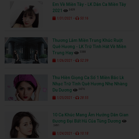
Em Về Miền Tây - LK Dân Ca Miền Tây
3439
2021
-
1/31/2021
50:16
Thương Lắm Miền Trung Khúc Ruột
Quê Hương - LK Trữ Tình Hát Về Miền
3388
Trung Hay
-
1/26/2021
52:39
Thu Hiền Giọng Ca Số 1 Miền Bắc Lk
Nhạc Trữ Tình Quê Hương Nhẹ Nhàng
3476
Du Dương
-
1/25/2021
28:55
10 Ca Khúc Mang Âm Hưởng Dân Gian
Đương Đại Bất Hủ Của Tùng Dương
3491
-
1/24/2021
10:18