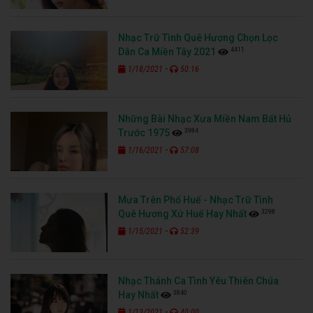
Nhạc Trữ Tình Quê Hương Chọn Lọc
4411
Dân Ca Miền Tây 2021
-
1/18/2021
50:16
Những Bài Nhạc Xưa Miền Nam Bất Hủ
3984
Trước 1975
-
1/16/2021
57:08
Mưa Trên Phố Huế - Nhạc Trữ Tình
3298
Quê Hương Xứ Huế Hay Nhất
-
1/15/2021
52:39
Nhạc Thánh Ca Tình Yêu Thiên Chúa
3840
Hay Nhất
-
1/13/2021
40:00