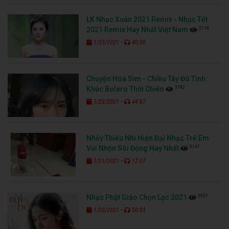
LK Nhạc Xuân 2021 Remix - Nhạc Tết
3718
2021 Remix Hay Nhất Việt Nam
-
1/23/2021
40:00
Chuyện Hoa Sim - Chiều Tây Đô Tình
3792
Khúc Bolero Thời Chiến
-
1/23/2021
44:07
Nhảy Thiếu Nhi Hiện Đại Nhạc Trẻ Em
5147
Vui Nhộn Sôi Động Hay Nhất
-
1/21/2021
17:07
3951
Nhạc Phật Giáo Chọn Lọc 2021
-
1/20/2021
50:03