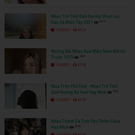
Nhạc Trữ Tình Quê Hương Chọn Lọc
4413
Dân Ca Miền Tây 2021
-
1/18/2021
50:16
Những Bài Nhạc Xưa Miền Nam Bất Hủ
3987
Trước 1975
-
1/16/2021
57:08
Mưa Trên Phố Huế - Nhạc Trữ Tình
3302
Quê Hương Xứ Huế Hay Nhất
-
1/15/2021
52:39
Nhạc Thánh Ca Tình Yêu Thiên Chúa
3842
Hay Nhất
-
1/13/2021
40:00