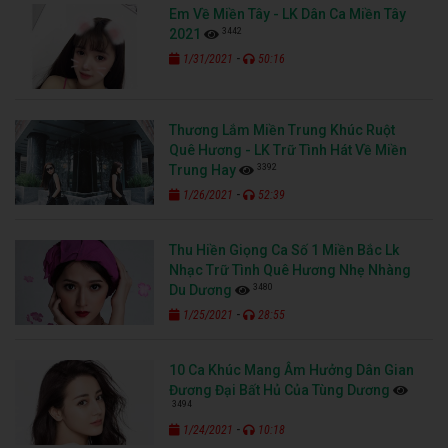
Em Về Miền Tây - LK Dân Ca Miền Tây
3442
2021
-
1/31/2021
50:16
Thương Lắm Miền Trung Khúc Ruột
Quê Hương - LK Trữ Tình Hát Về Miền
3392
Trung Hay
-
1/26/2021
52:39
Thu Hiền Giọng Ca Số 1 Miền Bắc Lk
Nhạc Trữ Tình Quê Hương Nhẹ Nhàng
3480
Du Dương
-
1/25/2021
28:55
10 Ca Khúc Mang Âm Hưởng Dân Gian
Đương Đại Bất Hủ Của Tùng Dương
3494
-
1/24/2021
10:18