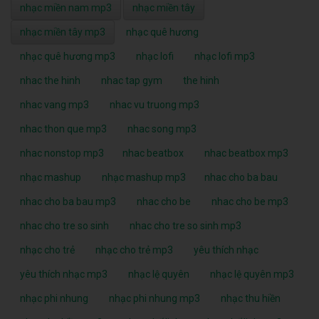
nhạc miền nam mp3
nhạc miền tây
nhạc miền tây mp3
nhạc quê hương
nhạc quê hương mp3
nhạc lofi
nhạc lofi mp3
nhac the hinh
nhac tap gym
the hinh
nhac vang mp3
nhac vu truong mp3
nhac thon que mp3
nhac song mp3
nhac nonstop mp3
nhac beatbox
nhac beatbox mp3
nhạc mashup
nhạc mashup mp3
nhac cho ba bau
nhac cho ba bau mp3
nhac cho be
nhac cho be mp3
nhac cho tre so sinh
nhac cho tre so sinh mp3
nhạc cho trẻ
nhạc cho trẻ mp3
yêu thích nhạc
yêu thích nhạc mp3
nhạc lệ quyên
nhạc lệ quyên mp3
nhạc phi nhung
nhạc phi nhung mp3
nhạc thu hiền