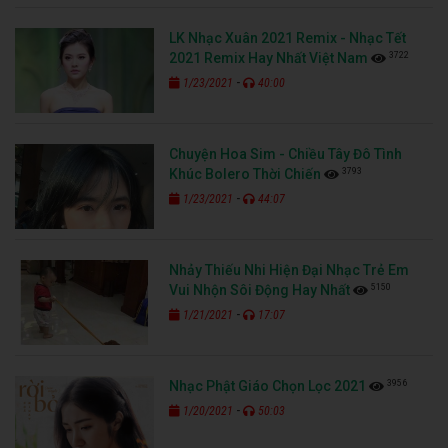
LK Nhạc Xuân 2021 Remix - Nhạc Tết
3722
2021 Remix Hay Nhất Việt Nam
-
1/23/2021
40:00
Chuyện Hoa Sim - Chiều Tây Đô Tình
3793
Khúc Bolero Thời Chiến
-
1/23/2021
44:07
Nhảy Thiếu Nhi Hiện Đại Nhạc Trẻ Em
5150
Vui Nhộn Sôi Động Hay Nhất
-
1/21/2021
17:07
3956
Nhạc Phật Giáo Chọn Lọc 2021
-
1/20/2021
50:03