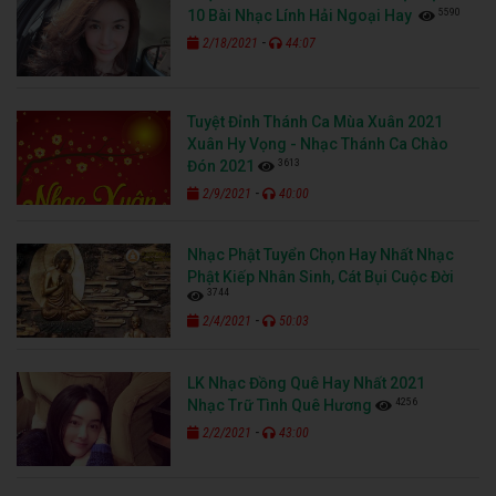
5590
10 Bài Nhạc Lính Hải Ngoại Hay
-
2/18/2021
44:07
Tuyệt Đỉnh Thánh Ca Mùa Xuân 2021
Xuân Hy Vọng - Nhạc Thánh Ca Chào
3613
Đón 2021
-
2/9/2021
40:00
Nhạc Phật Tuyển Chọn Hay Nhất Nhạc
Phật Kiếp Nhân Sinh, Cát Bụi Cuộc Đời
3744
-
2/4/2021
50:03
LK Nhạc Đồng Quê Hay Nhất 2021
4256
Nhạc Trữ Tình Quê Hương
-
2/2/2021
43:00