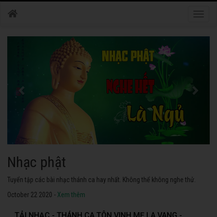
Toggle
naviga
Nhạc phật
Tuyển tập các bài nhạc thánh ca hay nhất. Không thể không nghe thử.
October 22 2020 -
Xem thêm
TẢI NHẠC - THÁNH CA TÔN VINH MẸ LA VANG -