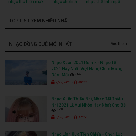
nhạc thu hiền mp3
nhạc chế linh
nhạc chế linh mp3
TOP LIST XEM NHIỀU NHẤT
NHẠC ĐỒNG QUÊ MỚI NHẤT
Đọc thêm
Nhạc Xuân 2021 Remix - Nhạc Tết
2021 Hay Nhất Việt Nam, Chúc Mừng
3320
Năm Mới
-
2/23/2021
40:00
Nhạc Xuân Thiếu Nhi, Nhạc Tết Thiếu
Nhi 2021 Lk Vui Nhộn Hay Nhất Cho Bé
3668
-
2/20/2021
17:07
Nhạc Lính Xưa Tiền Chiến - Chọn Lọc