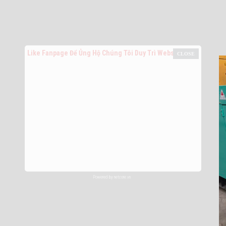
Like Fanpage Để Ủng Hộ Chúng Tôi Duy Trì Website
Powered by
netcore.vn