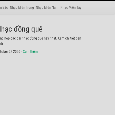
n Bắc
Nhạc Miền Trung
Nhạc Miền Nam
Nhạc Miền Tây
hạc phật
yển tập các bài nhạc thánh ca hay nhất. Không thể không
he thử.
tober 22 2020 -
Xem thêm