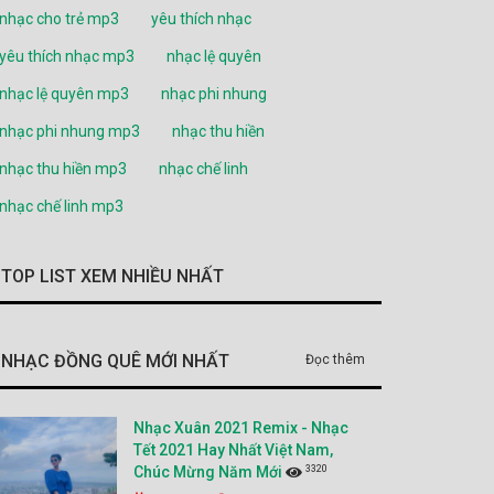
nhạc cho trẻ mp3
yêu thích nhạc
yêu thích nhạc mp3
nhạc lệ quyên
nhạc lệ quyên mp3
nhạc phi nhung
nhạc phi nhung mp3
nhạc thu hiền
nhạc thu hiền mp3
nhạc chế linh
nhạc chế linh mp3
TOP LIST XEM NHIỀU NHẤT
NHẠC ĐỒNG QUÊ MỚI NHẤT
Đọc thêm
Nhạc Xuân 2021 Remix - Nhạc
Tết 2021 Hay Nhất Việt Nam,
3320
Chúc Mừng Năm Mới