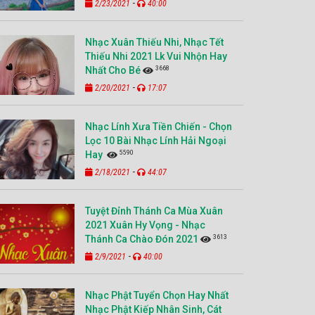
-
2/23/2021
40:00
Nhạc Xuân Thiếu Nhi, Nhạc Tết
Thiếu Nhi 2021 Lk Vui Nhộn Hay
3668
Nhất Cho Bé
-
2/20/2021
17:07
Nhạc Lính Xưa Tiền Chiến - Chọn
Lọc 10 Bài Nhạc Lính Hải Ngoại
5590
Hay
-
2/18/2021
44:07
Tuyệt Đỉnh Thánh Ca Mùa Xuân
2021 Xuân Hy Vọng - Nhạc
3613
Thánh Ca Chào Đón 2021
-
2/9/2021
40:00
Nhạc Phật Tuyển Chọn Hay Nhất
Nhạc Phật Kiếp Nhân Sinh, Cát