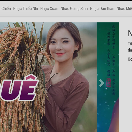
i Chiến
Nhạc Thiếu Nhi
Nhạc Xuân
Nhạc Giáng Sinh
Nhạc Dân Gian
Nhạc Miề
N
Tu
ng
Oc