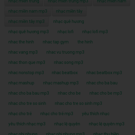
nhạc miền trung
nhạc miền trung mp3
nhạc miền nam
nhạc miền nam mp3
nhạc miền tây
nhạc miền tây mp3
nhạc quê hương
nhạc quê hương mp3
nhạc lofi
nhạc lofi mp3
nhac the hinh
nhac tap gym
the hinh
nhac vang mp3
nhac vu truong mp3
nhac thon que mp3
nhac song mp3
nhac nonstop mp3
nhac beatbox
nhac beatbox mp3
nhạc mashup
nhạc mashup mp3
nhac cho ba bau
nhac cho ba bau mp3
nhac cho be
nhac cho be mp3
nhac cho tre so sinh
nhac cho tre so sinh mp3
nhạc cho trẻ
nhạc cho trẻ mp3
yêu thích nhạc
yêu thích nhạc mp3
nhạc lệ quyên
nhạc lệ quyên mp3
nhạc phi nhung
nhạc phi nhung mp3
nhạc thu hiền