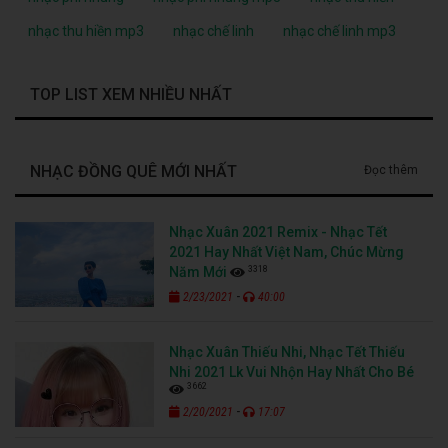
nhạc thu hiền mp3
nhạc chế linh
nhạc chế linh mp3
TOP LIST XEM NHIỀU NHẤT
NHẠC ĐỒNG QUÊ MỚI NHẤT
Đọc thêm
Nhạc Xuân 2021 Remix - Nhạc Tết
2021 Hay Nhất Việt Nam, Chúc Mừng
3318
Năm Mới
-
2/23/2021
40:00
Nhạc Xuân Thiếu Nhi, Nhạc Tết Thiếu
Nhi 2021 Lk Vui Nhộn Hay Nhất Cho Bé
3662
-
2/20/2021
17:07