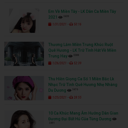
Em Về Miền Tây - LK Dân Ca Miền Tây
3439
2021
-
1/31/2021
50:16
Thương Lắm Miền Trung Khúc Ruột
Quê Hương - LK Trữ Tình Hát Về Miền
3388
Trung Hay
-
1/26/2021
52:39
Thu Hiền Giọng Ca Số 1 Miền Bắc Lk
Nhạc Trữ Tình Quê Hương Nhẹ Nhàng
3476
Du Dương
-
1/25/2021
28:55
10 Ca Khúc Mang Âm Hưởng Dân Gian
Đương Đại Bất Hủ Của Tùng Dương
3491