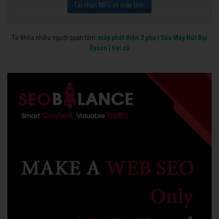
Tải nhạc MP3 về máy tính.
Từ khóa nhiều người quan tâm:
máy phát điện 3 pha
|
Sửa Máy Hút Bụi
Dyson
|
tivi cũ