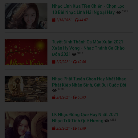
Nhạc Lính Xưa Tiền Chiến - Chọn Lọc
5585
10 Bài Nhạc Lính Hải Ngoại Hay
-
2/18/2021
44:07
Tuyệt Đỉnh Thánh Ca Mùa Xuân 2021
Xuân Hy Vọng - Nhạc Thánh Ca Chào
3611
Đón 2021
-
2/9/2021
40:00
Nhạc Phật Tuyển Chọn Hay Nhất Nhạc
Phật Kiếp Nhân Sinh, Cát Bụi Cuộc Đời
3739
-
2/4/2021
50:03
LK Nhạc Đồng Quê Hay Nhất 2021
4252
Nhạc Trữ Tình Quê Hương
-
2/2/2021
43:00