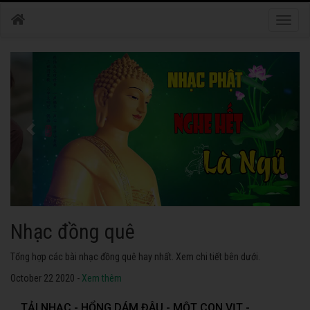
Toggle
naviga
Nhạc phật
Tuyển tập các bài nhạc thánh ca hay nhất. Không thể không nghe thử.
October 22 2020 -
Xem thêm
TẢI NHẠC - HỔNG DÁM ĐÂU - MỘT CON VỊT -