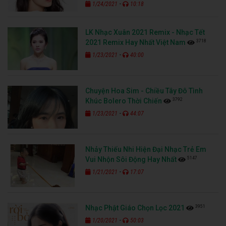
-
1/24/2021
10:18
LK Nhạc Xuân 2021 Remix - Nhạc Tết
3718
2021 Remix Hay Nhất Việt Nam
-
1/23/2021
40:00
Chuyện Hoa Sim - Chiều Tây Đô Tình
3792
Khúc Bolero Thời Chiến
-
1/23/2021
44:07
Nhảy Thiếu Nhi Hiện Đại Nhạc Trẻ Em
5147
Vui Nhộn Sôi Động Hay Nhất
-
1/21/2021
17:07
3951
Nhạc Phật Giáo Chọn Lọc 2021
-
1/20/2021
50:03