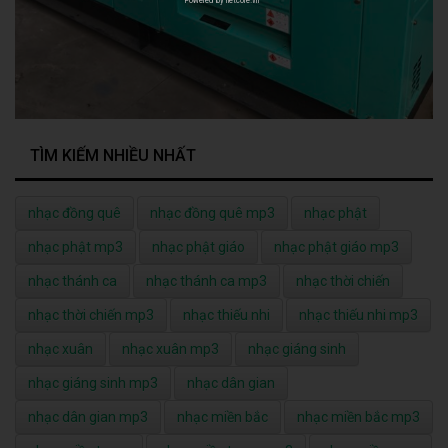
TÌM KIẾM NHIỀU NHẤT
nhạc đồng quê
nhạc đồng quê mp3
nhạc phật
nhạc phật mp3
nhạc phật giáo
nhạc phật giáo mp3
nhạc thánh ca
nhạc thánh ca mp3
nhạc thời chiến
nhạc thời chiến mp3
nhạc thiếu nhi
nhạc thiếu nhi mp3
nhạc xuân
nhạc xuân mp3
nhạc giáng sinh
nhạc giáng sinh mp3
nhạc dân gian
nhạc dân gian mp3
nhạc miền bắc
nhạc miền bắc mp3