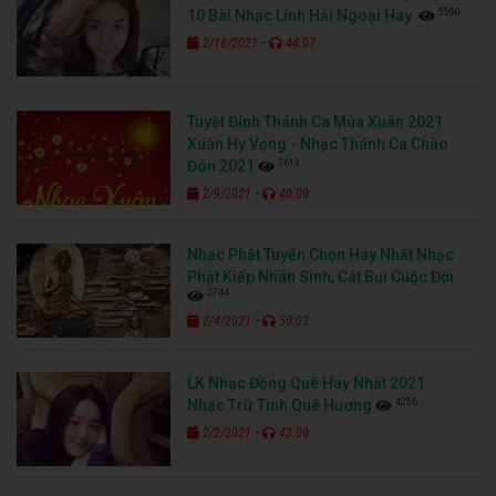
5590
10 Bài Nhạc Lính Hải Ngoại Hay
-
2/18/2021
44:07
Tuyệt Đỉnh Thánh Ca Mùa Xuân 2021
Xuân Hy Vọng - Nhạc Thánh Ca Chào
3613
Đón 2021
-
2/9/2021
40:00
Nhạc Phật Tuyển Chọn Hay Nhất Nhạc
Phật Kiếp Nhân Sinh, Cát Bụi Cuộc Đời
3744
-
2/4/2021
50:03
LK Nhạc Đồng Quê Hay Nhất 2021
4256
Nhạc Trữ Tình Quê Hương
-
2/2/2021
43:00