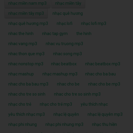
nhạc miền nam mp3
nhạc miền tây
nhạc miền tây mp3
nhạc quê hương
nhạc quê hương mp3
nhạc lofi
nhạc lofi mp3
nhac the hinh
nhac tap gym
the hinh
nhac vang mp3
nhac vu truong mp3
nhac thon que mp3
nhac song mp3
nhac nonstop mp3
nhac beatbox
nhac beatbox mp3
nhạc mashup
nhạc mashup mp3
nhac cho ba bau
nhac cho ba bau mp3
nhac cho be
nhac cho be mp3
nhac cho tre so sinh
nhac cho tre so sinh mp3
nhạc cho trẻ
nhạc cho trẻ mp3
yêu thích nhạc
yêu thích nhạc mp3
nhạc lệ quyên
nhạc lệ quyên mp3
nhạc phi nhung
nhạc phi nhung mp3
nhạc thu hiền