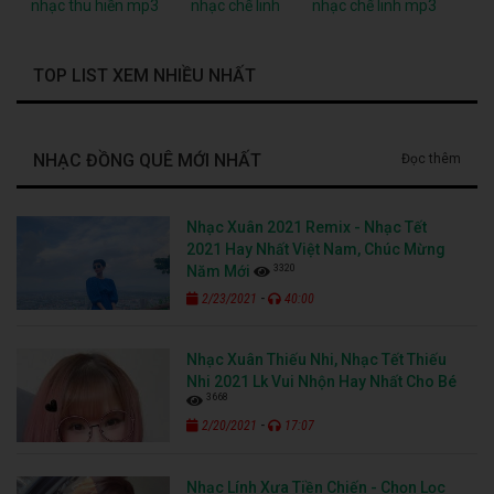
nhạc thu hiền mp3
nhạc chế linh
nhạc chế linh mp3
TOP LIST XEM NHIỀU NHẤT
NHẠC ĐỒNG QUÊ MỚI NHẤT
Đọc thêm
Nhạc Xuân 2021 Remix - Nhạc Tết
2021 Hay Nhất Việt Nam, Chúc Mừng
3320
Năm Mới
-
2/23/2021
40:00
Nhạc Xuân Thiếu Nhi, Nhạc Tết Thiếu
Nhi 2021 Lk Vui Nhộn Hay Nhất Cho Bé
3668
-
2/20/2021
17:07
Nhạc Lính Xưa Tiền Chiến - Chọn Lọc