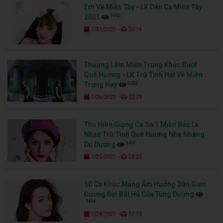
Em Về Miền Tây - LK Dân Ca Miền Tây
3442
2021
-
1/31/2021
50:16
Thương Lắm Miền Trung Khúc Ruột
Quê Hương - LK Trữ Tình Hát Về Miền
3392
Trung Hay
-
1/26/2021
52:39
Thu Hiền Giọng Ca Số 1 Miền Bắc Lk
Nhạc Trữ Tình Quê Hương Nhẹ Nhàng
3480
Du Dương
-
1/25/2021
28:55
10 Ca Khúc Mang Âm Hưởng Dân Gian
Đương Đại Bất Hủ Của Tùng Dương
3494
-
1/24/2021
10:18