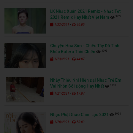
LK Nhạc Xuân 2021 Remix - Nhạc Tết
3722
2021 Remix Hay Nhất Việt Nam
-
1/23/2021
40:00
Chuyện Hoa Sim - Chiều Tây Đô Tình
3793
Khúc Bolero Thời Chiến
-
1/23/2021
44:07
Nhảy Thiếu Nhi Hiện Đại Nhạc Trẻ Em
5150
Vui Nhộn Sôi Động Hay Nhất
-
1/21/2021
17:07
3956
Nhạc Phật Giáo Chọn Lọc 2021
-
1/20/2021
50:03