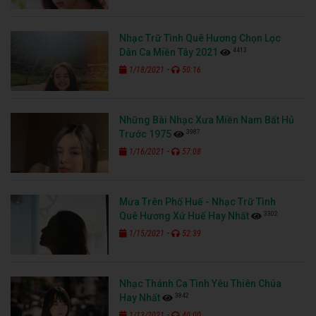
Nhạc Trữ Tình Quê Hương Chọn Lọc
4413
Dân Ca Miền Tây 2021
-
1/18/2021
50:16
Những Bài Nhạc Xưa Miền Nam Bất Hủ
3987
Trước 1975
-
1/16/2021
57:08
Mưa Trên Phố Huế - Nhạc Trữ Tình
3302
Quê Hương Xứ Huế Hay Nhất
-
1/15/2021
52:39
Nhạc Thánh Ca Tình Yêu Thiên Chúa
3842
Hay Nhất
-
1/13/2021
40:00