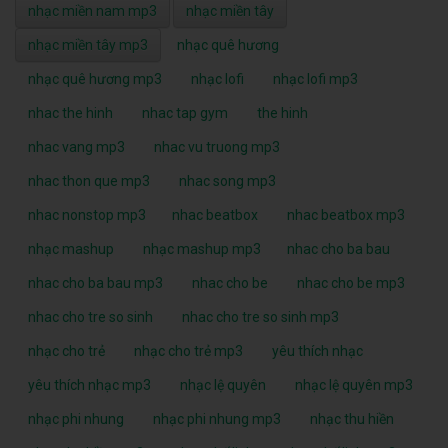
nhạc miền nam mp3
nhạc miền tây
nhạc miền tây mp3
nhạc quê hương
nhạc quê hương mp3
nhạc lofi
nhạc lofi mp3
nhac the hinh
nhac tap gym
the hinh
nhac vang mp3
nhac vu truong mp3
nhac thon que mp3
nhac song mp3
nhac nonstop mp3
nhac beatbox
nhac beatbox mp3
nhạc mashup
nhạc mashup mp3
nhac cho ba bau
nhac cho ba bau mp3
nhac cho be
nhac cho be mp3
nhac cho tre so sinh
nhac cho tre so sinh mp3
nhạc cho trẻ
nhạc cho trẻ mp3
yêu thích nhạc
yêu thích nhạc mp3
nhạc lệ quyên
nhạc lệ quyên mp3
nhạc phi nhung
nhạc phi nhung mp3
nhạc thu hiền