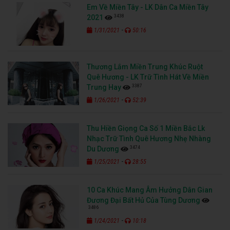
Em Về Miền Tây - LK Dân Ca Miền Tây
3438
2021
-
1/31/2021
50:16
Thương Lắm Miền Trung Khúc Ruột
Quê Hương - LK Trữ Tình Hát Về Miền
3387
Trung Hay
-
1/26/2021
52:39
Thu Hiền Giọng Ca Số 1 Miền Bắc Lk
Nhạc Trữ Tình Quê Hương Nhẹ Nhàng
3474
Du Dương
-
1/25/2021
28:55
10 Ca Khúc Mang Âm Hưởng Dân Gian
Đương Đại Bất Hủ Của Tùng Dương
3486
-
1/24/2021
10:18