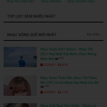
nhạc thu hiền mp3
nhạc chế linh
nhạc chế linh mp3
TOP LIST XEM NHIỀU NHẤT
NHẠC ĐỒNG QUÊ MỚI NHẤT
Đọc thêm
Nhạc Xuân 2021 Remix - Nhạc Tết
2021 Hay Nhất Việt Nam, Chúc Mừng
3315
Năm Mới
-
2/23/2021
40:00
Nhạc Xuân Thiếu Nhi, Nhạc Tết Thiếu
Nhi 2021 Lk Vui Nhộn Hay Nhất Cho Bé
3661
-
2/20/2021
17:07
Nhạc Lính Xưa Tiền Chiến - Chọn Lọc