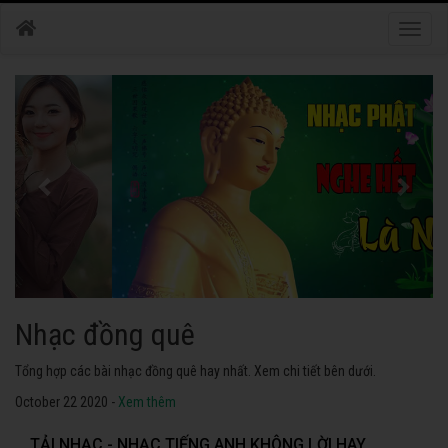
Toggle
naviga
Nhạc phật
Tuyển tập các bài nhạc thánh ca hay nhất. Không thể không nghe thử.
October 22 2020 -
Xem thêm
TẢI NHẠC - NHẠC TIẾNG ANH KHÔNG LỜI HAY