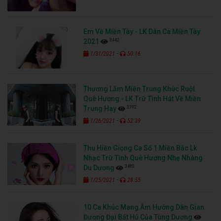
Em Về Miền Tây - LK Dân Ca Miền Tây
3442
2021
-
1/31/2021
50:16
Thương Lắm Miền Trung Khúc Ruột
Quê Hương - LK Trữ Tình Hát Về Miền
3392
Trung Hay
-
1/26/2021
52:39
Thu Hiền Giọng Ca Số 1 Miền Bắc Lk
Nhạc Trữ Tình Quê Hương Nhẹ Nhàng
3480
Du Dương
-
1/25/2021
28:55
10 Ca Khúc Mang Âm Hưởng Dân Gian
Đương Đại Bất Hủ Của Tùng Dương