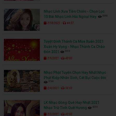
Nhạc Lính Xưa Tiền Chiến - Chọn Lọc
5590
10 Bài Nhạc Lính Hải Ngoại Hay
-
2/18/2021
44:07
Tuyệt Đỉnh Thánh Ca Mùa Xuân 2021
Xuân Hy Vọng - Nhạc Thánh Ca Chào
3613
Đón 2021
-
2/9/2021
40:00
Nhạc Phật Tuyển Chọn Hay Nhất Nhạc
Phật Kiếp Nhân Sinh, Cát Bụi Cuộc Đời
3744
-
2/4/2021
50:03
LK Nhạc Đồng Quê Hay Nhất 2021
4256
Nhạc Trữ Tình Quê Hương
-
2/2/2021
43:00