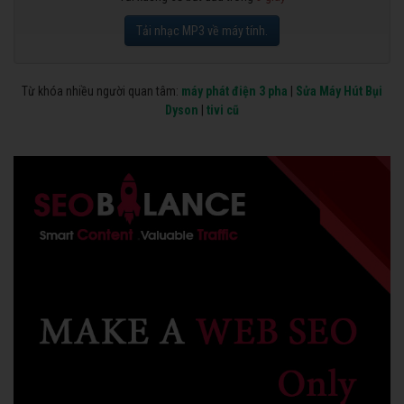
Tải nhạc MP3 về máy tính.
Từ khóa nhiều người quan tâm:
máy phát điện 3 pha
|
Sửa Máy Hút Bụi
Dyson
|
tivi cũ