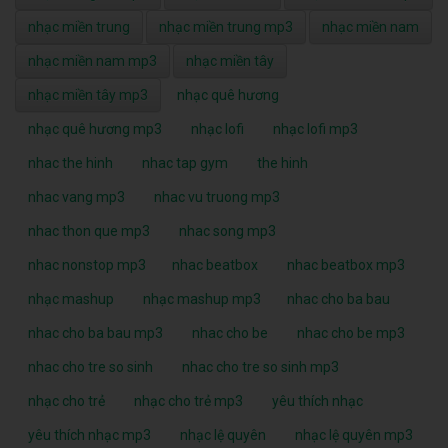
nhạc miền trung
nhạc miền trung mp3
nhạc miền nam
nhạc miền nam mp3
nhạc miền tây
nhạc miền tây mp3
nhạc quê hương
nhạc quê hương mp3
nhạc lofi
nhạc lofi mp3
nhac the hinh
nhac tap gym
the hinh
nhac vang mp3
nhac vu truong mp3
nhac thon que mp3
nhac song mp3
nhac nonstop mp3
nhac beatbox
nhac beatbox mp3
nhạc mashup
nhạc mashup mp3
nhac cho ba bau
nhac cho ba bau mp3
nhac cho be
nhac cho be mp3
nhac cho tre so sinh
nhac cho tre so sinh mp3
nhạc cho trẻ
nhạc cho trẻ mp3
yêu thích nhạc
yêu thích nhạc mp3
nhạc lệ quyên
nhạc lệ quyên mp3