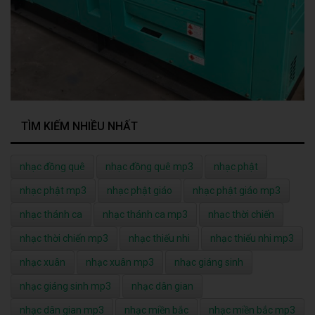
TÌM KIẾM NHIỀU NHẤT
nhạc đồng quê
nhạc đồng quê mp3
nhạc phật
nhạc phật mp3
nhạc phật giáo
nhạc phật giáo mp3
nhạc thánh ca
nhạc thánh ca mp3
nhạc thời chiến
nhạc thời chiến mp3
nhạc thiếu nhi
nhạc thiếu nhi mp3
nhạc xuân
nhạc xuân mp3
nhạc giáng sinh
nhạc giáng sinh mp3
nhạc dân gian
nhạc dân gian mp3
nhạc miền bắc
nhạc miền bắc mp3