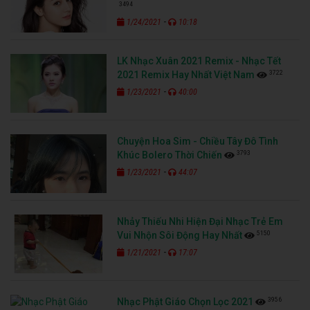
3494
-
1/24/2021
10:18
LK Nhạc Xuân 2021 Remix - Nhạc Tết
3722
2021 Remix Hay Nhất Việt Nam
-
1/23/2021
40:00
Chuyện Hoa Sim - Chiều Tây Đô Tình
3793
Khúc Bolero Thời Chiến
-
1/23/2021
44:07
Nhảy Thiếu Nhi Hiện Đại Nhạc Trẻ Em
5150
Vui Nhộn Sôi Động Hay Nhất
-
1/21/2021
17:07
3956
Nhạc Phật Giáo Chọn Lọc 2021