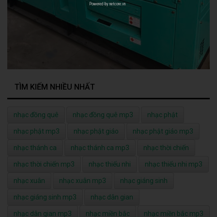
Powered by
netcore.vn
TÌM KIẾM NHIỀU NHẤT
nhạc đồng quê
nhạc đồng quê mp3
nhạc phật
nhạc phật mp3
nhạc phật giáo
nhạc phật giáo mp3
nhạc thánh ca
nhạc thánh ca mp3
nhạc thời chiến
nhạc thời chiến mp3
nhạc thiếu nhi
nhạc thiếu nhi mp3
nhạc xuân
nhạc xuân mp3
nhạc giáng sinh
nhạc giáng sinh mp3
nhạc dân gian
nhạc dân gian mp3
nhạc miền bắc
nhạc miền bắc mp3