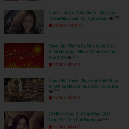
Nhạc Lính Xưa Tiền Chiến - Chọn Lọc
5585
10 Bài Nhạc Lính Hải Ngoại Hay
-
2/18/2021
44:07
Tuyệt Đỉnh Thánh Ca Mùa Xuân 2021
Xuân Hy Vọng - Nhạc Thánh Ca Chào
3611
Đón 2021
-
2/9/2021
40:00
Nhạc Phật Tuyển Chọn Hay Nhất Nhạc
Phật Kiếp Nhân Sinh, Cát Bụi Cuộc Đời
3739
-
2/4/2021
50:03
LK Nhạc Đồng Quê Hay Nhất 2021
4252
Nhạc Trữ Tình Quê Hương
-
2/2/2021
43:00