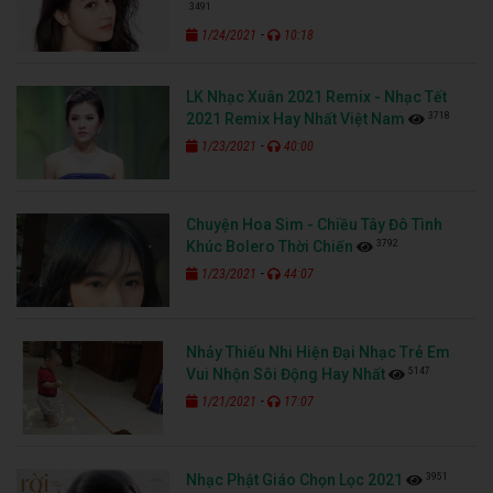
3491
-
1/24/2021
10:18
LK Nhạc Xuân 2021 Remix - Nhạc Tết
3718
2021 Remix Hay Nhất Việt Nam
-
1/23/2021
40:00
Chuyện Hoa Sim - Chiều Tây Đô Tình
3792
Khúc Bolero Thời Chiến
-
1/23/2021
44:07
Nhảy Thiếu Nhi Hiện Đại Nhạc Trẻ Em
5147
Vui Nhộn Sôi Động Hay Nhất
-
1/21/2021
17:07
3951
Nhạc Phật Giáo Chọn Lọc 2021