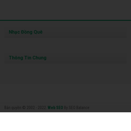
Nhạc Đồng Quê
Thông Tin Chung
Bản quyền © 2002 - 2022.
Web SEO
By SEO Balance