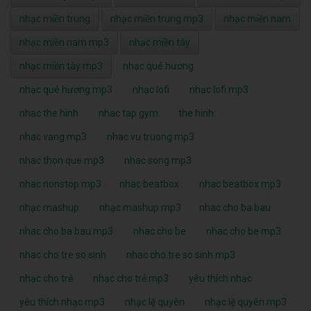
nhạc miền trung
nhạc miền trung mp3
nhạc miền nam
nhạc miền nam mp3
nhạc miền tây
nhạc miền tây mp3
nhạc quê hương
nhạc quê hương mp3
nhạc lofi
nhạc lofi mp3
nhac the hinh
nhac tap gym
the hinh
nhac vang mp3
nhac vu truong mp3
nhac thon que mp3
nhac song mp3
nhac nonstop mp3
nhac beatbox
nhac beatbox mp3
nhạc mashup
nhạc mashup mp3
nhac cho ba bau
nhac cho ba bau mp3
nhac cho be
nhac cho be mp3
nhac cho tre so sinh
nhac cho tre so sinh mp3
nhạc cho trẻ
nhạc cho trẻ mp3
yêu thích nhạc
yêu thích nhạc mp3
nhạc lệ quyên
nhạc lệ quyên mp3