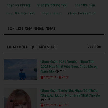
nhạc phi nhung
nhạc phi nhung mp3
nhạc thu hiền
nhạc thu hiền mp3
nhạc chế linh
nhạc chế linh mp3
TOP LIST XEM NHIỀU NHẤT
NHẠC ĐỒNG QUÊ MỚI NHẤT
Đọc thêm
Nhạc Xuân 2021 Remix - Nhạc Tết
2021 Hay Nhất Việt Nam, Chúc Mừng
3318
Năm Mới
-
2/23/2021
40:00
Nhạc Xuân Thiếu Nhi, Nhạc Tết Thiếu
Nhi 2021 Lk Vui Nhộn Hay Nhất Cho Bé
3662
-
2/20/2021
17:07