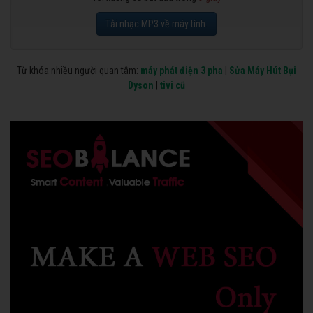
Tải nhạc MP3 về máy tính.
Từ khóa nhiều người quan tâm:
máy phát điện 3 pha
|
Sửa Máy Hút Bụi
Dyson
|
tivi cũ