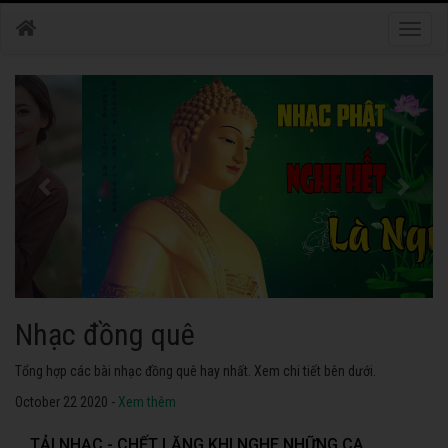
Toggle
naviga
Nhạc phật
Tuyển tập các bài nhạc thánh ca hay nhất. Không thể không nghe thử.
October 22 2020 -
Xem thêm
TẢI NHẠC - CHẾT LẶNG KHI NGHE NHỮNG CA