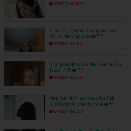
-
1/20/2021
50:03
Nhạc Trữ Tình Quê Hương Chọn Lọc
4411
Dân Ca Miền Tây 2021
-
1/18/2021
50:16
Những Bài Nhạc Xưa Miền Nam Bất Hủ
3984
Trước 1975
-
1/16/2021
57:08
Mưa Trên Phố Huế - Nhạc Trữ Tình
3298
Quê Hương Xứ Huế Hay Nhất
-
1/15/2021
52:39