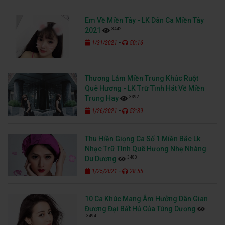
Em Về Miền Tây - LK Dân Ca Miền Tây
3442
2021
-
1/31/2021
50:16
Thương Lắm Miền Trung Khúc Ruột
Quê Hương - LK Trữ Tình Hát Về Miền
3392
Trung Hay
-
1/26/2021
52:39
Thu Hiền Giọng Ca Số 1 Miền Bắc Lk
Nhạc Trữ Tình Quê Hương Nhẹ Nhàng
3480
Du Dương
-
1/25/2021
28:55
10 Ca Khúc Mang Âm Hưởng Dân Gian
Đương Đại Bất Hủ Của Tùng Dương
3494