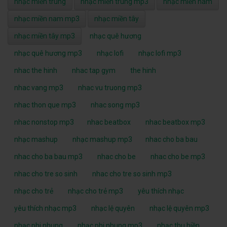
nhạc miền trung
nhạc miền trung mp3
nhạc miền nam
nhạc miền nam mp3
nhạc miền tây
nhạc miền tây mp3
nhạc quê hương
nhạc quê hương mp3
nhạc lofi
nhạc lofi mp3
nhac the hinh
nhac tap gym
the hinh
nhac vang mp3
nhac vu truong mp3
nhac thon que mp3
nhac song mp3
nhac nonstop mp3
nhac beatbox
nhac beatbox mp3
nhạc mashup
nhạc mashup mp3
nhac cho ba bau
nhac cho ba bau mp3
nhac cho be
nhac cho be mp3
nhac cho tre so sinh
nhac cho tre so sinh mp3
nhạc cho trẻ
nhạc cho trẻ mp3
yêu thích nhạc
yêu thích nhạc mp3
nhạc lệ quyên
nhạc lệ quyên mp3
nhạc phi nhung
nhạc phi nhung mp3
nhạc thu hiền