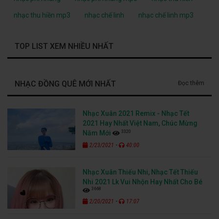
nhạc thu hiền mp3
nhạc chế linh
nhạc chế linh mp3
TOP LIST XEM NHIỀU NHẤT
NHẠC ĐỒNG QUÊ MỚI NHẤT
Đọc thêm
Nhạc Xuân 2021 Remix - Nhạc Tết
2021 Hay Nhất Việt Nam, Chúc Mừng
3320
Năm Mới
-
2/23/2021
40:00
Nhạc Xuân Thiếu Nhi, Nhạc Tết Thiếu
Nhi 2021 Lk Vui Nhộn Hay Nhất Cho Bé
3668
-
2/20/2021
17:07