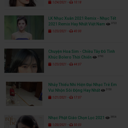
-
1/24/2021
10:18
LK Nhạc Xuân 2021 Remix - Nhạc Tết
3722
2021 Remix Hay Nhất Việt Nam
-
1/23/2021
40:00
Chuyện Hoa Sim - Chiều Tây Đô Tình
3793
Khúc Bolero Thời Chiến
-
1/23/2021
44:07
Nhảy Thiếu Nhi Hiện Đại Nhạc Trẻ Em
5150
Vui Nhộn Sôi Động Hay Nhất
-
1/21/2021
17:07
3956
Nhạc Phật Giáo Chọn Lọc 2021
-
1/20/2021
50:03