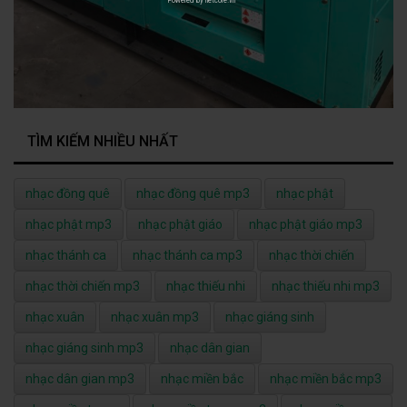
TÌM KIẾM NHIỀU NHẤT
nhạc đồng quê
nhạc đồng quê mp3
nhạc phật
nhạc phật mp3
nhạc phật giáo
nhạc phật giáo mp3
nhạc thánh ca
nhạc thánh ca mp3
nhạc thời chiến
nhạc thời chiến mp3
nhạc thiếu nhi
nhạc thiếu nhi mp3
nhạc xuân
nhạc xuân mp3
nhạc giáng sinh
nhạc giáng sinh mp3
nhạc dân gian
nhạc dân gian mp3
nhạc miền bắc
nhạc miền bắc mp3