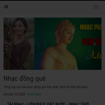
Toggle
naviga
Nhạc phật
Tuyển tập các bài nhạc thánh ca hay nhất. Không thể không nghe thử.
October 22 2020 -
Xem thêm
TẢI NHẠC - LIÊN KHÚC ĐẤT NƯỚC - NHẠC THỜI