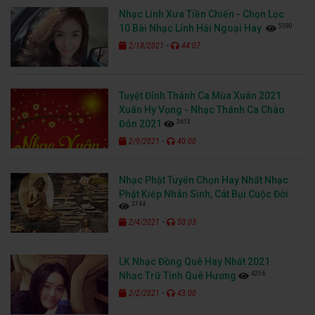
Nhạc Lính Xưa Tiền Chiến - Chọn Lọc
5590
10 Bài Nhạc Lính Hải Ngoại Hay
-
2/18/2021
44:07
Tuyệt Đỉnh Thánh Ca Mùa Xuân 2021
Xuân Hy Vọng - Nhạc Thánh Ca Chào
3613
Đón 2021
-
2/9/2021
40:00
Nhạc Phật Tuyển Chọn Hay Nhất Nhạc
Phật Kiếp Nhân Sinh, Cát Bụi Cuộc Đời
3744
-
2/4/2021
50:03
LK Nhạc Đồng Quê Hay Nhất 2021
4256
Nhạc Trữ Tình Quê Hương
-
2/2/2021
43:00