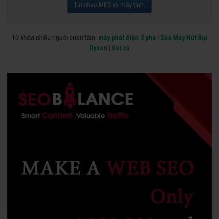
Tải nhạc MP3 về máy tính.
Từ khóa nhiều người quan tâm:
máy phát điện 3 pha
|
Sửa Máy Hút Bụi
Dyson
|
tivi cũ