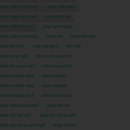
nhạc miền trung mp3
nhạc miền nam
nhạc miền nam mp3
nhạc miền tây
nhạc miền tây mp3
nhạc quê hương
nhạc quê hương mp3
nhạc lofi
nhạc lofi mp3
nhac the hinh
nhac tap gym
the hinh
nhac vang mp3
nhac vu truong mp3
nhac thon que mp3
nhac song mp3
nhac nonstop mp3
nhac beatbox
nhac beatbox mp3
nhạc mashup
nhạc mashup mp3
nhac cho ba bau
nhac cho ba bau mp3
nhac cho be
nhac cho be mp3
nhac cho tre so sinh
nhac cho tre so sinh mp3
nhạc cho trẻ