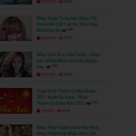
-
2/23/2021
40:00
Nhạc Xuân Thiếu Nhi, Nhạc Tết
Thiếu Nhi 2021 Lk Vui Nhộn Hay
3668
Nhất Cho Bé
-
2/20/2021
17:07
Nhạc Lính Xưa Tiền Chiến - Chọn
Lọc 10 Bài Nhạc Lính Hải Ngoại
5590
Hay
-
2/18/2021
44:07
Tuyệt Đỉnh Thánh Ca Mùa Xuân
2021 Xuân Hy Vọng - Nhạc
3613
Thánh Ca Chào Đón 2021
-
2/9/2021
40:00
Nhạc Phật Tuyển Chọn Hay Nhất
Nhạc Phật Kiếp Nhân Sinh, Cát