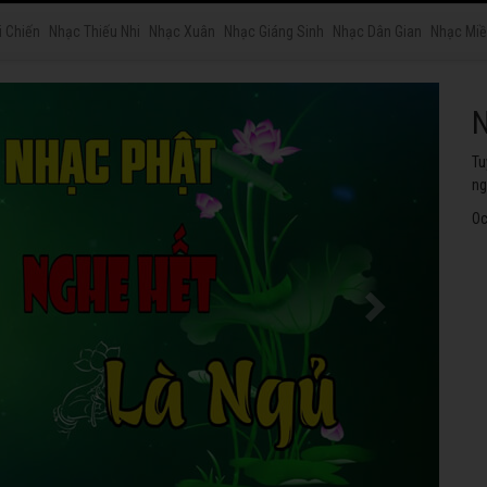
i Chiến
Nhạc Thiếu Nhi
Nhạc Xuân
Nhạc Giáng Sinh
Nhạc Dân Gian
Nhạc Miề
N
Tu
ng
Oc