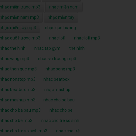
nhạc miền trung mp3
nhạc miền nam
nhạc miền nam mp3
nhạc miền tây
nhạc miền tây mp3
nhạc quê hương
nhạc quê hương mp3
nhạc lofi
nhạc lofi mp3
nhac the hinh
nhac tap gym
the hinh
nhac vang mp3
nhac vu truong mp3
nhac thon que mp3
nhac song mp3
nhac nonstop mp3
nhac beatbox
nhac beatbox mp3
nhạc mashup
nhạc mashup mp3
nhac cho ba bau
nhac cho ba bau mp3
nhac cho be
nhac cho be mp3
nhac cho tre so sinh
nhac cho tre so sinh mp3
nhạc cho trẻ