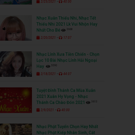
-
2/23/2021
40:00
Nhạc Xuân Thiếu Nhi, Nhạc Tết
Thiếu Nhi 2021 Lk Vui Nhộn Hay
3668
Nhất Cho Bé
-
2/20/2021
17:07
Nhạc Lính Xưa Tiền Chiến - Chọn
Lọc 10 Bài Nhạc Lính Hải Ngoại
5590
Hay
-
2/18/2021
44:07
Tuyệt Đỉnh Thánh Ca Mùa Xuân
2021 Xuân Hy Vọng - Nhạc
3613
Thánh Ca Chào Đón 2021
-
2/9/2021
40:00
Nhạc Phật Tuyển Chọn Hay Nhất
Nhạc Phật Kiếp Nhân Sinh, Cát