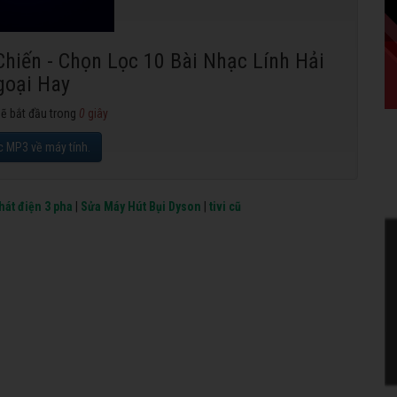
Chiến - Chọn Lọc 10 Bài Nhạc Lính Hải
goại Hay
sẽ bắt đầu trong
0
giây
c MP3 về máy tính.
hát điện 3 pha
|
Sửa Máy Hút Bụi Dyson
|
tivi cũ