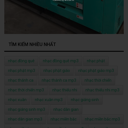
TÌM KIẾM NHIỀU NHẤT
nhạc đồng quê
nhạc đồng quê mp3
nhạc phật
nhạc phật mp3
nhạc phật giáo
nhạc phật giáo mp3
nhạc thánh ca
nhạc thánh ca mp3
nhạc thời chiến
nhạc thời chiến mp3
nhạc thiếu nhi
nhạc thiếu nhi mp3
nhạc xuân
nhạc xuân mp3
nhạc giáng sinh
nhạc giáng sinh mp3
nhạc dân gian
nhạc dân gian mp3
nhạc miền bắc
nhạc miền bắc mp3