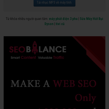
Tải nhạc MP3 về máy tính.
Từ khóa nhiều người quan tâm:
máy phát điện 3 pha
|
Sửa Máy Hút Bụi
Dyson
|
tivi cũ