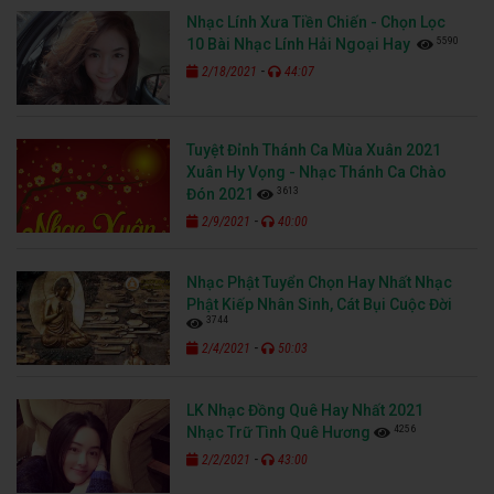
Nhạc Lính Xưa Tiền Chiến - Chọn Lọc
5590
10 Bài Nhạc Lính Hải Ngoại Hay
-
2/18/2021
44:07
Tuyệt Đỉnh Thánh Ca Mùa Xuân 2021
Xuân Hy Vọng - Nhạc Thánh Ca Chào
3613
Đón 2021
-
2/9/2021
40:00
Nhạc Phật Tuyển Chọn Hay Nhất Nhạc
Phật Kiếp Nhân Sinh, Cát Bụi Cuộc Đời
3744
-
2/4/2021
50:03
LK Nhạc Đồng Quê Hay Nhất 2021
4256
Nhạc Trữ Tình Quê Hương
-
2/2/2021
43:00