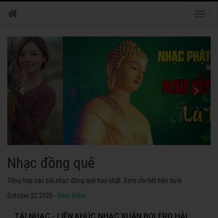
Toggle
naviga
Nhạc phật
Tuyển tập các bài nhạc thánh ca hay nhất. Không thể không nghe thử.
October 22 2020 -
Xem thêm
TẢI NHẠC - LIÊN KHÚC NHẠC XUÂN BOLERO HẢI