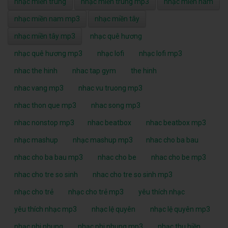
nhạc miền trung
nhạc miền trung mp3
nhạc miền nam
nhạc miền nam mp3
nhạc miền tây
nhạc miền tây mp3
nhạc quê hương
nhạc quê hương mp3
nhạc lofi
nhạc lofi mp3
nhac the hinh
nhac tap gym
the hinh
nhac vang mp3
nhac vu truong mp3
nhac thon que mp3
nhac song mp3
nhac nonstop mp3
nhac beatbox
nhac beatbox mp3
nhạc mashup
nhạc mashup mp3
nhac cho ba bau
nhac cho ba bau mp3
nhac cho be
nhac cho be mp3
nhac cho tre so sinh
nhac cho tre so sinh mp3
nhạc cho trẻ
nhạc cho trẻ mp3
yêu thích nhạc
yêu thích nhạc mp3
nhạc lệ quyên
nhạc lệ quyên mp3
nhạc phi nhung
nhạc phi nhung mp3
nhạc thu hiền