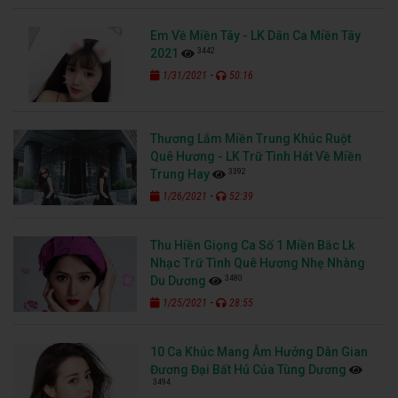
Em Về Miền Tây - LK Dân Ca Miền Tây
3442
2021
-
1/31/2021
50:16
Thương Lắm Miền Trung Khúc Ruột
Quê Hương - LK Trữ Tình Hát Về Miền
3392
Trung Hay
-
1/26/2021
52:39
Thu Hiền Giọng Ca Số 1 Miền Bắc Lk
Nhạc Trữ Tình Quê Hương Nhẹ Nhàng
3480
Du Dương
-
1/25/2021
28:55
10 Ca Khúc Mang Âm Hưởng Dân Gian
Đương Đại Bất Hủ Của Tùng Dương
3494