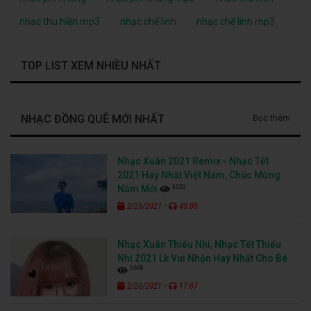
nhạc thu hiền mp3
nhạc chế linh
nhạc chế linh mp3
TOP LIST XEM NHIỀU NHẤT
NHẠC ĐỒNG QUÊ MỚI NHẤT
Đọc thêm
Nhạc Xuân 2021 Remix - Nhạc Tết
2021 Hay Nhất Việt Nam, Chúc Mừng
3320
Năm Mới
-
2/23/2021
40:00
Nhạc Xuân Thiếu Nhi, Nhạc Tết Thiếu
Nhi 2021 Lk Vui Nhộn Hay Nhất Cho Bé
3668
-
2/20/2021
17:07